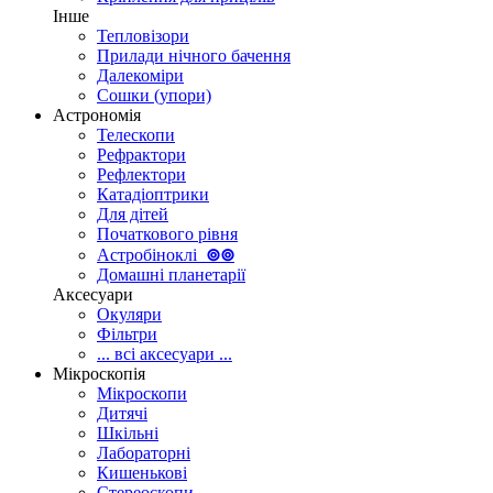
Інше
Тепловізори
Прилади нічного бачення
Далекоміри
Сошки (упори)
Астрономія
Телескопи
Рефрактори
Рефлектори
Катадіоптрики
Для дітей
Початкового рівня
Астробіноклі
⊚
⊚
Домашні планетарії
Аксесуари
Окуляри
Фільтри
... всі аксесуари ...
Мікроскопія
Мікроскопи
Дитячі
Шкільні
Лабораторні
Кишенькові
Стереоскопи