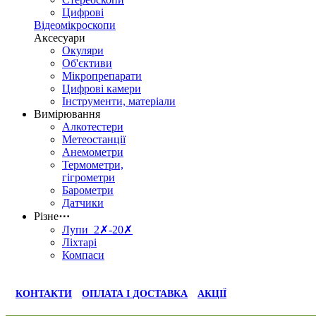
Цифрові
Відеомікроскопи
Аксесуари
Окуляри
Об'єктиви
Мікропрепарати
Цифрові камери
Інструменти, матеріали
Вимірювання
Алкотестери
Метеостанції
Анемометри
Термометри,
гігрометри
Барометри
Датчики
Різне
⋯
Лупи 2✗-20✗
Ліхтарі
Компаси
КОНТАКТИ
ОПЛАТА І ДОСТАВКА
АКЦІЇ