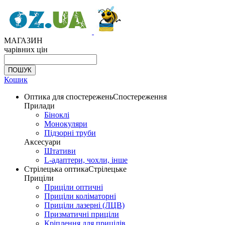
МАГАЗИН
чарівних цін
Кошик
Оптика для спостережень
Спостереження
Прилади
Біноклі
Монокуляри
Підзорні труби
Аксесуари
Штативи
L-адаптери, чохли, інше
Стрілецька оптика
Стрілецьке
Приціли
Приціли оптичні
Приціли коліматорні
Приціли лазерні (ЛЦВ)
Призматичні приціли
Кріплення для прицілів