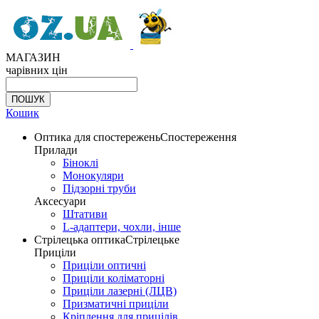
МАГАЗИН
чарівних цін
Кошик
Оптика для спостережень
Спостереження
Прилади
Біноклі
Монокуляри
Підзорні труби
Аксесуари
Штативи
L-адаптери, чохли, інше
Стрілецька оптика
Стрілецьке
Приціли
Приціли оптичні
Приціли коліматорні
Приціли лазерні (ЛЦВ)
Призматичні приціли
Кріплення для прицілів