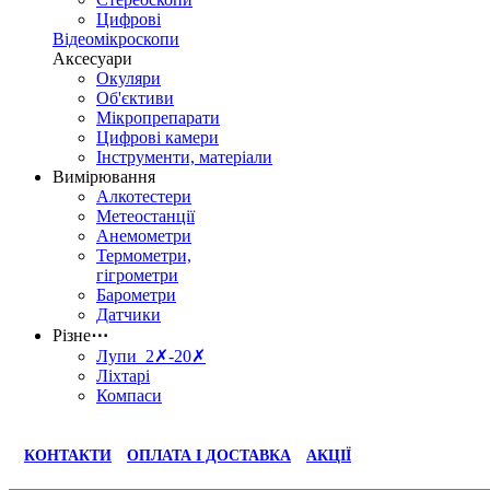
Цифрові
Відеомікроскопи
Аксесуари
Окуляри
Об'єктиви
Мікропрепарати
Цифрові камери
Інструменти, матеріали
Вимірювання
Алкотестери
Метеостанції
Анемометри
Термометри,
гігрометри
Барометри
Датчики
Різне
⋯
Лупи 2✗-20✗
Ліхтарі
Компаси
КОНТАКТИ
ОПЛАТА І ДОСТАВКА
АКЦІЇ