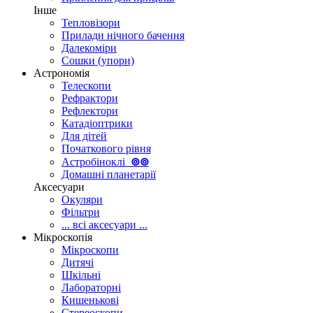
Інше
Тепловізори
Прилади нічного бачення
Далекоміри
Сошки (упори)
Астрономія
Телескопи
Рефрактори
Рефлектори
Катадіоптрики
Для дітей
Початкового рівня
Астробіноклі
⊚
⊚
Домашні планетарії
Аксесуари
Окуляри
Фільтри
... всі аксесуари ...
Мікроскопія
Мікроскопи
Дитячі
Шкільні
Лабораторні
Кишенькові
Стереоскопи