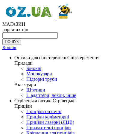
МАГАЗИН
чарівних цін
Кошик
Оптика для спостережень
Спостереження
Прилади
Біноклі
Монокуляри
Підзорні труби
Аксесуари
Штативи
L-адаптери, чохли, інше
Стрілецька оптика
Стрілецьке
Приціли
Приціли оптичні
Приціли коліматорні
Приціли лазерні (ЛЦВ)
Призматичні приціли
Кріплення для прицілів