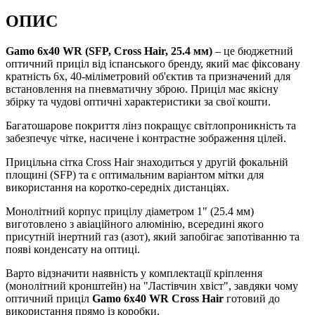
ОПИС
Gamo 6x40 WR (SFP, Cross Hair, 25.4 мм)
– це бюджетний
оптичний приціл від іспанського бренду, який має фіксовану
кратність 6х, 40-міліметровий об'єктив та призначений для
встановлення на пневматичну зброю. Приціл має якісну
збірку та чудові оптичні характеристики за свої кошти.
Багатошарове покриття лінз покращує світлопроникність та
забезпечує чітке, насичене і контрастне зображення цілей.
Прицільна сітка Cross Hair знаходиться у другій фокальній
площині (SFP) та є оптимальним варіантом мітки для
використання на коротко-середніх дистанціях.
Монолітний корпус прицілу діаметром 1" (25.4 мм)
виготовлено з авіаційного алюмінію, всередині якого
присутній інертний газ (азот), який запобігає запотіванню та
появі конденсату на оптиці.
Варто відзначити наявність у комплектації кріплення
(монолітний кронштейн) на "Ластівчин хвіст", завдяки чому
оптичний приціл
Gamo 6x40 WR Cross Hair
готовий до
використання прямо із коробки.