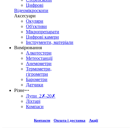
Цифрові
Відеомікроскопи
Аксесуари
Окуляри
Об'єктиви
Мікропрепарати
Цифрові камери
Інструменти, матеріали
Вимірювання
Алкотестери
Метеостанції
Анемометри
Термометри,
гігрометри
Барометри
Датчики
Різне
⋯
Лупи 2✗-20✗
Ліхтарі
Компаси
Контакти
Оплата і доставка
Акції