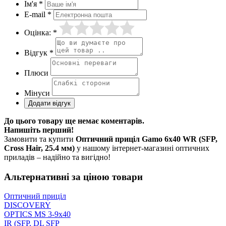
Ім'я *
E-mail *
Оцінка: *
Відгук *
Плюси
Мінуси
До цього товару ще немає коментарів.
Напишіть перший!
Замовити та купити
Оптичний приціл Gamo 6x40 WR (SFP,
Cross Hair, 25.4 мм)
у нашому інтернет-магазині оптичних
приладів – надійно та вигідно!
Альтернативні за ціною товари
Оптичний приціл
DISCOVERY
OPTICS MS 3-9x40
IR (SFP, DL SFP