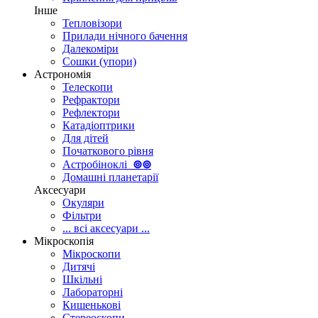
Інше
Тепловізори
Прилади нічного бачення
Далекоміри
Сошки (упори)
Астрономія
Телескопи
Рефрактори
Рефлектори
Катадіоптрики
Для дітей
Початкового рівня
Астробіноклі
⊚
⊚
Домашні планетарії
Аксесуари
Окуляри
Фільтри
... всі аксесуари ...
Мікроскопія
Мікроскопи
Дитячі
Шкільні
Лабораторні
Кишенькові
Стереоскопи