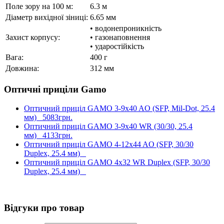
Поле зору на 100 м:
6.3 м
Діаметр вихідної зіниці:
6.65 мм
• водонепроникність
Захист корпусу:
• газонаповнення
• ударостійкість
Вага:
400 г
Довжина:
312 мм
Оптичні приціли Gamo
Оптичний приціл GAMO 3-9x40 AO (SFP, Mil-Dot, 25.4
мм)
5083грн.
Оптичний приціл GAMO 3-9x40 WR (30/30, 25.4
мм)
4133грн.
Оптичний приціл GAMO 4-12x44 AO (SFP, 30/30
Duplex, 25.4 мм)
Оптичний приціл GAMO 4x32 WR Duplex (SFP, 30/30
Duplex, 25.4 мм)
Відгуки про товар