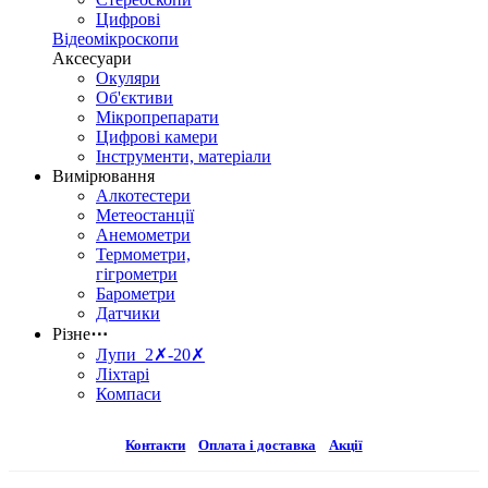
Цифрові
Відеомікроскопи
Аксесуари
Окуляри
Об'єктиви
Мікропрепарати
Цифрові камери
Інструменти, матеріали
Вимірювання
Алкотестери
Метеостанції
Анемометри
Термометри,
гігрометри
Барометри
Датчики
Різне
⋯
Лупи 2✗-20✗
Ліхтарі
Компаси
Контакти
Оплата і доставка
Акції