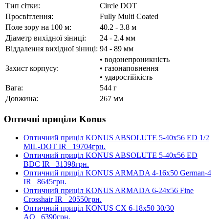
Тип сітки:
Circle DOT
Просвітлення:
Fully Multi Coated
Поле зору на 100 м:
40.2 - 3.8 м
Діаметр вихідної зіниці:
24 - 2.4 мм
Віддалення вихідної зіниці:
94 - 89 мм
• водонепроникність
Захист корпусу:
• газонаповнення
• ударостійкість
Вага:
544 г
Довжина:
267 мм
Оптичні приціли Konus
Оптичний приціл KONUS ABSOLUTE 5-40x56 ED 1/2
MIL-DOT IR
19704грн.
Оптичний приціл KONUS ABSOLUTE 5-40x56 ED
BDC IR
31398грн.
Оптичний приціл KONUS ARMADA 4-16x50 German-4
IR
8645грн.
Оптичний приціл KONUS ARMADA 6-24x56 Fine
Crosshair IR
20550грн.
Оптичний приціл KONUS CX 6-18x50 30/30
AO
6390грн.