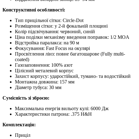
Конструктивні особливості:
Тип прицільної сітки: Circle-Dot
Розміщення сітки: у 2-й фокальній площині
Колір підсвічування: червоний, синій
Ціна поділки механізму введення поправок: 1/2 MOA
Відстройка паралакса: на 90 м
Фокусування: Fast Focus на окулярі
Просвітлення лінз: повне багатошарове (Fully multi-
coated)
Газозаповнення: 100% азот
Цілісний металевий корпус
Захист корпусу: ударостійкий, тумано- та водостійкий
Монтажна довжина: 157 мм
Діаметр тубуса: 30 мм
Сумісність зі зброєю:
Максимальна енергія вильоту кулі: 6000 Дж
Характеристики патрона: .375 H&H
Комплектація:
Приціл