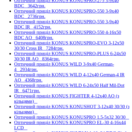
Оптичний приціл KONUS KONUSPRO-275 3-9x40
BDC
3642грн.
Оптичний приціл KONUS KONUSPRO-550 3-9x40
BDC
2736грн.
Оптичний приціл KONUS KONUSPRO-550 3-9x40
BDC IR
4152грн.
Оптичний приціл KONUS KONUSPRO-550 4-16x50
BDC AO
6408грн.
Оптичний приціл KONUS KONUSPRO-EVO 3-12x50
30/30 Cross IR
7284грн.
Оптичний приціл KONUS KONUSPRO-PLUS 6-24x50
30/30 IR AO
8364грн.
Оптичний приціл KONUS WILD 3-9x40 German-
4
2934грн.
Оптичний приціл KONUS WILD 4-12x40 German-4 IR
AO
4368грн.
Оптичний приціл KONUS WILD 6-24x50 Half Mil-Dot
IR
6471грн.
Оптичний приціл KONUS FIGHTER 4-12x40 AO (з
кільцями)
Оптичний приціл KONUS KONUSHOT 3-12x40 30/30 (з
кільцями)
Оптичний приціл KONUS KONUSPRO 1.5-5x32 30/30
Оптичний приціл KONUS KONUSPRO EL-30 4-16x44
LCD