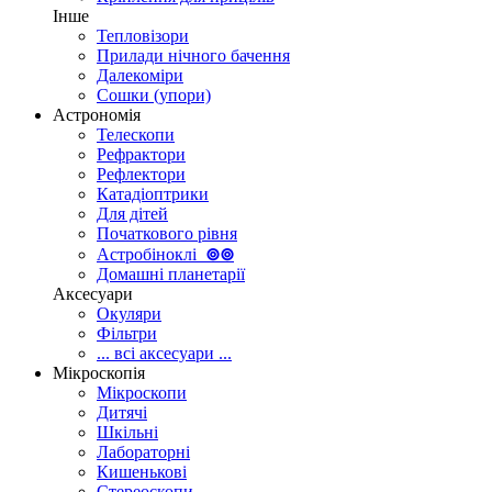
Інше
Тепловізори
Прилади нічного бачення
Далекоміри
Сошки (упори)
Астрономія
Телескопи
Рефрактори
Рефлектори
Катадіоптрики
Для дітей
Початкового рівня
Астробіноклі
⊚
⊚
Домашні планетарії
Аксесуари
Окуляри
Фільтри
... всі аксесуари ...
Мікроскопія
Мікроскопи
Дитячі
Шкільні
Лабораторні
Кишенькові
Стереоскопи