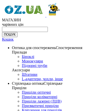
МАГАЗИН
чарівних цін
Кошик
Оптика для спостережень
Спостереження
Прилади
Біноклі
Монокуляри
Підзорні труби
Аксесуари
Штативи
L-адаптери, чохли, інше
Стрілецька оптика
Стрілецьке
Приціли
Приціли оптичні
Приціли коліматорні
Приціли лазерні (ЛЦВ)
Призматичні приціли
Кріплення для прицілів