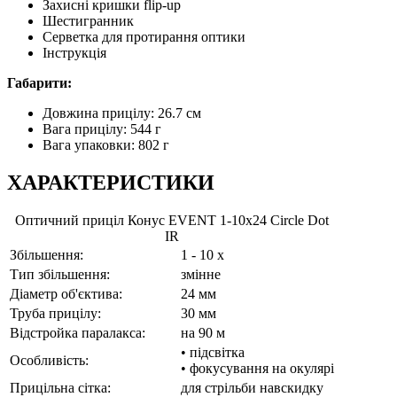
Захисні кришки flip-up
Шестигранник
Серветка для протирання оптики
Інструкція
Габарити:
Довжина прицілу: 26.7 см
Вага прицілу: 544 г
Вага упаковки: 802 г
ХАРАКТЕРИСТИКИ
Оптичний приціл Конус EVENT 1-10x24 Circle Dot
IR
Збільшення:
1 - 10 x
Тип збільшення:
змінне
Діаметр об'єктива:
24 мм
Труба прицілу:
30 мм
Відстройка паралакса:
на 90 м
• підсвітка
Особливість:
• фокусування на окулярі
Прицільна сітка:
для стрільби навскидку