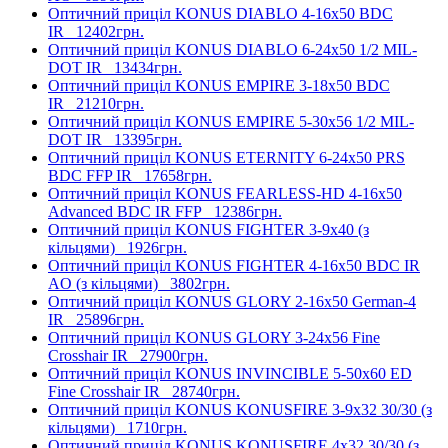
Оптичний приціл KONUS DIABLO 4-16x50 BDC
IR
12402грн.
Оптичний приціл KONUS DIABLO 6-24x50 1/2 MIL-
DOT IR
13434грн.
Оптичний приціл KONUS EMPIRE 3-18x50 BDC
IR
21210грн.
Оптичний приціл KONUS EMPIRE 5-30x56 1/2 MIL-
DOT IR
13395грн.
Оптичний приціл KONUS ETERNITY 6-24x50 PRS
BDC FFP IR
17658грн.
Оптичний приціл KONUS FEARLESS-HD 4-16x50
Advanced BDC IR FFP
12386грн.
Оптичний приціл KONUS FIGHTER 3-9x40 (з
кільцями)
1926грн.
Оптичний приціл KONUS FIGHTER 4-16x50 BDC IR
AO (з кільцями)
3802грн.
Оптичний приціл KONUS GLORY 2-16x50 German-4
IR
25896грн.
Оптичний приціл KONUS GLORY 3-24x56 Fine
Crosshair IR
27900грн.
Оптичний приціл KONUS INVINCIBLE 5-50x60 ED
Fine Crosshair IR
28740грн.
Оптичний приціл KONUS KONUSFIRE 3-9x32 30/30 (з
кільцями)
1710грн.
Оптичний приціл KONUS KONUSFIRE 4x32 30/30 (з