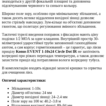
знаходиться у другій фокальній площині та доповнена
підсвічуванням червоного та синього кольору.
Широке поле зору, особливо при мінімальному збільшенні, а
також досить велике віддалення вихідної зіниці дозволяє
вести стрільбу навскидку. Зум-кільце на об'єктиві доповнене
гвинтом, що полегшує регулювання змінного збільшення.
Тактичні турелі введення поправок з фіксацією мають ціну
поділки 1/2 MOA за одне клацання. Внутрішній простір 30-
міліметрової ударостійкої труби заповнений газоподібним
азотом, а сам корпус герметизований – це гарантує, що лінзи
прицілу
Konus EVENT 1-10x24 Circle Dot IR
не запітніють
всередині при різких перепадах температури, а також дозволяє
захистити приціл від потрапляння вологи всередину тубуса.
В комплектацію входять відкидні захисні кришки та серветка
для очищення лінз.
Оптичні характеристики:
Збільшення: 1-10x
Діаметр об'єктива: 24 мм
Діаметр вихідної зіниці: 24–2.4 мм
Поле зору на 100 м: 40.2–3.8 м
Віддалення вихідної зіниці: 89–94 мм