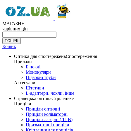
МАГАЗИН
чарівних цін
Кошик
Оптика для спостережень
Спостереження
Прилади
Біноклі
Монокуляри
Підзорні труби
Аксесуари
Штативи
L-адаптери, чохли, інше
Стрілецька оптика
Стрілецьке
Приціли
Приціли оптичні
Приціли коліматорні
Приціли лазерні (ЛЦВ)
Призматичні приціли
Кріплення для прицілів