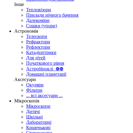
Інше
Тепловізори
Прилади нічного бачення
Далекоміри
Сошки (упори)
Астрономія
Телескопи
Рефрактори
Рефлектори
Катадіоптрики
Для дітей
Початкового рівня
Астробіноклі
⊚
⊚
Домашні планетарії
Аксесуари
Окуляри
Фільтри
... всі аксесуари ...
Мікроскопія
Мікроскопи
Дитячі
Шкільні
Лабораторні
Кишенькові
Стереоскопи