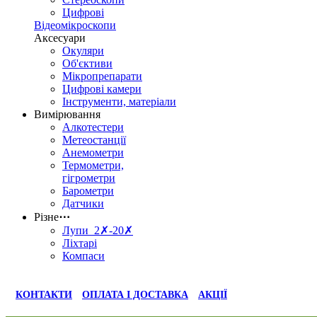
Цифрові
Відеомікроскопи
Аксесуари
Окуляри
Об'єктиви
Мікропрепарати
Цифрові камери
Інструменти, матеріали
Вимірювання
Алкотестери
Метеостанції
Анемометри
Термометри,
гігрометри
Барометри
Датчики
Різне
⋯
Лупи 2✗-20✗
Ліхтарі
Компаси
КОНТАКТИ
ОПЛАТА І ДОСТАВКА
АКЦІЇ