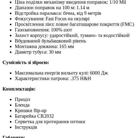
Ціна поділки механізму введення поправок: 1/10 Mil
Діапазон поправок на 100 м: 1.14 м
Відстройка паралакса: бічна, від 9 метрів
Фокусування: Fast Focus на окулярі
Просвітлення лінз: повне багатошарове покриття (FMC)
Газозаповнення: 100% азот
Захист корпусу: ударостійкий, тумано- та водостійкий
Вбудований бульбашковий рівень
Монтажна довжина: 165 мм
Діаметр тубуса: 30 мм
Сумісність зі зброєю:
Максимальна енергія вильоту кулі: 6000 Дж
Характеристики патрона: .375 H&H
Комплектація:
Приціл
Бленда
Кришки flip-up
Батарейка СR2032
Серветка для протирання оптики
Інструкція
Габарити: