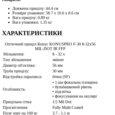
Довжина прицілу: 44.4 см
Розміри упаковки: 58.7 x 10.6 x 8.6 см
Вага прицілу: 0.89 кг
Вага упаковки: 1.35 кг
ХАРАКТЕРИСТИКИ
Оптичний приціл Конус KONUSPRO F-30 8-32x56
MIL-DOT IR FFP
Збільшення:
8 - 32 x
Тип збільшення:
змінне
Діаметр об'єктива:
56 мм
Труба прицілу:
30 мм
Відстройка паралакса:
бічна (SF)
• 1-ша фокальна площина
• бульбашковий рівень
Особливість:
• підсвітка
• фокусування на окулярі
Прицільна сітка:
1/2 Mil Dot
Просвітлення:
Fully Multi Coated
Поле зору на 100 м:
3.7 - 1.1 м