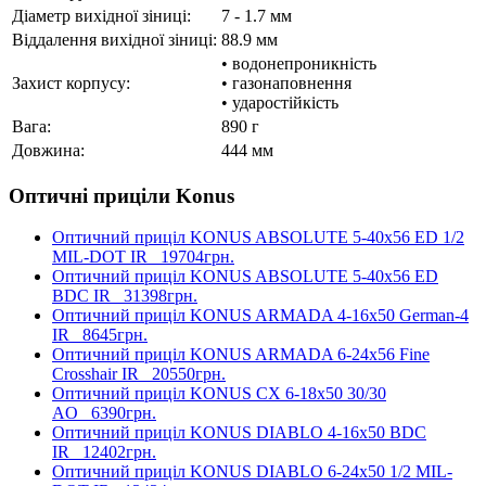
Діаметр вихідної зіниці:
7 - 1.7 мм
Віддалення вихідної зіниці:
88.9 мм
• водонепроникність
Захист корпусу:
• газонаповнення
• ударостійкість
Вага:
890 г
Довжина:
444 мм
Оптичні приціли Konus
Оптичний приціл KONUS ABSOLUTE 5-40x56 ED 1/2
MIL-DOT IR
19704грн.
Оптичний приціл KONUS ABSOLUTE 5-40x56 ED
BDC IR
31398грн.
Оптичний приціл KONUS ARMADA 4-16x50 German-4
IR
8645грн.
Оптичний приціл KONUS ARMADA 6-24x56 Fine
Crosshair IR
20550грн.
Оптичний приціл KONUS CX 6-18x50 30/30
AO
6390грн.
Оптичний приціл KONUS DIABLO 4-16x50 BDC
IR
12402грн.
Оптичний приціл KONUS DIABLO 6-24x50 1/2 MIL-