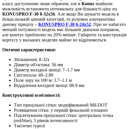
класу доступними лише обраним, але в
Konus
знайшли
можливість встановити оптимальну для більшості ціну на
KONUSPRO F-30 8-32x56
. Але якщо Ви шукаєте модель в
більш низькій ціновій категорії, то розумна альтернатива
даному прицілу –
KONUSPRO F-30 6-24x52
. При не набагато
меншій потужності модель має більший діапазон поправок,
але коштує приблизно на 20% менше. Габарити та конструкція
корпусу у вказаних моделях майже не відрізняються.
Оптичні характеристики:
Збільшення: 8-32x
Діаметр об'єктива: 56 мм
Діаметр вихідної зіниці: 7–1.7 мм
Світлосила: 49–2.89
Поле зору на 100 м: 3.7–1.1 м
Віддалення вихідної зіниці: 88.9 мм
Конструктивні особливості:
Тип прицільної сітки: модифікований Mil-DOT
Розміщення сітки: у першій фокальній площині
Підсвічування прицільної сітки: центральна точка
(red/blue), 5 рівнів інтенсивності
Тактичні турелі