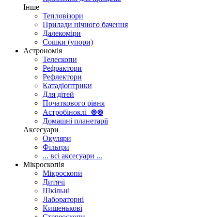
Інше
Тепловізори
Прилади нічного бачення
Далекоміри
Сошки (упори)
Астрономія
Телескопи
Рефрактори
Рефлектори
Катадіоптрики
Для дітей
Початкового рівня
Астробіноклі
⊚
⊚
Домашні планетарії
Аксесуари
Окуляри
Фільтри
... всі аксесуари ...
Мікроскопія
Мікроскопи
Дитячі
Шкільні
Лабораторні
Кишенькові
Стереоскопи