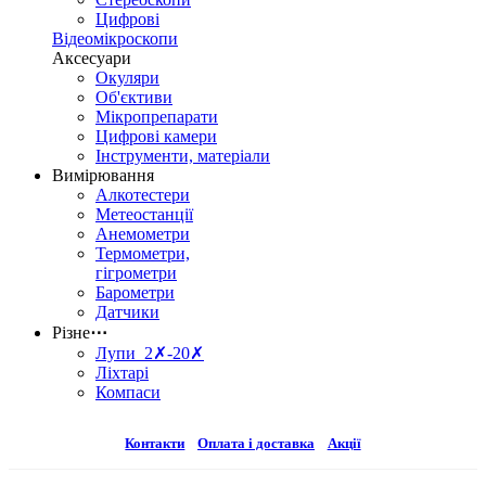
Цифрові
Відеомікроскопи
Аксесуари
Окуляри
Об'єктиви
Мікропрепарати
Цифрові камери
Інструменти, матеріали
Вимірювання
Алкотестери
Метеостанції
Анемометри
Термометри,
гігрометри
Барометри
Датчики
Різне
⋯
Лупи 2✗-20✗
Ліхтарі
Компаси
Контакти
Оплата і доставка
Акції