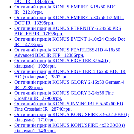
DOT IR
13434грн.
Оптичний приціл KONUS EMPIRE 3-18x50 BDC
IR
21210грн.
Оптичний приціл KONUS EMPIRE 5-30x56 1/2 MIL-
DOT IR
13395грн.
Оптичний приціл KONUS ETERNITY 6-24x50 PRS
BDC FFP IR
17658грн.
Оптичний приціл KONUS EVENT 1-10x24 Circle Dot
IR
14778грн.
Оптичний приціл KONUS FEARLESS-HD 4-16x50
Advanced BDC IR FFP
12386грн.
Оптичний приціл KONUS FIGHTER 3-9x40 (з
кільцями)
1926грн.
Оптичний приціл KONUS FIGHTER 4-16x50 BDC IR
AO (з кільцями)
3802грн.
Оптичний приціл KONUS GLORY 2-16x50 German-4
IR
25896грн.
Оптичний приціл KONUS GLORY 3-24x56 Fine
Crosshair IR
27900грн.
Оптичний приціл KONUS INVINCIBLE 5-50x60 ED
Fine Crosshair IR
28740грн.
Оптичний приціл KONUS KONUSFIRE 3-9x32 30/30 (з
кільцями)
1710грн.
Оптичний приціл KONUS KONUSFIRE 4x32 30/30 (з
кільцями)
1430грн.