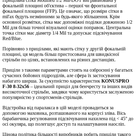
Прицільна сітка Modified 1/2 Mil-DOT вигравійована у
фокальній площині об'єктива – першої чи фронтальної
фокальної площини (FFP). Це означає, що розміри сітки в
mil'ах будуть незмінними за будь-якого збільшення. Крім
основної розмітки, сітка має допоміжні поділки довжиною 1/2
Mil для більш точної візуальної оцінки поправок. Центральна
точка сітки має діаметр 1/4 Mil та допускає підсвічування
Red/Blue.
Порівняно з прицілами, які мають сітку у другій фокальній
площині, ця модель більш пристосована для швидкісної
стрільби по цілях, встановлених на різних дистанціях.
Приціли з такими параметрами стоять на озброєнні у багатьох
сучасних бойових підрозділів, але сфера їх застосування
набагато ширша. За сукупністю характеристик
KONUSPRO
F-30 8-32x56
– ідеальний приціл для бенчресту та інших видів
високоточної стрільби, завдяки чому користується заслуженою
популярністю у спортсменів-стрільців.
Відстройка від паралакса в цій моделі провадиться за
допомогою маховика, розташованого на корпусі зліва. Вісь
барабанчика регулювання підсвічування нахилена під < 45° до
осі окуляра, що полегшує доступ та налаштування наосліп.
Цінова політика більшості виробників робить приціли такого