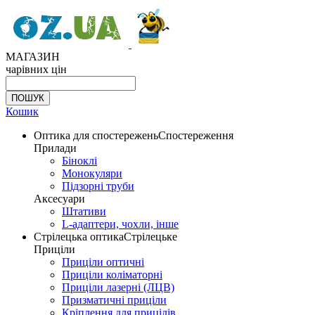
МАГАЗИН
чарівних цін
Кошик
Оптика для спостережень
Спостереження
Прилади
Біноклі
Монокуляри
Підзорні труби
Аксесуари
Штативи
L-адаптери, чохли, інше
Стрілецька оптика
Стрілецьке
Приціли
Приціли оптичні
Приціли коліматорні
Приціли лазерні (ЛЦВ)
Призматичні приціли
Кріплення для прицілів