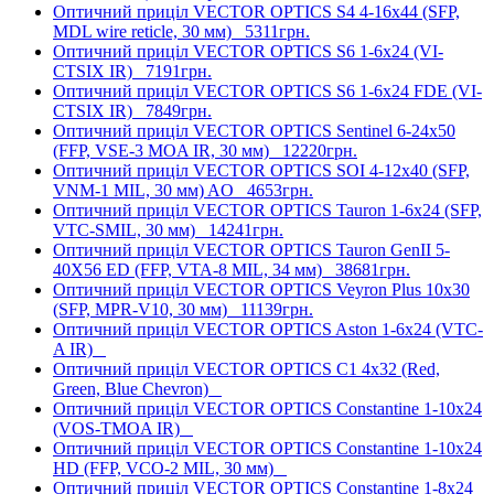
Оптичний приціл VECTOR OPTICS S4 4-16x44 (SFP,
MDL wire reticle, 30 мм)
5311грн.
Оптичний приціл VECTOR OPTICS S6 1-6x24 (VI-
CTSIX IR)
7191грн.
Оптичний приціл VECTOR OPTICS S6 1-6x24 FDE (VI-
CTSIX IR)
7849грн.
Оптичний приціл VECTOR OPTICS Sentinel 6-24x50
(FFP, VSE-3 MOA IR, 30 мм)
12220грн.
Оптичний приціл VECTOR OPTICS SOI 4-12x40 (SFP,
VNM-1 MIL, 30 мм) AO
4653грн.
Оптичний приціл VECTOR OPTICS Tauron 1-6x24 (SFP,
VTC-SMIL, 30 мм)
14241грн.
Оптичний приціл VECTOR OPTICS Tauron GenII 5-
40X56 ED (FFP, VTA-8 MIL, 34 мм)
38681грн.
Оптичний приціл VECTOR OPTICS Veyron Plus 10x30
(SFP, MPR-V10, 30 мм)
11139грн.
Оптичний приціл VECTOR OPTICS Aston 1-6x24 (VTC-
A IR)
Оптичний приціл VECTOR OPTICS C1 4x32 (Red,
Green, Blue Chevron)
Оптичний приціл VECTOR OPTICS Constantine 1-10x24
(VOS-TMOA IR)
Оптичний приціл VECTOR OPTICS Constantine 1-10x24
HD (FFP, VCO-2 MIL, 30 мм)
Оптичний приціл VECTOR OPTICS Constantine 1-8x24