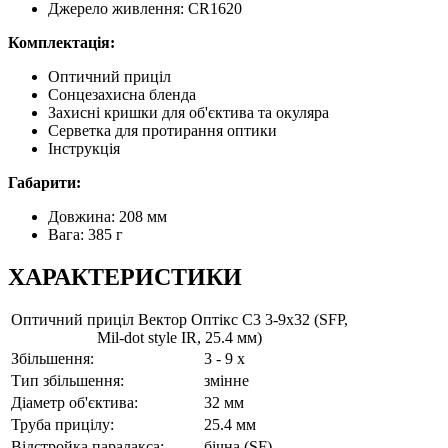
Джерело живлення: CR1620
Комплектація:
Оптичний приціл
Сонцезахисна бленда
Захисні кришки для об'єктива та окуляра
Серветка для протирання оптики
Інструкція
Габарити:
Довжина: 208 мм
Вага: 385 г
ХАРАКТЕРИСТИКИ
Оптичний приціл Вектор Оптікс C3 3-9x32 (SFP,
Mil-dot style IR, 25.4 мм)
Збільшення:
3 - 9 x
Тип збільшення:
змінне
Діаметр об'єктива:
32 мм
Труба прицілу:
25.4 мм
Відстройка паралакса:
бічна (SF)