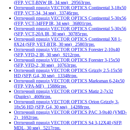
(FFP, VCT-BNW IR, 34 мм)
29563грн.
Оптичний приціл VECTOR OPTICS Continental 3-18x50
(FFP, VCT-34, 34 мм)
33746грн.
Оптичний приціл VECTOR OPTICS Continental 5-30x56
(FFP, VCT-34FFP IR, 34 мм)
36801грн.
Оптичний приціл VECTOR OPTICS Continental 5-30x56
(SFP, VCT-20A IR, 30 мм)
30785грн.
Оптичний приціл VECTOR OPTICS Continental X8 1-
8X24 (SFP, VET-BTR, 30 мм)
25803грн.
Оптичний приціл VECTOR OPTICS Forester 2-10x40
(SFP, VFD-2 IR, 30 мм)
9212грн.
Оптичний приціл VECTOR OPTICS Forester 3-15x50
(SFP, VFD-2, 30 мм)
10763грн.
Оптичний приціл VECTOR OPTICS Grizzly 2.5-15x50
HD (SFP, G4, 30 мм)
13348грн.
Оптичний приціл VECTOR OPTICS Marksman 6-24x50
(FFP, VPA-MF)
15886грн.
Оптичний приціл VECTOR OPTICS Matiz 2-7x32
(Duplex)
4606грн.
Оптичний приціл VECTOR OPTICS Orion Grizzly 3-
18x56 HD (SFP, G4, 30 мм)
14288грн.
Оптичний приціл VECTOR OPTICS PAC 3-9x40 (VMD-
2)
1692грн.
Оптичний приціл VECTOR OPTICS S4 3-12X40 (SFP,
MDL, 30 мм)
5217грн.