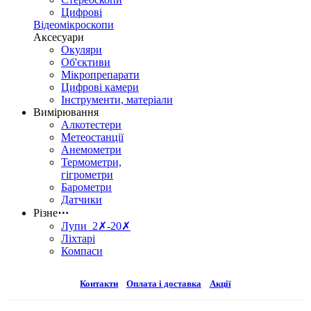
Цифрові
Відеомікроскопи
Аксесуари
Окуляри
Об'єктиви
Мікропрепарати
Цифрові камери
Інструменти, матеріали
Вимірювання
Алкотестери
Метеостанції
Анемометри
Термометри,
гігрометри
Барометри
Датчики
Різне
⋯
Лупи 2✗-20✗
Ліхтарі
Компаси
Контакти
Оплата і доставка
Акції