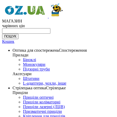
МАГАЗИН
чарівних цін
Кошик
Оптика для спостережень
Спостереження
Прилади
Біноклі
Монокуляри
Підзорні труби
Аксесуари
Штативи
L-адаптери, чохли, інше
Стрілецька оптика
Стрілецьке
Приціли
Приціли оптичні
Приціли коліматорні
Приціли лазерні (ЛЦВ)
Призматичні приціли
Кріплення для прицілів