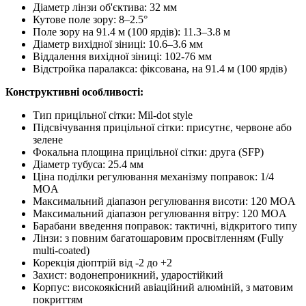
Діаметр лінзи об'єктива: 32 мм
Кутове поле зору: 8–2.5°
Поле зору на 91.4 м (100 ярдів): 11.3–3.8 м
Діаметр вихідної зіниці: 10.6–3.6 мм
Віддалення вихідної зіниці: 102-76 мм
Відстройка паралакса: фіксована, на 91.4 м (100 ярдів)
Конструктивні особливості:
Тип прицільної сітки: Mil-dot style
Підсвічування прицільної сітки: присутнє, червоне або
зелене
Фокальна площина прицільної сітки: друга (SFP)
Діаметр тубуса: 25.4 мм
Ціна поділки регулювання механізму поправок: 1/4
MOA
Максимальний діапазон регулювання висоти: 120 MOA
Максимальний діапазон регулювання вітру: 120 MOA
Барабани введення поправок: тактичні, відкритого типу
Лінзи: з повним багатошаровим просвітленням (Fully
multi-coated)
Корекція діоптрій від -2 до +2
Захист: водонепроникний, ударостійкий
Корпус: високоякісний авіаційний алюміній, з матовим
покриттям