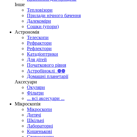
Інше
Тепловізори
Прилади нічного бачення
Далекоміри
Сошки (упори)
Астрономія
Телескопи
Рефрактори
Рефлектори
Катадіоптрики
Для дітей
Початкового рівня
Астробіноклі
⊚
⊚
Домашні планетарії
Аксесуари
Окуляри
Фільтри
... всі аксесуари ...
Мікроскопія
Мікроскопи
Дитячі
Шкільні
Лабораторні
Кишенькові
Стереоскопи