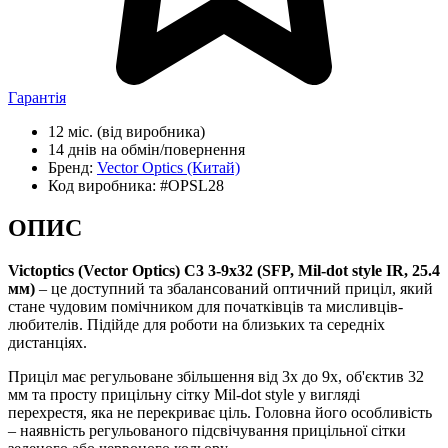
Гарантія
12 міс.
(від виробника)
14 днів
на обмін/повернення
Бренд:
Vector Optics
(Китай)
Код виробника:
#OPSL28
ОПИС
Victoptics (Vector Optics) C3 3-9x32 (SFP, Mil-dot style IR, 25.4
мм)
– це доступний та збалансований оптичний приціл, який
стане чудовим помічником для початківців та мисливців-
любителів. Підійде для роботи на близьких та середніх
дистанціях.
Приціл має регульоване збільшення від 3х до 9х, об'єктив 32
мм та просту прицільну сітку Mil-dot style у вигляді
перехрестя, яка не перекриває ціль. Головна його особливість
– наявність регульованого підсвічування прицільної сітки