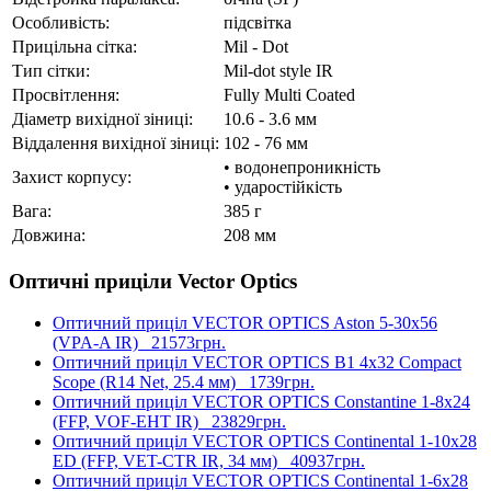
Особливість:
підсвітка
Прицільна сітка:
Mil - Dot
Тип сітки:
Mil-dot style IR
Просвітлення:
Fully Multi Coated
Діаметр вихідної зіниці:
10.6 - 3.6 мм
Віддалення вихідної зіниці:
102 - 76 мм
• водонепроникність
Захист корпусу:
• ударостійкість
Вага:
385 г
Довжина:
208 мм
Оптичні приціли Vector Optics
Оптичний приціл VECTOR OPTICS Aston 5-30x56
(VPA-A IR)
21573грн.
Оптичний приціл VECTOR OPTICS B1 4x32 Compact
Scope (R14 Net, 25.4 мм)
1739грн.
Оптичний приціл VECTOR OPTICS Constantine 1-8x24
(FFP, VOF-EHT IR)
23829грн.
Оптичний приціл VECTOR OPTICS Continental 1-10x28
ED (FFP, VET-CTR IR, 34 мм)
40937грн.
Оптичний приціл VECTOR OPTICS Continental 1-6x28