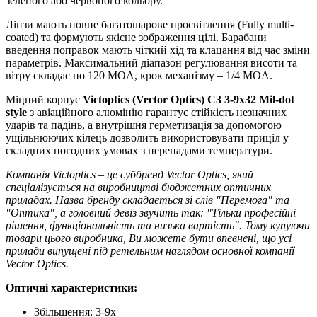
зеленого або червоного кольору.
Лінзи мають повне багатошарове просвітлення (Fully multi-
coated) та формують якісне зображення цілі. Барабани
введення поправок мають чіткий хід та клацання від час зміни
параметрів. Максимальний діапазон регулювання висоти та
вітру складає по 120 MOA, крок механізму – 1/4 MOA.
Міцний корпус
Victoptics (Vector Optics) C3 3-9x32 Mil-dot
style
з авіаційного алюмінію гарантує стійкість незначних
ударів та падінь, а внутрішня герметизація за допомогою
ущільнюючих кілець дозволить використовувати приціл у
складних погодних умовах з перепадами температури.
Компанія Victoptics – це суббренд Vector Optics, який
спеціалізується на виробництві бюджетних оптичних
приладах. Назва бренду складається зі слів "Перемога" та
"Оптика", а головний девіз звучить так: "Тільки професійні
рішення, функціональність та низька вартість". Тому купуючи
товари цього виробника, Ви можете бути впевнені, що усі
прилади випущені під ретельним наглядом основної компанії
Vector Optics.
Оптичні характеристики:
Збільшення: 3-9x