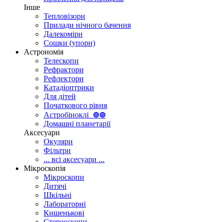
Інше
Тепловізори
Прилади нічного бачення
Далекоміри
Сошки (упори)
Астрономія
Телескопи
Рефрактори
Рефлектори
Катадіоптрики
Для дітей
Початкового рівня
Астробіноклі
⊚
⊚
Домашні планетарії
Аксесуари
Окуляри
Фільтри
... всі аксесуари ...
Мікроскопія
Мікроскопи
Дитячі
Шкільні
Лабораторні
Кишенькові
Стереоскопи