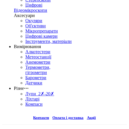
Цифрові
Відеомікроскопи
Аксесуари
Окуляри
Об'єктиви
Мікропрепарати
Цифрові камери
Інструменти, матеріали
Вимірювання
Алкотестери
Метеостанції
Анемометри
Термометри,
гігрометри
Барометри
Датчики
Різне
⋯
Лупи 2✗-20✗
Ліхтарі
Компаси
Контакти
Оплата і доставка
Акції