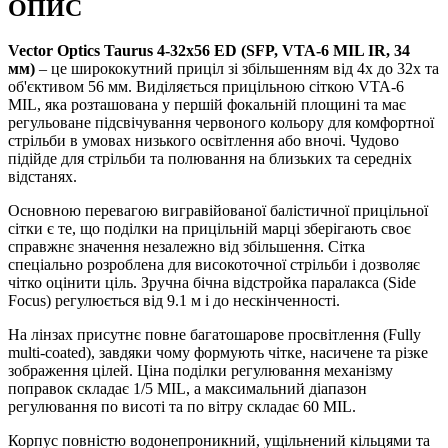
ОПИС
Vector Optics Taurus 4-32x56 ED (SFP, VTA-6 MIL IR, 34
мм)
– це ширококутний приціл зі збільшенням від 4х до 32х та
об'єктивом 56 мм. Виділяється прицільною сіткою VTA-6
MIL, яка розташована у першій фокальній площині та має
регульоване підсвічування червоного кольору для комфортної
стрільби в умовах низького освітлення або вночі. Чудово
підійде для стрільби та полювання на близьких та середніх
відстанях.
Основною перевагою вигравійованої балістичної прицільної
сітки є те, що поділки на прицільній марці зберігають своє
справжнє значення незалежно від збільшення. Сітка
спеціально розроблена для високоточної стрільби і дозволяє
чітко оцінити ціль. Зручна бічна відстройка паралакса (Side
Focus) регулюється від 9.1 м і до нескінченності.
На лінзах присутнє повне багатошарове просвітлення (Fully
multi-coated), завдяки чому формують чітке, насичене та різке
зображення цілей. Ціна поділки регулювання механізму
поправок складає 1/5 MIL, а максимальний діапазон
регулювання по висоті та по вітру складає 60 MIL.
Корпус повністю водонепроникний, ущільнений кільцями та