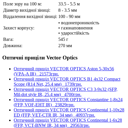
Поле зору на 100 м:
33.5 - 5.5 м
Діаметр вихідної зіниці:
8 - 3.5 мм
Віддалення вихідної зіниці:
100 - 90 мм
• водонепроникність
Захист корпусу:
• газонаповнення
• ударостійкість
Вага:
545 г
Довжина:
270 мм
Оптичні приціли Vector Optics
Оптичний приціл VECTOR OPTICS Aston 5-30x56
(VPA-A IR)
21573грн.
Оптичний приціл VECTOR OPTICS B1 4x32 Compact
Scope (R14 Net, 25.4 мм)
1739грн.
Оптичний приціл VECTOR OPTICS C3 3-9x32 (SFP,
Mil-dot style IR, 25.4 мм)
4700грн.
Оптичний приціл VECTOR OPTICS Constantine 1-8x24
(FFP, VOF-EHT IR)
23829грн.
Оптичний приціл VECTOR OPTICS Continental 1-10x28
ED (FFP, VET-CTR IR, 34 мм)
40937грн.
Оптичний приціл VECTOR OPTICS Continental 1-6x28
(FFP, VCT-BNW IR, 34 мм)
29563грн.