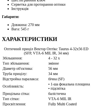
Шестигранний ключ
Серветка для протирання оптики
Інструкція
Габарити:
Довжина: 270 мм
Вага: 545 г
ХАРАКТЕРИСТИКИ
Оптичний приціл Вектор Оптікс Taurus 4-32x56 ED
(SFP, VTA-6 MIL IR, 34 мм)
Збільшення:
4 - 32 x
Тип збільшення:
змінне
Діаметр об'єктива:
56 мм
Труба прицілу:
34 мм
Відстройка паралакса:
бічна (SF)
• 1-ша фокальна площина
Особливість:
• підсвітка
Прицільна сітка:
балістична
Тип сітки:
VTA-6 MIL IR
Просвітлення:
Fully Multi Coated