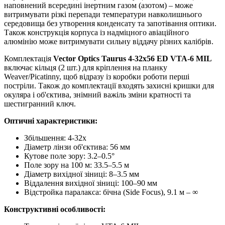
наповнений всередині інертним газом (азотом) – може
витримувати різкі перепади температури навколишнього
середовища без утворення конденсату та запотівання оптики.
Також конструкція корпуса із надміцного авіаційного
алюмінію може витримувати сильну віддачу різних калібрів.
Комплектація
Vector Optics Taurus 4-32x56 ED VTA-6 MIL
включає кільця (2 шт.) для кріплення на планку
Weaver/Picatinny, щоб відразу із коробки роботи перші
постріли. Також до комплектації входять захисні кришки для
окуляра і об'єктива, знімний важіль зміни кратності та
шестигранний ключ.
Оптичні характеристики:
Збільшення: 4-32x
Діаметр лінзи об'єктива: 56 мм
Кутове поле зору: 3.2–0.5°
Поле зору на 100 м: 33.5–5.5 м
Діаметр вихідної зіниці: 8–3.5 мм
Віддалення вихідної зіниці: 100–90 мм
Відстройка паралакса: бічна (Side Focus), 9.1 м – ∞
Конструктивні особливості: