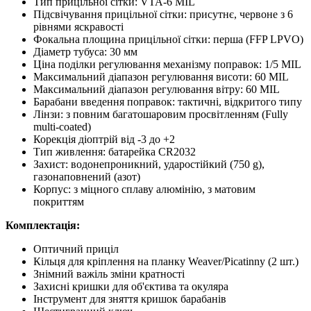
Тип прицільної сітки: VTA-6 MIL
Підсвічування прицільної сітки: присутнє, червоне з 6
рівнями яскравості
Фокальна площина прицільної сітки: перша (FFP LPVO)
Діаметр тубуса: 30 мм
Ціна поділки регулювання механізму поправок: 1/5 MIL
Максимальний діапазон регулювання висоти: 60 MIL
Максимальний діапазон регулювання вітру: 60 MIL
Барабани введення поправок: тактичні, відкритого типу
Лінзи: з повним багатошаровим просвітленням (Fully
multi-coated)
Корекція діоптрій від -3 до +2
Тип живлення: батарейка CR2032
Захист: водонепроникний, ударостійкий (750 g),
газонаповнений (азот)
Корпус: з міцного сплаву алюмінію, з матовим
покриттям
Комплектація:
Оптичний приціл
Кільця для кріплення на планку Weaver/Picatinny (2 шт.)
Знімний важіль зміни кратності
Захисні кришки для об'єктива та окуляра
Інструмент для зняття кришок барабанів