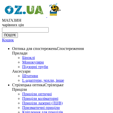
МАГАЗИН
чарівних цін
Кошик
Оптика для спостережень
Спостереження
Прилади
Біноклі
Монокуляри
Підзорні труби
Аксесуари
Штативи
L-адаптери, чохли, інше
Стрілецька оптика
Стрілецьке
Приціли
Приціли оптичні
Приціли коліматорні
Приціли лазерні (ЛЦВ)
Призматичні приціли
Кріплення для прицілів