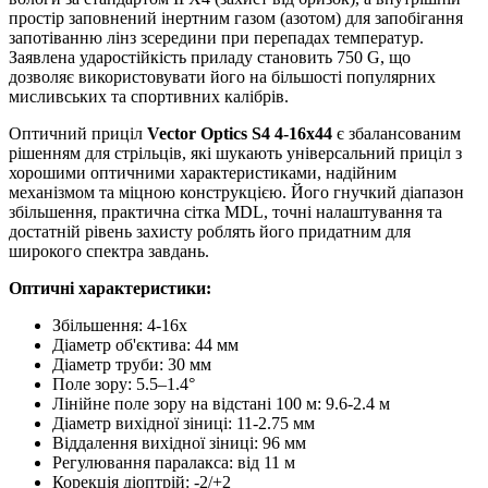
простір заповнений інертним газом (азотом) для запобігання
запотіванню лінз зсередини при перепадах температур.
Заявлена ударостійкість приладу становить 750 G, що
дозволяє використовувати його на більшості популярних
мисливських та спортивних калібрів.
Оптичний приціл
Vector Optics S4 4-16x44
є збалансованим
рішенням для стрільців, які шукають універсальний приціл з
хорошими оптичними характеристиками, надійним
механізмом та міцною конструкцією. Його гнучкий діапазон
збільшення, практична сітка MDL, точні налаштування та
достатній рівень захисту роблять його придатним для
широкого спектра завдань.
Оптичні характеристики:
Збільшення: 4-16x
Діаметр об'єктива: 44 мм
Діаметр труби: 30 мм
Поле зору: 5.5–1.4°
Лінійне поле зору на відстані 100 м: 9.6-2.4 м
Діаметр вихідної зіниці: 11-2.75 мм
Віддалення вихідної зіниці: 96 мм
Регулювання паралакса: від 11 м
Корекція діоптрій: -2/+2