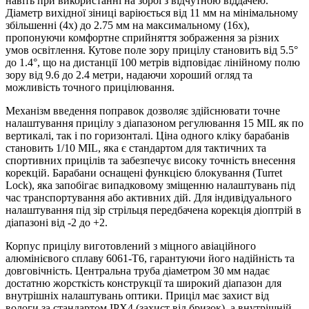
навіть при використанні на зброї з відчутною віддачею.
Діаметр вихідної зіниці варіюється від 11 мм на мінімальному
збільшенні (4x) до 2.75 мм на максимальному (16x),
пропонуючи комфортне сприйняття зображення за різних
умов освітлення. Кутове поле зору прицілу становить від 5.5°
до 1.4°, що на дистанції 100 метрів відповідає лінійному полю
зору від 9.6 до 2.4 метри, надаючи хороший огляд та
можливість точного прицілювання.
Механізм введення поправок дозволяє здійснювати точне
налаштування прицілу з діапазоном регулювання 15 MIL як по
вертикалі, так і по горизонталі. Ціна одного кліку барабанів
становить 1/10 MIL, яка є стандартом для тактичних та
спортивних прицілів та забезпечує високу точність внесення
корекцій. Барабани оснащені функцією блокування (Turret
Lock), яка запобігає випадковому зміщенню налаштувань під
час транспортування або активних дій. Для індивідуального
налаштування під зір стрільця передбачена корекція діоптрій в
діапазоні від -2 до +2.
Корпус прицілу виготовлений з міцного авіаційного
алюмінієвого сплаву 6061-T6, гарантуючи його надійність та
довговічність. Центральна труба діаметром 30 мм надає
достатню жорсткість конструкції та широкий діапазон для
внутрішніх налаштувань оптики. Приціл має захист від
вологи за стандартом IPX4 (захист від бризок), а внутрішній