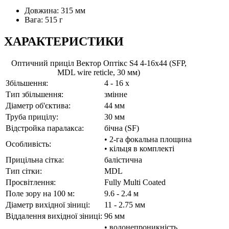
Довжина: 315 мм
Вага: 515 г
ХАРАКТЕРИСТИКИ
Оптичний приціл Вектор Оптікс S4 4-16x44 (SFP,
MDL wire reticle, 30 мм)
Збільшення:
4 - 16 x
Тип збільшення:
змінне
Діаметр об'єктива:
44 мм
Труба прицілу:
30 мм
Відстройка паралакса:
бічна (SF)
• 2-га фокальна площина
Особливість:
• кільця в комплекті
Прицільна сітка:
балістична
Тип сітки:
MDL
Просвітлення:
Fully Multi Coated
Поле зору на 100 м:
9.6 - 2.4 м
Діаметр вихідної зіниці:
11 - 2.75 мм
Віддалення вихідної зіниці:
96 мм
• водонепроникність