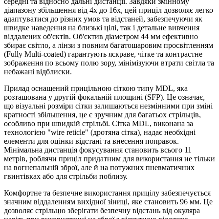
середні та відносно дальні дистанції. Завдяки змінному
діапазону збільшення від 4x до 16x, цей приціл дозволяє легко
адаптуватися до різних умов та відстаней, забезпечуючи як
швидке наведення на близькі цілі, так і детальне вивчення
віддалених об'єктів. Об'єктив діаметром 44 мм ефективно
збирає світло, а лінзи з повним багатошаровим просвітленням
(Fully Multi-coated) гарантують яскраве, чітке та контрастне
зображення по всьому полю зору, мінімізуючи втрати світла та
небажані відблиски.
Прилад оснащений прицільною сіткою типу MDL, яка
розташована у другій фокальній площині (SFP). Це означає,
що візуальні розміри сітки залишаються незмінними при зміні
кратності збільшення, це є зручним для багатьох стрільців,
особливо при швидкій стрільбі. Сітка MDL, виконана за
технологією "wire reticle" (дротяна сітка), надає необхідні
елементи для оцінки відстані та внесення поправок.
Мінімальна дистанція фокусування становить всього 11
метрів, роблячи приціл придатним для використання не тільки
на вогнепальній зброї, але й на потужних пневматичних
гвинтівках або для стрільби поблизу.
Комфортне та безпечне використання прицілу забезпечується
значним віддаленням вихідної зіниці, яке становить 96 мм. Це
дозволяє стрільцю зберігати безпечну відстань від окуляра