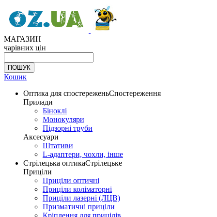
МАГАЗИН
чарівних цін
Кошик
Оптика для спостережень
Спостереження
Прилади
Біноклі
Монокуляри
Підзорні труби
Аксесуари
Штативи
L-адаптери, чохли, інше
Стрілецька оптика
Стрілецьке
Приціли
Приціли оптичні
Приціли коліматорні
Приціли лазерні (ЛЦВ)
Призматичні приціли
Кріплення для прицілів