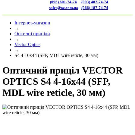
(096) 601-74-74
(093) 482-74-74
sales@oz.com.ua
(066) 187-74-74
Інтернет-магазин
→
Оптичні приціли
→
Vector Optics
→
S4 4-16x44 (SFP, MDL wire reticle, 30 мм)
Оптичний приціл VECTOR
OPTICS S4 4-16x44 (SFP,
MDL wire reticle, 30 мм)