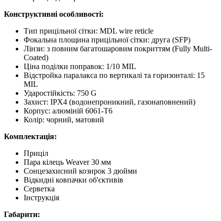
Конструктивні особливості:
Тип прицільної сітки: MDL wire reticle
Фокальна площина прицільної сітки: друга (SFP)
Лінзи: з повним багатошаровим покриттям (Fully Multi-
Coated)
Ціна поділки поправок: 1/10 MIL
Відстройка паралакса по вертикалі та горизонталі: 15
MIL
Ударостійкість: 750 G
Захист: IPX4 (водонепроникний, газонаповнений)
Корпус: алюміній 6061-T6
Колір: чорний, матовий
Комплектація:
Приціл
Пара кілець Weaver 30 мм
Сонцезахисний козирок 3 дюйми
Відкидні ковпачки об'єктивів
Серветка
Інструкція
Габарити: