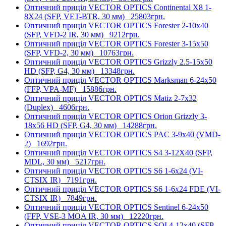
Оптичний приціл VECTOR OPTICS Continental X8 1-
8X24 (SFP, VET-BTR, 30 мм)
25803грн.
Оптичний приціл VECTOR OPTICS Forester 2-10x40
(SFP, VFD-2 IR, 30 мм)
9212грн.
Оптичний приціл VECTOR OPTICS Forester 3-15x50
(SFP, VFD-2, 30 мм)
10763грн.
Оптичний приціл VECTOR OPTICS Grizzly 2.5-15x50
HD (SFP, G4, 30 мм)
13348грн.
Оптичний приціл VECTOR OPTICS Marksman 6-24x50
(FFP, VPA-MF)
15886грн.
Оптичний приціл VECTOR OPTICS Matiz 2-7x32
(Duplex)
4606грн.
Оптичний приціл VECTOR OPTICS Orion Grizzly 3-
18x56 HD (SFP, G4, 30 мм)
14288грн.
Оптичний приціл VECTOR OPTICS PAC 3-9x40 (VMD-
2)
1692грн.
Оптичний приціл VECTOR OPTICS S4 3-12X40 (SFP,
MDL, 30 мм)
5217грн.
Оптичний приціл VECTOR OPTICS S6 1-6x24 (VI-
CTSIX IR)
7191грн.
Оптичний приціл VECTOR OPTICS S6 1-6x24 FDE (VI-
CTSIX IR)
7849грн.
Оптичний приціл VECTOR OPTICS Sentinel 6-24x50
(FFP, VSE-3 MOA IR, 30 мм)
12220грн.
Оптичний приціл VECTOR OPTICS SOI 4-12x40 (SFP,