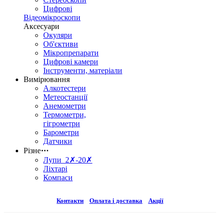
Цифрові
Відеомікроскопи
Аксесуари
Окуляри
Об'єктиви
Мікропрепарати
Цифрові камери
Інструменти, матеріали
Вимірювання
Алкотестери
Метеостанції
Анемометри
Термометри,
гігрометри
Барометри
Датчики
Різне
⋯
Лупи 2✗-20✗
Ліхтарі
Компаси
Контакти
Оплата і доставка
Акції