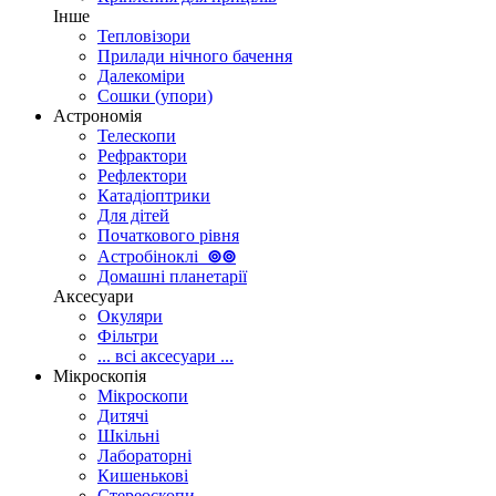
Інше
Тепловізори
Прилади нічного бачення
Далекоміри
Сошки (упори)
Астрономія
Телескопи
Рефрактори
Рефлектори
Катадіоптрики
Для дітей
Початкового рівня
Астробіноклі
⊚
⊚
Домашні планетарії
Аксесуари
Окуляри
Фільтри
... всі аксесуари ...
Мікроскопія
Мікроскопи
Дитячі
Шкільні
Лабораторні
Кишенькові
Стереоскопи