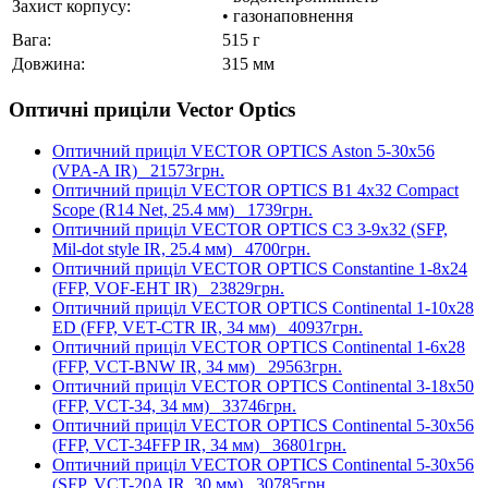
Захист корпусу:
• газонаповнення
Вага:
515 г
Довжина:
315 мм
Оптичні приціли Vector Optics
Оптичний приціл VECTOR OPTICS Aston 5-30x56
(VPA-A IR)
21573грн.
Оптичний приціл VECTOR OPTICS B1 4x32 Compact
Scope (R14 Net, 25.4 мм)
1739грн.
Оптичний приціл VECTOR OPTICS C3 3-9x32 (SFP,
Mil-dot style IR, 25.4 мм)
4700грн.
Оптичний приціл VECTOR OPTICS Constantine 1-8x24
(FFP, VOF-EHT IR)
23829грн.
Оптичний приціл VECTOR OPTICS Continental 1-10x28
ED (FFP, VET-CTR IR, 34 мм)
40937грн.
Оптичний приціл VECTOR OPTICS Continental 1-6x28
(FFP, VCT-BNW IR, 34 мм)
29563грн.
Оптичний приціл VECTOR OPTICS Continental 3-18x50
(FFP, VCT-34, 34 мм)
33746грн.
Оптичний приціл VECTOR OPTICS Continental 5-30x56
(FFP, VCT-34FFP IR, 34 мм)
36801грн.
Оптичний приціл VECTOR OPTICS Continental 5-30x56
(SFP, VCT-20A IR, 30 мм)
30785грн.