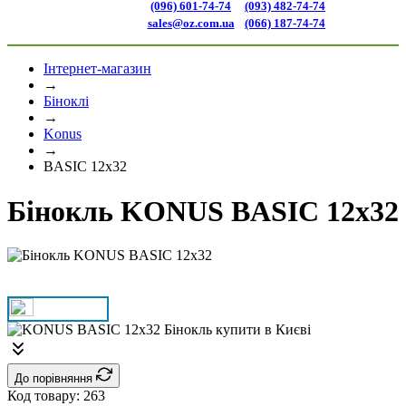
(096) 601-74-74
(093) 482-74-74
sales@oz.com.ua
(066) 187-74-74
Інтернет-магазин
→
Біноклі
→
Konus
→
BASIC 12x32
Бінокль KONUS BASIC 12x32
До порівняння
Код товару:
263