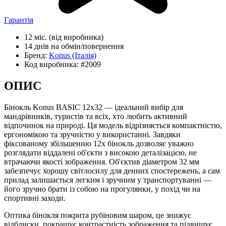
Гарантія
12 міс.
(від виробника)
14 днів
на обмін/повернення
Бренд:
Konus
(Італія)
Код виробника:
#2009
ОПИС
Бінокль Konus BASIC 12x32 — ідеальний вибір для
мандрівників, туристів та всіх, хто любить активний
відпочинок на природі. Ця модель відрізняється компактністю,
ергономікою та зручністю у використанні. Завдяки
фіксованому збільшенню 12x бінокль дозволяє уважно
розглядати віддалені об'єкти з високою деталізацією, не
втрачаючи якості зображення. Об'єктив діаметром 32 мм
забезпечує хорошу світлосилу для денних спостережень, а сам
прилад залишається легким і зручним у транспортуванні —
його зручно брати із собою на прогулянки, у похід чи на
спортивні заходи.
Оптика бінокля покрита рубіновим шаром, це знижує
відблиски, покращує контрастність зображення та підвищує