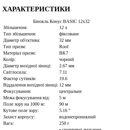
ХАРАКТЕРИСТИКИ
Бінокль Конус BASIC 12x32
Збільшення:
12 x
Тип збільшення:
фіксоване
Діаметр об'єктива:
32 мм
Тип призм:
Roof
Матеріал призм:
BK7
Колір:
чорний
Діаметр вихідної зіниці:
2.67 мм
Світлосила:
7.11
Фактор сутінків:
19.6
Віддалення вихідної зіниці:
12 мм
Фокусування:
центральне
Межа фокусування від:
5 м
Поле зору на 1000 м:
90 м
Кутове поле зору:
5.16 °
Захист корпусу:
водонепроникний
Вага:
250 г
• спортивні змагання