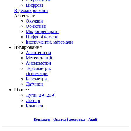
Цифрові
Відеомікроскопи
Аксесуари
Окуляри
Об'єктиви
Мікропрепарати
Цифрові камери
Інструменти, матеріали
Вимірювання
Алкотестери
Метеостанції
Анемометри
Термометри,
гігрометри
Барометри
Датчики
Різне
⋯
Лупи 2✗-20✗
Ліхтарі
Компаси
Контакти
Оплата і доставка
Акції