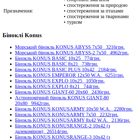
• спостереження за природою
Призначення:
• спостереження за птахами
• спостереження за тваринами
• туризм
Біноклі Konus
Морський бінокль KONUS ABYSS 7x50
3216грн.
Морський бінокль KONUS ABYSS-2 7x50
4962грн.
Бінокль KONUS BASIC 10x25
774грн.
Бінокль KONUS BASIC 8x21
738грн.
Бінокль KONUS BASIC PLUS 10x42
2184грн.
Бінокль KONUS EMPEROR 12x50 W.A.
6251грн.
Бінокль KONUS EXPLO 10x25
1050грн.
Бінокль KONUS EXPLO 8x21
744грн.
Бінокль KONUS GIANT-60 20x60
2436грн.
Астрономічний бінокль KONUS GIANT-80
20x80
9942грн.
Бінокль KONUS KONUSARMY 10x50 W.A.
2280грн.
Бінокль KONUS KONUSARMY 7x50
2232грн.
Бінокль KONUS KONUSARMY 8x42 W.A.
2136грн.
Бінокль KONUS KONUSRANGE-2 10x42 (з
далекоміром)
26514грн.
Бінокль KONUS KONUSRANGE-3 10x42 (з