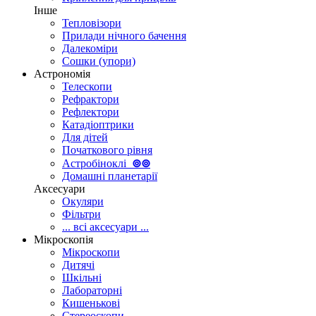
Інше
Тепловізори
Прилади нічного бачення
Далекоміри
Сошки (упори)
Астрономія
Телескопи
Рефрактори
Рефлектори
Катадіоптрики
Для дітей
Початкового рівня
Астробіноклі
⊚
⊚
Домашні планетарії
Аксесуари
Окуляри
Фільтри
... всі аксесуари ...
Мікроскопія
Мікроскопи
Дитячі
Шкільні
Лабораторні
Кишенькові
Стереоскопи