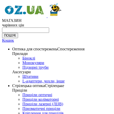
МАГАЗИН
чарівних цін
Кошик
Оптика для спостережень
Спостереження
Прилади
Біноклі
Монокуляри
Підзорні труби
Аксесуари
Штативи
L-адаптери, чохли, інше
Стрілецька оптика
Стрілецьке
Приціли
Приціли оптичні
Приціли коліматорні
Приціли лазерні (ЛЦВ)
Призматичні приціли
Кріплення для прицілів