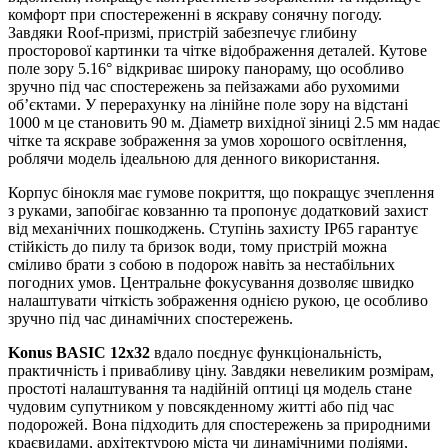
комфорт при спостереженні в яскраву сонячну погоду.
Завдяки Roof-призмі, пристрій забезпечує глибину
просторової картинки та чітке відображення деталей. Кутове
поле зору 5.16° відкриває широку панораму, що особливо
зручно під час спостережень за пейзажами або рухомими
об’єктами. У перерахунку на лінійне поле зору на відстані
1000 м це становить 90 м. Діаметр вихідної зіниці 2.5 мм надає
чітке та яскраве зображення за умов хорошого освітлення,
роблячи модель ідеальною для денного використання.
Корпус бінокля має гумове покриття, що покращує зчеплення
з руками, запобігає ковзанню та пропонує додатковий захист
від механічних пошкоджень. Ступінь захисту IP65 гарантує
стійкість до пилу та бризок води, тому пристрій можна
сміливо брати з собою в подорож навіть за нестабільних
погодних умов. Центральне фокусування дозволяє швидко
налаштувати чіткість зображення однією рукою, це особливо
зручно під час динамічних спостережень.
Konus BASIC 12x32
вдало поєднує функціональність,
практичність і привабливу ціну. Завдяки невеликим розмірам,
простоті налаштування та надійній оптиці ця модель стане
чудовим супутником у повсякденному житті або під час
подорожей. Вона підходить для спостережень за природними
краєвидами, архітектурою міста чи динамічними подіями,