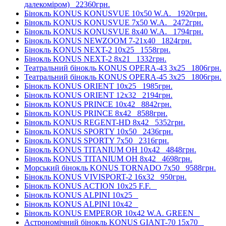
далекоміром)
22360грн.
Бінокль KONUS KONUSVUE 10x50 W.A.
1920грн.
Бінокль KONUS KONUSVUE 7x50 W.A.
2472грн.
Бінокль KONUS KONUSVUE 8x40 W.A.
1794грн.
Бінокль KONUS NEWZOOM 7-21x40
1824грн.
Бінокль KONUS NEXT-2 10x25
1558грн.
Бінокль KONUS NEXT-2 8x21
1332грн.
Театральний бінокль KONUS OPERA-43 3x25
1806грн.
Театральний бінокль KONUS OPERA-45 3x25
1806грн.
Бінокль KONUS ORIENT 10x25
1985грн.
Бінокль KONUS ORIENT 12x32
2194грн.
Бінокль KONUS PRINCE 10x42
8842грн.
Бінокль KONUS PRINCE 8x42
8588грн.
Бінокль KONUS REGENT-HD 8x42
5352грн.
Бінокль KONUS SPORTY 10x50
2436грн.
Бінокль KONUS SPORTY 7x50
2316грн.
Бінокль KONUS TITANIUM OH 10x42
4848грн.
Бінокль KONUS TITANIUM OH 8x42
4698грн.
Морський бінокль KONUS TORNADO 7x50
9588грн.
Бінокль KONUS VIVISPORT-2 16x32
950грн.
Бінокль KONUS ACTION 10x25 F.F.
Бінокль KONUS ALPINI 10x25
Бінокль KONUS ALPINI 10x42
Бінокль KONUS EMPEROR 10x42 W.A. GREEN
Астрономічний бінокль KONUS GIANT-70 15x70