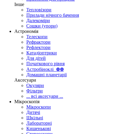
Інше
Тепловізори
Прилади нічного бачення
Далекоміри
Сошки (упори)
Астрономія
Телескопи
Рефрактори
Рефлектори
Катадіоптрики
Для дітей
Початкового рівня
Астробіноклі
⊚
⊚
Домашні планетарії
Аксесуари
Окуляри
Фільтри
... всі аксесуари ...
Мікроскопія
Мікроскопи
Дитячі
Шкільні
Лабораторні
Кишенькові
Стереоскопи