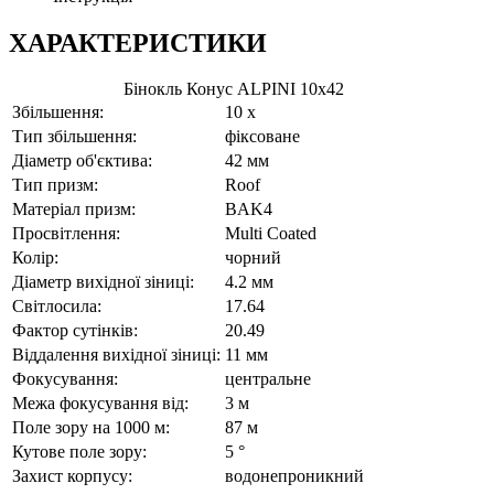
ХАРАКТЕРИСТИКИ
Бінокль Конус ALPINI 10x42
Збільшення:
10 x
Тип збільшення:
фіксоване
Діаметр об'єктива:
42 мм
Тип призм:
Roof
Матеріал призм:
BAK4
Просвітлення:
Multi Coated
Колір:
чорний
Діаметр вихідної зіниці:
4.2 мм
Світлосила:
17.64
Фактор сутінків:
20.49
Віддалення вихідної зіниці:
11 мм
Фокусування:
центральне
Межа фокусування від:
3 м
Поле зору на 1000 м:
87 м
Кутове поле зору:
5 °
Захист корпусу:
водонепроникний