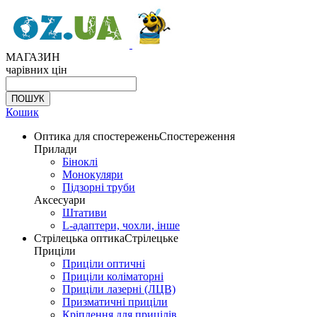
МАГАЗИН
чарівних цін
Кошик
Оптика для спостережень
Спостереження
Прилади
Біноклі
Монокуляри
Підзорні труби
Аксесуари
Штативи
L-адаптери, чохли, інше
Стрілецька оптика
Стрілецьке
Приціли
Приціли оптичні
Приціли коліматорні
Приціли лазерні (ЛЦВ)
Призматичні приціли
Кріплення для прицілів