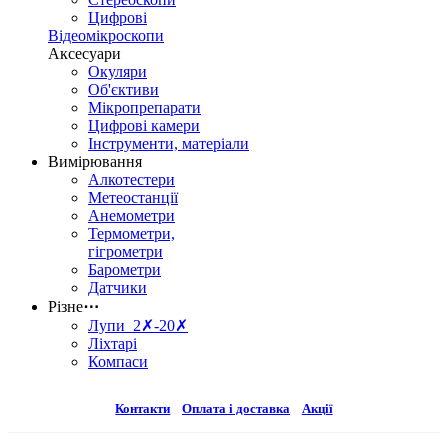
Цифрові
Відеомікроскопи
Аксесуари
Окуляри
Об'єктиви
Мікропрепарати
Цифрові камери
Інструменти, матеріали
Вимірювання
Алкотестери
Метеостанції
Анемометри
Термометри,
гігрометри
Барометри
Датчики
Різне
⋯
Лупи 2✗-20✗
Ліхтарі
Компаси
Контакти
Оплата і доставка
Акції