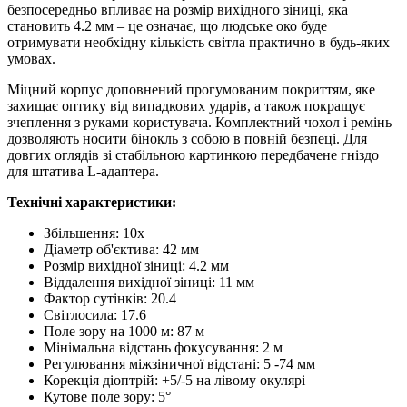
безпосередньо впливає на розмір вихідного зіниці, яка
становить 4.2 мм – це означає, що людське око буде
отримувати необхідну кількість світла практично в будь-яких
умовах.
Міцний корпус доповнений прогумованим покриттям, яке
захищає оптику від випадкових ударів, а також покращує
зчеплення з руками користувача. Комплектний чохол і ремінь
дозволяють носити бінокль з собою в повній безпеці. Для
довгих оглядів зі стабільною картинкою передбачене гніздо
для штатива L-адаптера.
Технічні характеристики:
Збільшення: 10x
Діаметр об'єктива: 42 мм
Розмір вихідної зіниці: 4.2 мм
Віддалення вихідної зіниці: 11 мм
Фактор сутінків: 20.4
Світлосила: 17.6
Поле зору на 1000 м: 87 м
Мінімальна відстань фокусування: 2 м
Регулювання міжзіничної відстані: 5 -74 мм
Корекція діоптрій: +5/-5 на лівому окулярі
Кутове поле зору: 5°