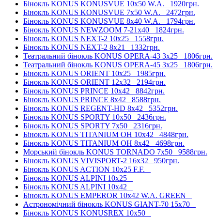
Бінокль KONUS KONUSVUE 10x50 W.A.
1920грн.
Бінокль KONUS KONUSVUE 7x50 W.A.
2472грн.
Бінокль KONUS KONUSVUE 8x40 W.A.
1794грн.
Бінокль KONUS NEWZOOM 7-21x40
1824грн.
Бінокль KONUS NEXT-2 10x25
1558грн.
Бінокль KONUS NEXT-2 8x21
1332грн.
Театральний бінокль KONUS OPERA-43 3x25
1806грн.
Театральний бінокль KONUS OPERA-45 3x25
1806грн.
Бінокль KONUS ORIENT 10x25
1985грн.
Бінокль KONUS ORIENT 12x32
2194грн.
Бінокль KONUS PRINCE 10x42
8842грн.
Бінокль KONUS PRINCE 8x42
8588грн.
Бінокль KONUS REGENT-HD 8x42
5352грн.
Бінокль KONUS SPORTY 10x50
2436грн.
Бінокль KONUS SPORTY 7x50
2316грн.
Бінокль KONUS TITANIUM OH 10x42
4848грн.
Бінокль KONUS TITANIUM OH 8x42
4698грн.
Морський бінокль KONUS TORNADO 7x50
9588грн.
Бінокль KONUS VIVISPORT-2 16x32
950грн.
Бінокль KONUS ACTION 10x25 F.F.
Бінокль KONUS ALPINI 10x25
Бінокль KONUS ALPINI 10x42
Бінокль KONUS EMPEROR 10x42 W.A. GREEN
Астрономічний бінокль KONUS GIANT-70 15x70
Бінокль KONUS KONUSREX 10x50