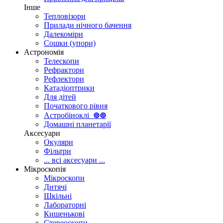
Інше
Тепловізори
Прилади нічного бачення
Далекоміри
Сошки (упори)
Астрономія
Телескопи
Рефрактори
Рефлектори
Катадіоптрики
Для дітей
Початкового рівня
Астробіноклі
⊚
⊚
Домашні планетарії
Аксесуари
Окуляри
Фільтри
... всі аксесуари ...
Мікроскопія
Мікроскопи
Дитячі
Шкільні
Лабораторні
Кишенькові
Стереоскопи