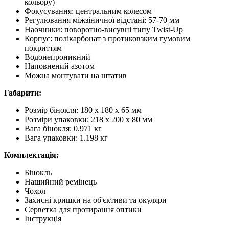
кольору)
Фокусування: центральним колесом
Регулювання міжзіничної відстані: 57-70 мм
Наочники: поворотно-висувні типу Twist-Up
Корпус: полікарбонат з протиковзким гумовим
покриттям
Водонепроникний
Наповнений азотом
Можна монтувати на штатив
Габарити:
Розмір бінокля: 180 х 180 х 65 мм
Розміри упаковки: 218 x 200 x 80 мм
Вага бінокля: 0.971 кг
Вага упаковки: 1.198 кг
Комплектація:
Бінокль
Нашийний ремінець
Чохол
Захисні кришки на об'єктиви та окуляри
Серветка для протирання оптики
Інструкція