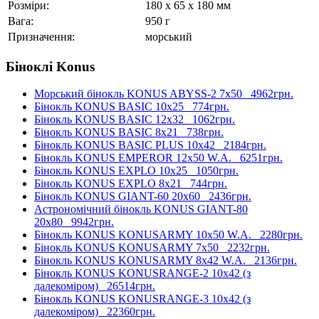
Розміри:
180 x 65 x 180 мм
Вага:
950 г
Призначення:
морський
Біноклі Konus
Морський бінокль KONUS ABYSS-2 7x50
4962грн.
Бінокль KONUS BASIC 10x25
774грн.
Бінокль KONUS BASIC 12x32
1062грн.
Бінокль KONUS BASIC 8x21
738грн.
Бінокль KONUS BASIC PLUS 10x42
2184грн.
Бінокль KONUS EMPEROR 12x50 W.A.
6251грн.
Бінокль KONUS EXPLO 10x25
1050грн.
Бінокль KONUS EXPLO 8x21
744грн.
Бінокль KONUS GIANT-60 20x60
2436грн.
Астрономічний бінокль KONUS GIANT-80
20x80
9942грн.
Бінокль KONUS KONUSARMY 10x50 W.A.
2280грн.
Бінокль KONUS KONUSARMY 7x50
2232грн.
Бінокль KONUS KONUSARMY 8x42 W.A.
2136грн.
Бінокль KONUS KONUSRANGE-2 10x42 (з
далекоміром)
26514грн.
Бінокль KONUS KONUSRANGE-3 10x42 (з
далекоміром)
22360грн.