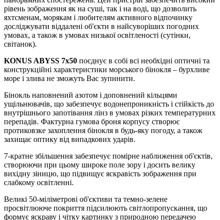
рівень зображення як на суші, так і на воді, що дозволить
яхтсменам, морякам і любителям активного відпочинку
досліджувати віддалені об'єкти в найсуворіших погодних
умовах, а також в умовах низької освітленості (сутінки,
світанок).
KONUS ABYSS 7x50
поєднує в собі всі необхідні оптичні та
конструкційні характеристики морського бінокля – бурхливе
море і злива не зможуть Вас зупинити.
Бінокль наповнений азотом і доповнений кільцями
ущільнювачів, що забезпечує водонепроникність і стійкість до
внутрішнього запотівання лінз в умовах різких температурних
перепадів. Фактурна гумова броня корпусу створює
протиковзке захоплення бінокля в будь-яку погоду, а також
захищає оптику від випадкових ударів.
7-кратне збільшення забезпечує помірне наближення об'єктів,
створюючи при цьому широке поле зору і досить велику
вихідну зіницю, що підвищує яскравість зображення при
слабкому освітленні.
Великі 50-міліметрові об'єктиви та темно-зелене
просвітлююче покриття підсилюють світлопропускання, що
формує яскраву і чітку картинку з природною передачею