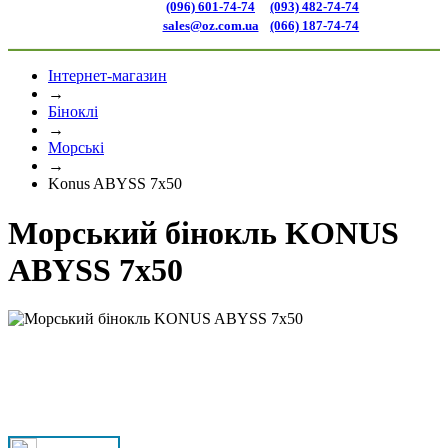
(096) 601-74-74
(093) 482-74-74
sales@oz.com.ua
(066) 187-74-74
Інтернет-магазин
→
Біноклі
→
Морські
→
Konus ABYSS 7x50
Морський бінокль KONUS
ABYSS 7x50