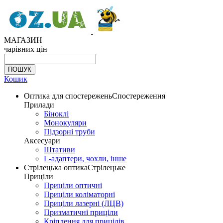
МАГАЗИН
чарівних цін
Кошик
Оптика для спостережень
Спостереження
Прилади
Біноклі
Монокуляри
Підзорні труби
Аксесуари
Штативи
L-адаптери, чохли, інше
Стрілецька оптика
Стрілецьке
Приціли
Приціли оптичні
Приціли коліматорні
Приціли лазерні (ЛЦВ)
Призматичні приціли
Кріплення для прицілів