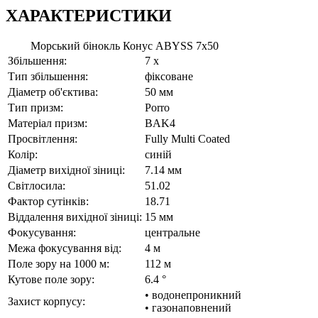
ХАРАКТЕРИСТИКИ
Морський бінокль Конус ABYSS 7x50
Збільшення:
7 x
Тип збільшення:
фіксоване
Діаметр об'єктива:
50 мм
Тип призм:
Porro
Матеріал призм:
BAK4
Просвітлення:
Fully Multi Coated
Колір:
синій
Діаметр вихідної зіниці:
7.14 мм
Світлосила:
51.02
Фактор сутінків:
18.71
Віддалення вихідної зіниці:
15 мм
Фокусування:
центральне
Межа фокусування від:
4 м
Поле зору на 1000 м:
112 м
Кутове поле зору:
6.4 °
• водонепроникний
Захист корпусу:
• газонаповнений