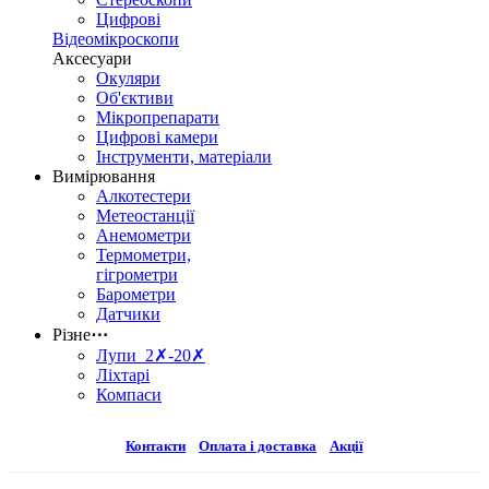
Цифрові
Відеомікроскопи
Аксесуари
Окуляри
Об'єктиви
Мікропрепарати
Цифрові камери
Інструменти, матеріали
Вимірювання
Алкотестери
Метеостанції
Анемометри
Термометри,
гігрометри
Барометри
Датчики
Різне
⋯
Лупи 2✗-20✗
Ліхтарі
Компаси
Контакти
Оплата і доставка
Акції