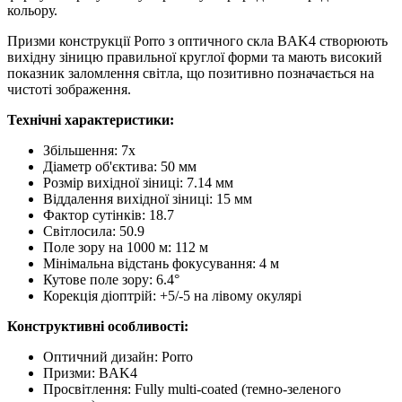
кольору.
Призми конструкції Porro з оптичного скла BAK4 створюють
вихідну зіницю правильної круглої форми та мають високий
показник заломлення світла, що позитивно позначається на
чистоті зображення.
Технічні характеристики:
Збільшення: 7x
Діаметр об'єктива: 50 мм
Розмір вихідної зіниці: 7.14 мм
Віддалення вихідної зіниці: 15 мм
Фактор сутінків: 18.7
Світлосила: 50.9
Поле зору на 1000 м: 112 м
Мінімальна відстань фокусування: 4 м
Кутове поле зору: 6.4°
Корекція діоптрій: +5/-5 на лівому окулярі
Конструктивні особливості:
Оптичний дизайн: Porro
Призми: BAK4
Просвітлення: Fully multi-coated (темно-зеленого