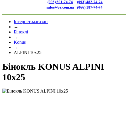
(096) 601-74-74
(093) 482-74-74
sales@oz.com.ua
(066) 187-74-74
Інтернет-магазин
→
Біноклі
→
Konus
→
ALPINI 10x25
Бінокль KONUS ALPINI
10x25