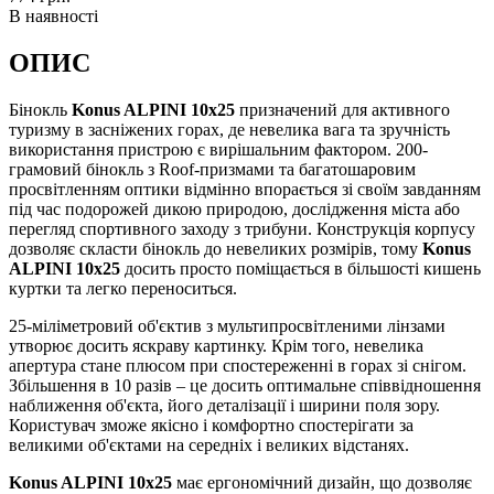
В наявності
ОПИС
Бінокль
Konus ALPINI 10х25
призначений для активного
туризму в засніжених горах, де невелика вага та зручність
використання пристрою є вирішальним фактором. 200-
грамовий бінокль з Roof-призмами та багатошаровим
просвітленням оптики відмінно впорається зі своїм завданням
під час подорожей дикою природою, дослідження міста або
перегляд спортивного заходу з трибуни. Конструкція корпусу
дозволяє скласти бінокль до невеликих розмірів, тому
Konus
ALPINI 10x25
досить просто поміщається в більшості кишень
куртки та легко переноситься.
25-міліметровий об'єктив з мультипросвітленими лінзами
утворює досить яскраву картинку. Крім того, невелика
апертура стане плюсом при спостереженні в горах зі снігом.
Збільшення в 10 разів – це досить оптимальне співвідношення
наближення об'єкта, його деталізації і ширини поля зору.
Користувач зможе якісно і комфортно спостерігати за
великими об'єктами на середніх і великих відстанях.
Konus ALPINI 10х25
має ергономічний дизайн, що дозволяє