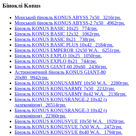
Біноклі Konus
Морський бінокль KONUS ABYSS 7x50
3216грн.
Морський бінокль KONUS ABYSS-2 7x50
4962грн.
Бінокль KONUS BASIC 10x25
774грн.
Бінокль KONUS BASIC 12x32
1062грн.
Бінокль KONUS BASIC 8x21
738грн.
Бінокль KONUS BASIC PLUS 10x42
2184грн.
Бінокль KONUS EMPEROR 12x50 W.A.
6251грн.
Бінокль KONUS EXPLO 10x25
1050грн.
Бінокль KONUS EXPLO 8x21
744грн.
Бінокль KONUS GIANT-60 20x60
2436грн.
Астрономічний бінокль KONUS GIANT-80
20x80
9942грн.
Бінокль KONUS KONUSARMY 10x50 W.A.
2280грн.
Бінокль KONUS KONUSARMY 7x50
2232грн.
Бінокль KONUS KONUSARMY 8x42 W.A.
2136грн.
Бінокль KONUS KONUSRANGE-2 10x42 (з
далекоміром)
26514грн.
Бінокль KONUS KONUSRANGE-3 10x42 (з
далекоміром)
22360грн.
Бінокль KONUS KONUSVUE 10x50 W.A.
1920грн.
Бінокль KONUS KONUSVUE 7x50 W.A.
2472грн.
Бінокль KONUS KONUSVUE 8x40 W.A.
1794грн.