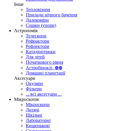
Інше
Тепловізори
Прилади нічного бачення
Далекоміри
Сошки (упори)
Астрономія
Телескопи
Рефрактори
Рефлектори
Катадіоптрики
Для дітей
Початкового рівня
Астробіноклі
⊚
⊚
Домашні планетарії
Аксесуари
Окуляри
Фільтри
... всі аксесуари ...
Мікроскопія
Мікроскопи
Дитячі
Шкільні
Лабораторні
Кишенькові
Стереоскопи