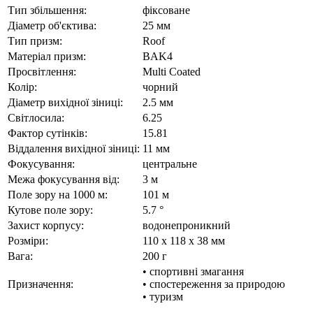
Тип збільшення:
фіксоване
Діаметр об'єктива:
25 мм
Тип призм:
Roof
Матеріал призм:
BAK4
Просвітлення:
Multi Coated
Колір:
чорний
Діаметр вихідної зіниці:
2.5 мм
Світлосила:
6.25
Фактор сутінків:
15.81
Віддалення вихідної зіниці:
11 мм
Фокусування:
центральне
Межа фокусування від:
3 м
Поле зору на 1000 м:
101 м
Кутове поле зору:
5.7 °
Захист корпусу:
водонепроникний
Розміри:
110 x 118 x 38 мм
Вага:
200 г
• спортивні змагання
Призначення:
• спостереження за природою
• туризм