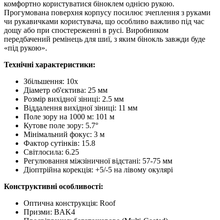
комфортно користуватися біноклем однією рукою.
Прогумована поверхня корпусу посилює зчеплення з руками
чи рукавичками користувача, що особливо важливо під час
дощу або при спостереженні в русі. Виробником
передбачений ремінець для шиї, з яким бінокль завжди буде
«під рукою».
Технічні характеристики:
Збільшення: 10x
Діаметр об'єктива: 25 мм
Розмір вихідної зіниці: 2.5 мм
Віддалення вихідної зіниці: 11 мм
Поле зору на 1000 м: 101 м
Кутове поле зору: 5.7°
Мінімальний фокус: 3 м
Фактор сутінків: 15.8
Світлосила: 6.25
Регулювання міжзіничної відстані: 57-75 мм
Діоптрійна корекція: +5/-5 на лівому окулярі
Конструктивні особливості:
Оптична конструкція: Roof
Призми: BAK4