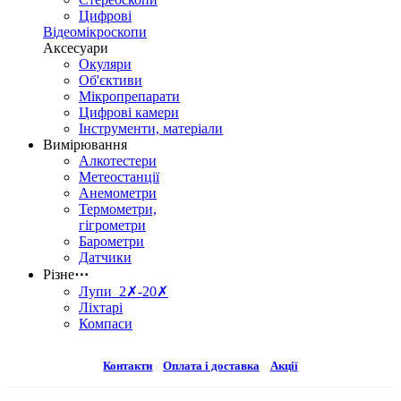
Цифрові
Відеомікроскопи
Аксесуари
Окуляри
Об'єктиви
Мікропрепарати
Цифрові камери
Інструменти, матеріали
Вимірювання
Алкотестери
Метеостанції
Анемометри
Термометри,
гігрометри
Барометри
Датчики
Різне
⋯
Лупи 2✗-20✗
Ліхтарі
Компаси
Контакти
Оплата і доставка
Акції