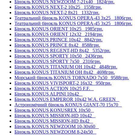
Бінокль KONUS NEWZOOM 7-21x40
1824грн.
Бінокль KONUS NEXT-2 10x25
1558грн.
Бінокль KONUS NEXT-2 8x21
1332грн.
Театральний бінокль KONUS OPERA-43 3x25
1806грн.
Театральний бінокль KONUS OPERA-45 3x25
1806грн.
Бінокль KONUS ORIENT 10x25
1985грн.
Бінокль KONUS ORIENT 12x32
2194грн.
Бінокль KONUS PRINCE 10x42
8842грн.
Бінокль KONUS PRINCE 8x42
8588грн.
Бінокль KONUS REGENT-HD 8x42
5352грн.
Бінокль KONUS SPORTY 10x50
2436грн.
Бінокль KONUS SPORTY 7x50
2316грн.
Бінокль KONUS TITANIUM OH 10x42
4848грн.
Бінокль KONUS TITANIUM OH 8x42
4698грн.
Морський бінокль KONUS TORNADO 7x50
9588грн.
Бінокль KONUS VIVISPORT-2 16x32
950грн.
Бінокль KONUS ACTION 10x25 F.F.
Бінокль KONUS ALPINI 10x42
Бінокль KONUS EMPEROR 10x42 W.A. GREEN
Астрономічний бінокль KONUS GIANT-70 15x70
Бінокль KONUS KONUSREX 10x50
Бінокль KONUS MISSION-HD 10x42
Бінокль KONUS MISSION-HD 8x42
Бінокль KONUS NEWZOOM 10-30x60
Бінокль KONUS NEWZOOM 8-24x50