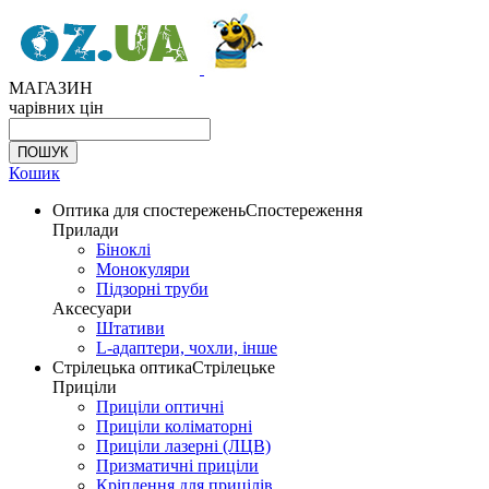
МАГАЗИН
чарівних цін
Кошик
Оптика для спостережень
Спостереження
Прилади
Біноклі
Монокуляри
Підзорні труби
Аксесуари
Штативи
L-адаптери, чохли, інше
Стрілецька оптика
Стрілецьке
Приціли
Приціли оптичні
Приціли коліматорні
Приціли лазерні (ЛЦВ)
Призматичні приціли
Кріплення для прицілів