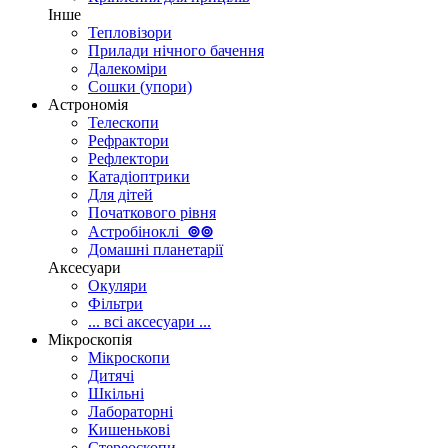
Інше
Тепловізори
Прилади нічного бачення
Далекоміри
Сошки (упори)
Астрономія
Телескопи
Рефрактори
Рефлектори
Катадіоптрики
Для дітей
Початкового рівня
Астробіноклі
⊚
⊚
Домашні планетарії
Аксесуари
Окуляри
Фільтри
... всі аксесуари ...
Мікроскопія
Мікроскопи
Дитячі
Шкільні
Лабораторні
Кишенькові
Стереоскопи