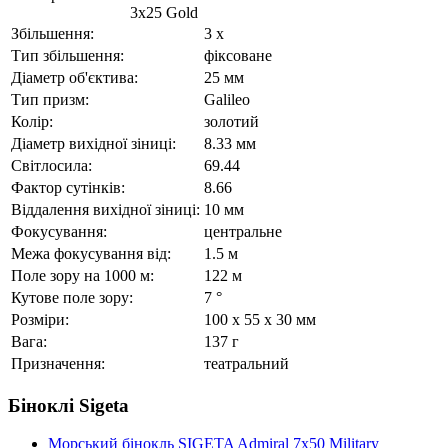
3x25 Gold
Збільшення:
3 x
Тип збільшення:
фіксоване
Діаметр об'єктива:
25 мм
Тип призм:
Galileo
Колір:
золотий
Діаметр вихідної зіниці:
8.33 мм
Світлосила:
69.44
Фактор сутінків:
8.66
Віддалення вихідної зіниці:
10 мм
Фокусування:
центральне
Межа фокусування від:
1.5 м
Поле зору на 1000 м:
122 м
Кутове поле зору:
7 °
Розміри:
100 x 55 x 30 мм
Вага:
137 г
Призначення:
театральний
Біноклі Sigeta
Морський бінокль SIGETA Admiral 7x50 Military