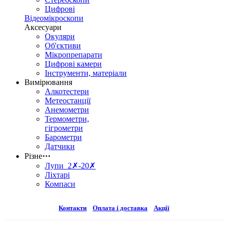
Цифрові
Відеомікроскопи
Аксесуари
Окуляри
Об'єктиви
Мікропрепарати
Цифрові камери
Інструменти, матеріали
Вимірювання
Алкотестери
Метеостанції
Анемометри
Термометри,
гігрометри
Барометри
Датчики
Різне
⋯
Лупи 2✗-20✗
Ліхтарі
Компаси
Контакти
Оплата і доставка
Акції