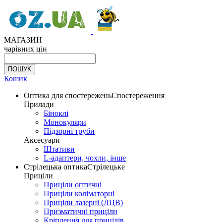
МАГАЗИН
чарівних цін
Кошик
Оптика для спостережень
Спостереження
Прилади
Біноклі
Монокуляри
Підзорні труби
Аксесуари
Штативи
L-адаптери, чохли, інше
Стрілецька оптика
Стрілецьке
Приціли
Приціли оптичні
Приціли коліматорні
Приціли лазерні (ЛЦВ)
Призматичні приціли
Кріплення для прицілів