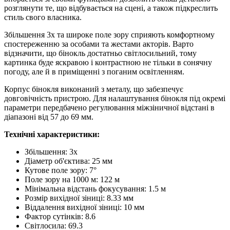
розглянути те, що відбувається на сцені, а також підкреслить
стиль свого власника.
Збільшення 3х та широке поле зору сприяють комфортному
спостереженню за особами та жестами акторів. Варто
відзначити, що бінокль достатньо світлосильний, тому
картинка буде яскравою і контрастною не тільки в сонячну
погоду, але й в приміщенні з поганим освітленням.
Корпус бінокля виконаний з металу, що забезпечує
довговічність пристрою. Для налаштування бінокля під окремі
параметри передбачено регулювання міжзіничної відстані в
діапазоні від 57 до 69 мм.
Технічні характеристики:
Збільшення: 3x
Діаметр об'єктива: 25 мм
Кутове поле зору: 7°
Поле зору на 1000 м: 122 м
Мінімальна відстань фокусування: 1.5 м
Розмір вихідної зіниці: 8.33 мм
Віддалення вихідної зіниці: 10 мм
Фактор сутінків: 8.6
Світлосила: 69.3