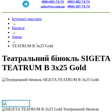
(096) 601-74-74
(093) 482-74-74
sales@oz.com.ua
(066) 187-74-74
Інтернет-магазин
→
Біноклі
→
Sigeta
→
TEATRUM B 3x25 Gold
Театральний бінокль SIGETA
TEATRUM B 3x25 Gold