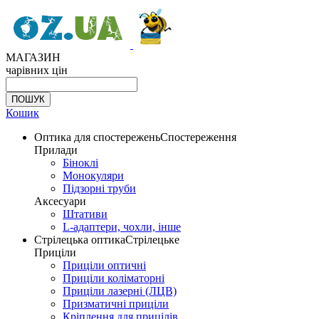
МАГАЗИН
чарівних цін
Кошик
Оптика для спостережень
Спостереження
Прилади
Біноклі
Монокуляри
Підзорні труби
Аксесуари
Штативи
L-адаптери, чохли, інше
Стрілецька оптика
Стрілецьке
Приціли
Приціли оптичні
Приціли коліматорні
Приціли лазерні (ЛЦВ)
Призматичні приціли
Кріплення для прицілів