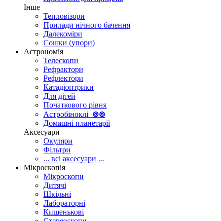
Інше
Тепловізори
Прилади нічного бачення
Далекоміри
Сошки (упори)
Астрономія
Телескопи
Рефрактори
Рефлектори
Катадіоптрики
Для дітей
Початкового рівня
Астробіноклі
⊚
⊚
Домашні планетарії
Аксесуари
Окуляри
Фільтри
... всі аксесуари ...
Мікроскопія
Мікроскопи
Дитячі
Шкільні
Лабораторні
Кишенькові
Стереоскопи