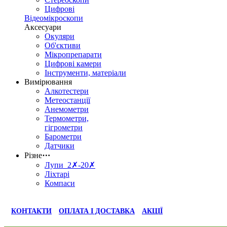
Цифрові
Відеомікроскопи
Аксесуари
Окуляри
Об'єктиви
Мікропрепарати
Цифрові камери
Інструменти, матеріали
Вимірювання
Алкотестери
Метеостанції
Анемометри
Термометри,
гігрометри
Барометри
Датчики
Різне
⋯
Лупи 2✗-20✗
Ліхтарі
Компаси
КОНТАКТИ
ОПЛАТА І ДОСТАВКА
АКЦІЇ