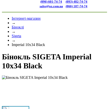
(096) 601-74-74
(093) 482-74-74
sales@oz.com.ua
(066) 187-74-74
Інтернет-магазин
→
Біноклі
→
Sigeta
→
Imperial 10x34 Black
Бінокль SIGETA Imperial
10x34 Black