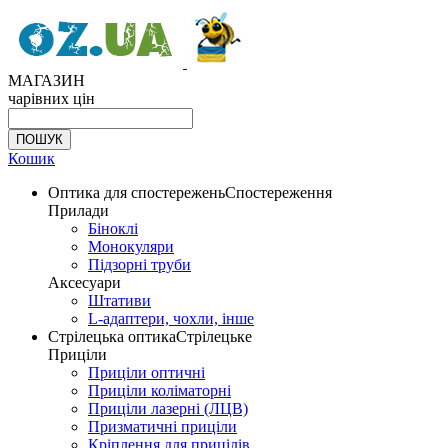
МАГАЗИН
чарівних цін
Кошик
Оптика для спостережень
Спостереження
Прилади
Біноклі
Монокуляри
Підзорні труби
Аксесуари
Штативи
L-адаптери, чохли, інше
Стрілецька оптика
Стрілецьке
Приціли
Приціли оптичні
Приціли коліматорні
Приціли лазерні (ЛЦВ)
Призматичні приціли
Кріплення для прицілів