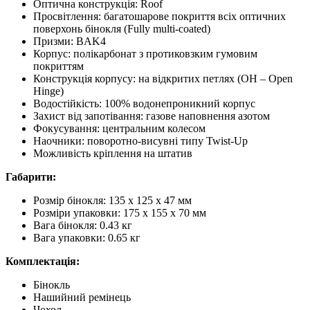
Оптична конструкція: Roof
Просвітлення: багатошарове покриття всіх оптичних
поверхонь бінокля (Fully multi-coated)
Призми: BAK4
Корпус: полікарбонат з протиковзким гумовим
покриттям
Конструкція корпусу: на відкритих петлях (OH – Open
Hinge)
Водостійкість: 100% водонепроникний корпус
Захист від запотівання: газове наповнення азотом
Фокусування: центральним колесом
Наочники: поворотно-висувні типу Twist-Up
Можливість кріплення на штатив
Габарити:
Розмір бінокля: 135 х 125 х 47 мм
Розміри упаковки: 175 x 155 x 70 мм
Вага бінокля: 0.43 кг
Вага упаковки: 0.65 кг
Комплектація:
Бінокль
Нашийний ремінець
Чохол