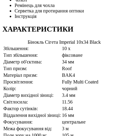
Ремінець для чохла
Серветка для протирання оптики
Інструкція
ХАРАКТЕРИСТИКИ
Бінокль Сігета Imperial 10x34 Black
Збільшення:
10 x
Тип збільшення:
фіксоване
Діаметр об'єктива:
34 мм
Тип призм:
Roof
Матеріал призм:
BAK4
Просвітлення:
Fully Multi Coated
Колір:
чорний
Діаметр вихідної зіниці:
3.4 мм
Світлосила:
11.56
Фактор сутінків:
18.44
Віддалення вихідної зіниці:
16 мм
Фокусування:
центральне
Межа фокусування від:
3 м
Поле зору на 1000 м:
105 м