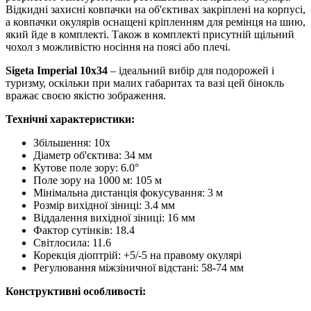
Відкидні захисні ковпачки на об'єктивах закріплені на корпусі,
а ковпачки окулярів оснащені кріпленням для ремінця на шию,
який йде в комплекті. Також в комплекті присутній щільний
чохол з можливістю носіння на поясі або плечі.
Sigeta Imperial 10x34
– ідеальний вибір для подорожей і
туризму, оскільки при малих габаритах та вазі цей бінокль
вражає своєю якістю зображення.
Технічні характеристики:
Збільшення: 10x
Діаметр об'єктива: 34 мм
Кутове поле зору: 6.0°
Поле зору на 1000 м: 105 м
Мінімальна дистанція фокусування: 3 м
Розмір вихідної зіниці: 3.4 мм
Віддалення вихідної зіниці: 16 мм
Фактор сутінків: 18.4
Світлосила: 11.6
Корекція діоптрій: +5/-5 на правому окулярі
Регулювання міжзіничної відстані: 58-74 мм
Конструктивні особливості: