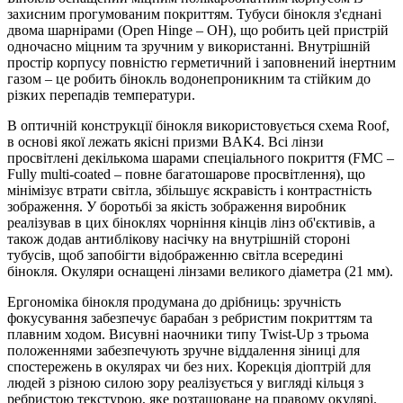
захисним прогумованим покриттям. Тубуси бінокля з'єднані
двома шарнірами (Open Hinge – OH), що робить цей пристрій
одночасно міцним та зручним у використанні. Внутрішній
простір корпусу повністю герметичний і заповнений інертним
газом – це робить бінокль водонепроникним та стійким до
різких перепадів температури.
В оптичній конструкції бінокля використовується схема Roof,
в основі якої лежать якісні призми BAK4. Всі лінзи
просвітлені декількома шарами спеціального покриття (FMC –
Fully multi-coated – повне багатошарове просвітлення), що
мінімізує втрати світла, збільшує яскравість і контрастність
зображення. У боротьбі за якість зображення виробник
реалізував в цих біноклях чорніння кінців лінз об'єктивів, а
також додав антиблікову насічку на внутрішній стороні
тубусів, щоб запобігти відображенню світла всередині
бінокля. Окуляри оснащені лінзами великого діаметра (21 мм).
Ергономіка бінокля продумана до дрібниць: зручність
фокусування забезпечує барабан з ребристим покриттям та
плавним ходом. Висувні наочники типу Twist-Up з трьома
положеннями забезпечують зручне віддалення зіниці для
спостережень в окулярах чи без них. Корекція діоптрій для
людей з різною силою зору реалізується у вигляді кільця з
ребристою текстурою, яке розташоване на правому окулярі.