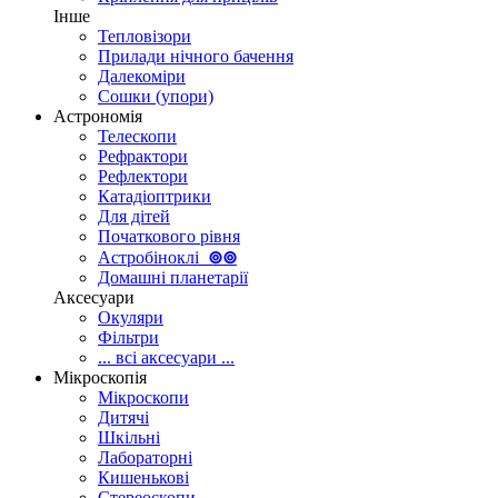
Інше
Тепловізори
Прилади нічного бачення
Далекоміри
Сошки (упори)
Астрономія
Телескопи
Рефрактори
Рефлектори
Катадіоптрики
Для дітей
Початкового рівня
Астробіноклі
⊚
⊚
Домашні планетарії
Аксесуари
Окуляри
Фільтри
... всі аксесуари ...
Мікроскопія
Мікроскопи
Дитячі
Шкільні
Лабораторні
Кишенькові
Стереоскопи