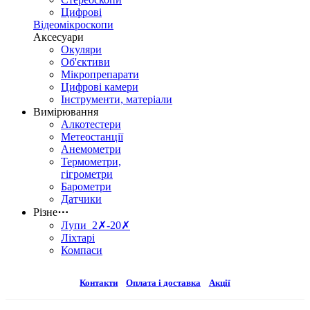
Цифрові
Відеомікроскопи
Аксесуари
Окуляри
Об'єктиви
Мікропрепарати
Цифрові камери
Інструменти, матеріали
Вимірювання
Алкотестери
Метеостанції
Анемометри
Термометри,
гігрометри
Барометри
Датчики
Різне
⋯
Лупи 2✗-20✗
Ліхтарі
Компаси
Контакти
Оплата і доставка
Акції