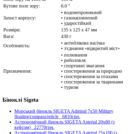
Кутове поле зору:
6.0 °
• водонепроникний
Захист корпусу:
• газонаповнений
• ударостійкий
Розміри:
135 x 125 x 47 мм
Вага:
430 г
• антиблікова насічка
Особливість:
• з'єднання «відкритий міст»
• полювання
• риболовля
• спортивні змагання
Призначення:
• спостереження за природою
• спостереження за птахами
• спостереження за тваринами
• туризм
Біноклі Sigeta
Морський бінокль SIGETA Admiral 7x50 Military
floating/compass/reticle
6810грн.
Астрономічний бінокль SIGETA Asterial 20x80 (з
кейсом)
22770грн.
Астрономічний бінокль SIGETA Asterial 25x100 (з