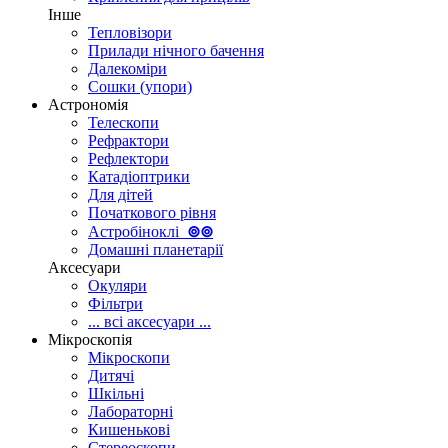
Інше
Тепловізори
Прилади нічного бачення
Далекоміри
Сошки (упори)
Астрономія
Телескопи
Рефрактори
Рефлектори
Катадіоптрики
Для дітей
Початкового рівня
Астробіноклі
⊚
⊚
Домашні планетарії
Аксесуари
Окуляри
Фільтри
... всі аксесуари ...
Мікроскопія
Мікроскопи
Дитячі
Шкільні
Лабораторні
Кишенькові
Стереоскопи