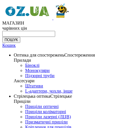
МАГАЗИН
чарівних цін
Кошик
Оптика для спостережень
Спостереження
Прилади
Біноклі
Монокуляри
Підзорні труби
Аксесуари
Штативи
L-адаптери, чохли, інше
Стрілецька оптика
Стрілецьке
Приціли
Приціли оптичні
Приціли коліматорні
Приціли лазерні (ЛЦВ)
Призматичні приціли
Кріплення для прицілів