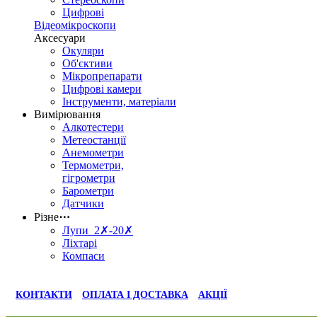
Цифрові
Відеомікроскопи
Аксесуари
Окуляри
Об'єктиви
Мікропрепарати
Цифрові камери
Інструменти, матеріали
Вимірювання
Алкотестери
Метеостанції
Анемометри
Термометри,
гігрометри
Барометри
Датчики
Різне
⋯
Лупи 2✗-20✗
Ліхтарі
Компаси
КОНТАКТИ
ОПЛАТА І ДОСТАВКА
АКЦІЇ