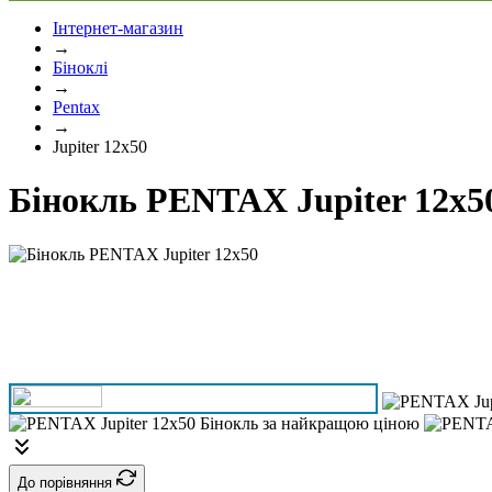
Інтернет-магазин
→
Біноклі
→
Pentax
→
Jupiter 12x50
Бінокль PENTAX Jupiter 12x5
До порівняння