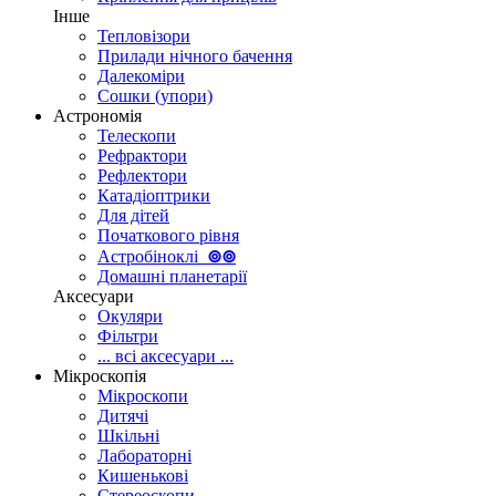
Інше
Тепловізори
Прилади нічного бачення
Далекоміри
Сошки (упори)
Астрономія
Телескопи
Рефрактори
Рефлектори
Катадіоптрики
Для дітей
Початкового рівня
Астробіноклі
⊚
⊚
Домашні планетарії
Аксесуари
Окуляри
Фільтри
... всі аксесуари ...
Мікроскопія
Мікроскопи
Дитячі
Шкільні
Лабораторні
Кишенькові
Стереоскопи