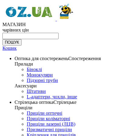
МАГАЗИН
чарівних цін
Кошик
Оптика для спостережень
Спостереження
Прилади
Біноклі
Монокуляри
Підзорні труби
Аксесуари
Штативи
L-адаптери, чохли, інше
Стрілецька оптика
Стрілецьке
Приціли
Приціли оптичні
Приціли коліматорні
Приціли лазерні (ЛЦВ)
Призматичні приціли
Кріплення для прицілів