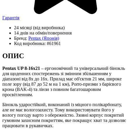
Гарантія
24 місяці
(від виробника)
14 днів
на обмін/повернення
Бренд:
Pentax
(Японія)
Код виробника:
#61961
ОПИС
Pentax UP 8-16x21
– ергономічний та універсальний бінокль
для щоденних спостережень зі змінним збільшенням у
діапазоні від 8х до 16х. Прилад має об'єктив 21 мм, широке
поле зору (від 87 до 52 м на 1 км), Porro-призми з барієвого
крона (BAK-4) та лінзи з повним багатошаровим
просвітленням.
Бінокль ударостійкий, виконаний із міцного полікарбонату,
але не має вологозахисту. Тому використовувати його у
вологу погоду варто з обережністю. Ззовні корпус покритий
гумовим захисним покриттям, яке покращує хват та дозволяє
працювати в рукавичках.