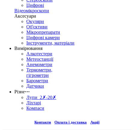
Цифрові
Відеомікроскопи
Аксесуари
Окуляри
Об'єктиви
Мікропрепарати
Цифрові камери
Інструменти, матеріали
Вимірювання
Алкотестери
Метеостанції
Анемометри
Термометри,
гігрометри
Барометри
Датчики
Різне
⋯
Лупи 2✗-20✗
Ліхтарі
Компаси
Контакти
Оплата і доставка
Акції