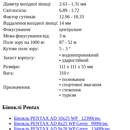
Діаметр вихідної зіниці:
2.63 - 1.31 мм
Світлосила:
6.89 - 1.72
Фактор сутінків:
12.96 - 18.33
Віддалення вихідної зіниці:
14 мм
Фокусування:
центральне
Межа фокусування від:
3 м
Поле зору на 1000 м:
87 - 52 м
Кутове поле зору:
5 - 3 °
• водонепроникний
Захист корпусу:
• ударостійкий
Розміри:
111 x 111 x 55 мм
Вага:
310 г
• полювання
• спортивні змагання
Призначення:
• стеження
• туризм
Біноклі Pentax
Бінокль PENTAX AD 10x25 WP
12399грн.
Бінокль PENTAX AD 8x25 WP Green
9999грн.
Бінокль PENTAX AD 9x28 WP Green
13499грн.