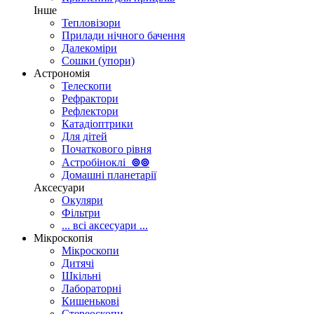
Інше
Тепловізори
Прилади нічного бачення
Далекоміри
Сошки (упори)
Астрономія
Телескопи
Рефрактори
Рефлектори
Катадіоптрики
Для дітей
Початкового рівня
Астробіноклі
⊚
⊚
Домашні планетарії
Аксесуари
Окуляри
Фільтри
... всі аксесуари ...
Мікроскопія
Мікроскопи
Дитячі
Шкільні
Лабораторні
Кишенькові
Стереоскопи