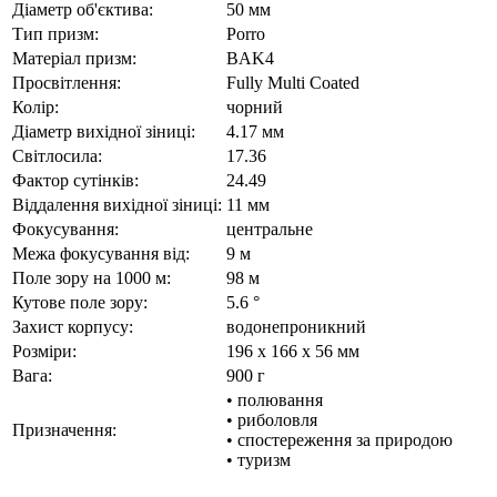
Діаметр об'єктива:
50 мм
Тип призм:
Porro
Матеріал призм:
BAK4
Просвітлення:
Fully Multi Coated
Колір:
чорний
Діаметр вихідної зіниці:
4.17 мм
Світлосила:
17.36
Фактор сутінків:
24.49
Віддалення вихідної зіниці:
11 мм
Фокусування:
центральне
Межа фокусування від:
9 м
Поле зору на 1000 м:
98 м
Кутове поле зору:
5.6 °
Захист корпусу:
водонепроникний
Розміри:
196 x 166 x 56 мм
Вага:
900 г
• полювання
• риболовля
Призначення:
• спостереження за природою
• туризм