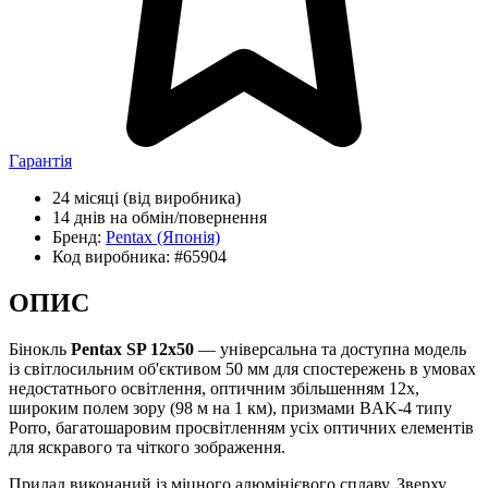
Гарантія
24 місяці
(від виробника)
14 днів
на обмін/повернення
Бренд:
Pentax
(Японія)
Код виробника:
#65904
ОПИС
Бінокль
Pentax SP 12x50
— універсальна та доступна модель
із світлосильним об'єктивом 50 мм для спостережень в умовах
недостатнього освітлення, оптичним збільшенням 12х,
широким полем зору (98 м на 1 км), призмами BAK-4 типу
Porro, багатошаровим просвітленням усіх оптичних елементів
для яскравого та чіткого зображення.
Прилад виконаний із міцного алюмінієвого сплаву. Зверху