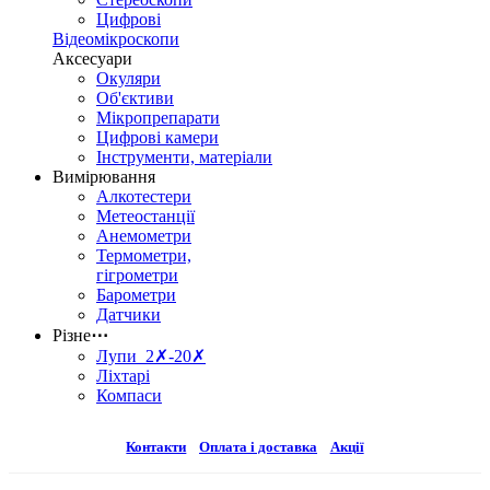
Цифрові
Відеомікроскопи
Аксесуари
Окуляри
Об'єктиви
Мікропрепарати
Цифрові камери
Інструменти, матеріали
Вимірювання
Алкотестери
Метеостанції
Анемометри
Термометри,
гігрометри
Барометри
Датчики
Різне
⋯
Лупи 2✗-20✗
Ліхтарі
Компаси
Контакти
Оплата і доставка
Акції