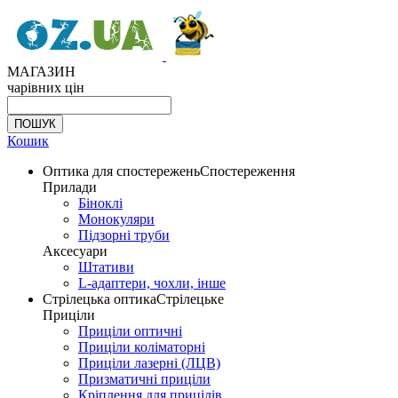
МАГАЗИН
чарівних цін
Кошик
Оптика для спостережень
Спостереження
Прилади
Біноклі
Монокуляри
Підзорні труби
Аксесуари
Штативи
L-адаптери, чохли, інше
Стрілецька оптика
Стрілецьке
Приціли
Приціли оптичні
Приціли коліматорні
Приціли лазерні (ЛЦВ)
Призматичні приціли
Кріплення для прицілів