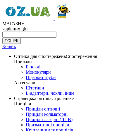
МАГАЗИН
чарівних цін
Кошик
Оптика для спостережень
Спостереження
Прилади
Біноклі
Монокуляри
Підзорні труби
Аксесуари
Штативи
L-адаптери, чохли, інше
Стрілецька оптика
Стрілецьке
Приціли
Приціли оптичні
Приціли коліматорні
Приціли лазерні (ЛЦВ)
Призматичні приціли
Кріплення для прицілів