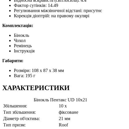
Відносна яскравість (світлосила): 4.4
Фактор сутінків: 14.49
Регулювання міжзіничної відстані: присутнє
Корекція діоптрій: на правому окулярі
Комплектація:
Бінокль
Чохол
Ремінець
Інструкція
Габарити:
Розміри: 108 x 87 x 38 мм
Вага: 195 г
ХАРАКТЕРИСТИКИ
Бінокль Пентакс UD 10x21
Збільшення:
10 x
Тип збільшення:
фіксоване
Діаметр об'єктива:
21 мм
Тип призм:
Roof