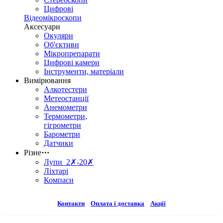
Цифрові
Відеомікроскопи
Аксесуари
Окуляри
Об'єктиви
Мікропрепарати
Цифрові камери
Інструменти, матеріали
Вимірювання
Алкотестери
Метеостанції
Анемометри
Термометри,
гігрометри
Барометри
Датчики
Різне
⋯
Лупи 2✗-20✗
Ліхтарі
Компаси
Контакти
Оплата і доставка
Акції