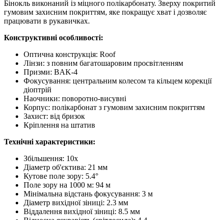
Бінокль виконаний із міцного полікарбонату. Зверху покритий
гумовим захисним покриттям, яке покращує хват і дозволяє
працювати в рукавичках.
Конструктивні особливості:
Оптична конструкція: Roof
Лінзи: з повним багатошаровим просвітленням
Призми: BAK-4
Фокусування: центральним колесом та кільцем корекції
діоптрій
Наочники: поворотно-висувні
Корпус: полікарбонат з гумовим захисним покриттям
Захист: від бризок
Кріплення на штатив
Технічні характеристики:
Збільшення: 10x
Діаметр об'єктива: 21 мм
Кутове поле зору: 5.4°
Поле зору на 1000 м: 94 м
Мінімальна відстань фокусування: 3 м
Діаметр вихідної зіниці: 2.3 мм
Віддалення вихідної зіниці: 8.5 мм