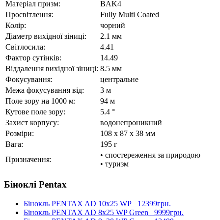
Матеріал призм:
BAK4
Просвітлення:
Fully Multi Coated
Колір:
чорний
Діаметр вихідної зіниці:
2.1 мм
Світлосила:
4.41
Фактор сутінків:
14.49
Віддалення вихідної зіниці:
8.5 мм
Фокусування:
центральне
Межа фокусування від:
3 м
Поле зору на 1000 м:
94 м
Кутове поле зору:
5.4 °
Захист корпусу:
водонепроникний
Розміри:
108 x 87 x 38 мм
Вага:
195 г
• спостереження за природою
Призначення:
• туризм
Біноклі Pentax
Бінокль PENTAX AD 10x25 WP
12399грн.
Бінокль PENTAX AD 8x25 WP Green
9999грн.