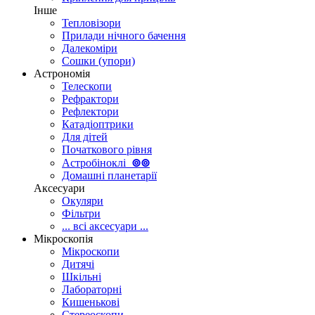
Інше
Тепловізори
Прилади нічного бачення
Далекоміри
Сошки (упори)
Астрономія
Телескопи
Рефрактори
Рефлектори
Катадіоптрики
Для дітей
Початкового рівня
Астробіноклі
⊚
⊚
Домашні планетарії
Аксесуари
Окуляри
Фільтри
... всі аксесуари ...
Мікроскопія
Мікроскопи
Дитячі
Шкільні
Лабораторні
Кишенькові
Стереоскопи