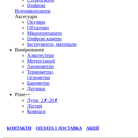
Цифрові
Відеомікроскопи
Аксесуари
Окуляри
Об'єктиви
Мікропрепарати
Цифрові камери
Інструменти, матеріали
Вимірювання
Алкотестери
Метеостанції
Анемометри
Термометри,
гігрометри
Барометри
Датчики
Різне
⋯
Лупи 2✗-20✗
Ліхтарі
Компаси
КОНТАКТИ
ОПЛАТА І ДОСТАВКА
АКЦІЇ