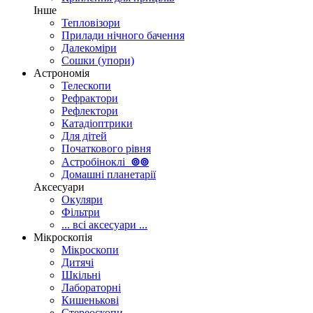
Інше
Тепловізори
Прилади нічного бачення
Далекоміри
Сошки (упори)
Астрономія
Телескопи
Рефрактори
Рефлектори
Катадіоптрики
Для дітей
Початкового рівня
Астробіноклі
⊚
⊚
Домашні планетарії
Аксесуари
Окуляри
Фільтри
... всі аксесуари ...
Мікроскопія
Мікроскопи
Дитячі
Шкільні
Лабораторні
Кишенькові
Стереоскопи