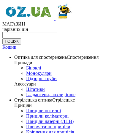
МАГАЗИН
чарівних цін
Кошик
Оптика для спостережень
Спостереження
Прилади
Біноклі
Монокуляри
Підзорні труби
Аксесуари
Штативи
L-адаптери, чохли, інше
Стрілецька оптика
Стрілецьке
Приціли
Приціли оптичні
Приціли коліматорні
Приціли лазерні (ЛЦВ)
Призматичні приціли
Кріплення для прицілів