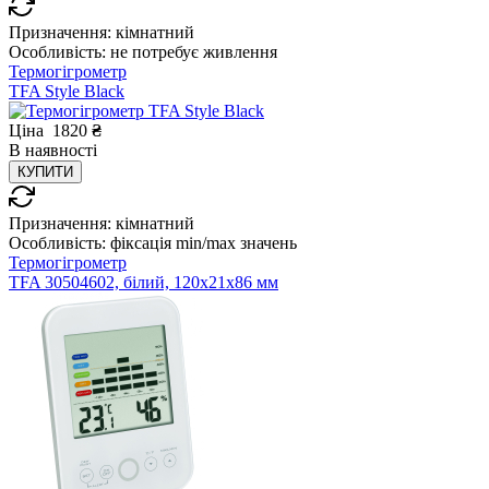
Призначення:
кімнатний
Особливість:
не потребує живлення
Термогігрометр
TFA Style Black
Ціна
1820
₴
В
наявності
КУПИТИ
Призначення:
кімнатний
Особливість:
фіксація min/max значень
Термогігрометр
TFA 30504602, білий, 120x21x86 мм