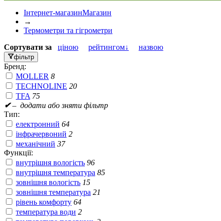
Інтернет-магазин
Магазин
→
Термометри та гігрометри
Сортувати
за
ціною
рейтингом↓
назвою
фільтр
Бренд:
MOLLER
8
TECHNOLINE
20
TFA
75
✔
– додати або зняти фільтр
Тип:
електронний
64
інфрачервоний
2
механічний
37
Функції:
внутрішня вологість
96
внутрішня температура
85
зовнішня вологість
15
зовнішня температура
21
рівень комфорту
64
температура води
2