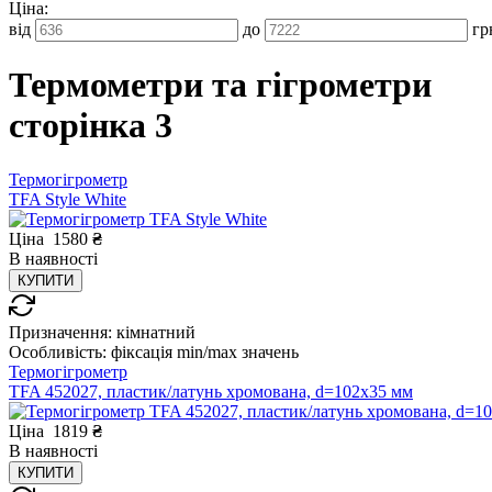
Ціна:
від
до
гр
Термометри та гігрометри
сторінка 3
Термогігрометр
TFA Style White
Ціна
1580
₴
В
наявності
КУПИТИ
Призначення:
кімнатний
Особливість:
фіксація min/max значень
Термогігрометр
TFA 452027, пластик/латунь хромована, d=102х35 мм
Ціна
1819
₴
В
наявності
КУПИТИ