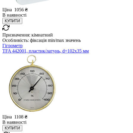
Ціна
1056
₴
В
наявності
КУПИТИ
Призначення:
кімнатний
Особливість:
фіксація min/max значень
Гігрометр
TFA 442001, пластик/латунь, d=102х35 мм
Ціна
1108
₴
В
наявності
КУПИТИ