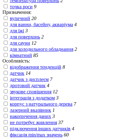
температура поверхонь
2
точка роси
9
Призначення:
вуличний
20
для ванни, басейну, акваріума
4
для їжі
3
для поверхонь
2
для сауни
12
для холодильного обладнання
2
кімнатний
85
Особливість:
відображення тенденцій
8
датчик
14
датчик з дисплеєм
7
дротовий датчик
4
звукове сповіщення
12
інтеграція з додатком
3
корпус з натурального дерева
7
лазерний вказівник
1
накопичення даних
3
не потребує живлення
37
підключення інших датчиків
4
фіксація min/max значень
60