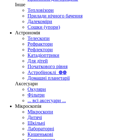
Інше
Тепловізори
Прилади нічного бачення
Далекоміри
Сошки (упори)
Астрономія
Телескопи
Рефрактори
Рефлектори
Катадіоптрики
Для дітей
Початкового рівня
Астробіноклі
⊚
⊚
Домашні планетарії
Аксесуари
Окуляри
Фільтри
... всі аксесуари ...
Мікроскопія
Мікроскопи
Дитячі
Шкільні
Лабораторні
Кишенькові
Стереоскопи