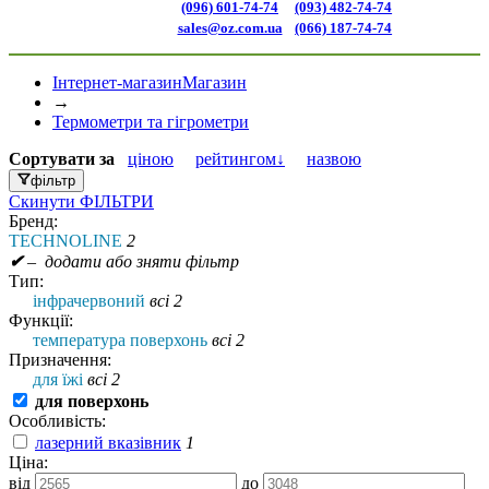
(096) 601-74-74
(093) 482-74-74
sales@oz.com.ua
(066) 187-74-74
Інтернет-магазин
Магазин
→
Термометри та гігрометри
Сортувати
за
ціною
рейтингом↓
назвою
фільтр
Скинути
ФІЛЬТРИ
Бренд:
TECHNOLINE
2
✔
– додати або зняти фільтр
Тип:
інфрачервоний
всі 2
Функції:
температура поверхонь
всі 2
Призначення:
для їжі
всі 2
для поверхонь
Особливість:
лазерний вказівник
1
Ціна:
від
до