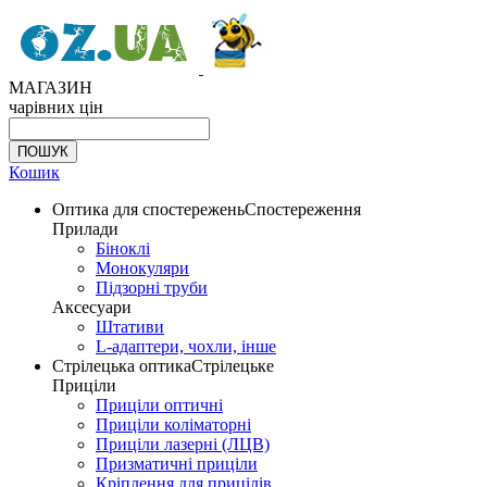
МАГАЗИН
чарівних цін
Кошик
Оптика для спостережень
Спостереження
Прилади
Біноклі
Монокуляри
Підзорні труби
Аксесуари
Штативи
L-адаптери, чохли, інше
Стрілецька оптика
Стрілецьке
Приціли
Приціли оптичні
Приціли коліматорні
Приціли лазерні (ЛЦВ)
Призматичні приціли
Кріплення для прицілів