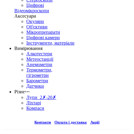
Цифрові
Відеомікроскопи
Аксесуари
Окуляри
Об'єктиви
Мікропрепарати
Цифрові камери
Інструменти, матеріали
Вимірювання
Алкотестери
Метеостанції
Анемометри
Термометри,
гігрометри
Барометри
Датчики
Різне
⋯
Лупи 2✗-20✗
Ліхтарі
Компаси
Контакти
Оплата і доставка
Акції