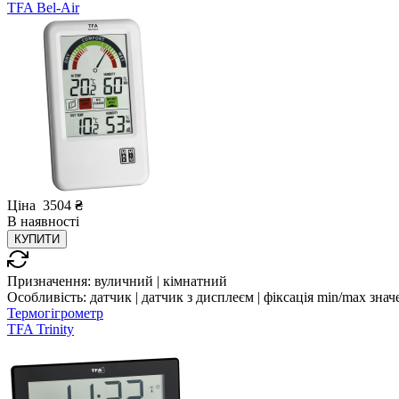
TFA Bel-Air
Ціна
3504
₴
В
наявності
КУПИТИ
Призначення:
вуличний | кімнатний
Особливість:
датчик | датчик з дисплеєм | фіксація min/max знач
Термогігрометр
TFA Trinity