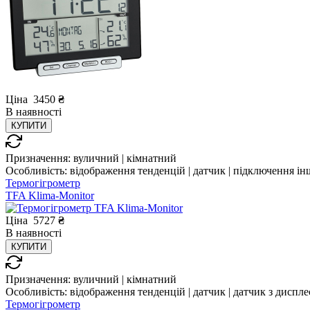
Ціна
3450
₴
В
наявності
КУПИТИ
Призначення:
вуличний | кімнатний
Особливість:
відображення тенденцій | датчик | підключення інш
Термогігрометр
TFA Klima-Monitor
Ціна
5727
₴
В
наявності
КУПИТИ
Призначення:
вуличний | кімнатний
Особливість:
відображення тенденцій | датчик | датчик з диспле
Термогігрометр