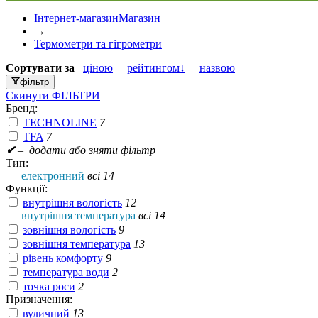
Інтернет-магазин
Магазин
→
Термометри та гігрометри
Сортувати
за
ціною
рейтингом↓
назвою
фільтр
Скинути
ФІЛЬТРИ
Бренд:
TECHNOLINE
7
TFA
7
✔
– додати або зняти фільтр
Тип:
електронний
всі 14
Функції:
внутрішня вологість
12
внутрішня температура
всі 14
зовнішня вологість
9
зовнішня температура
13
рівень комфорту
9
температура води
2
точка роси
2
Призначення:
вуличний
13