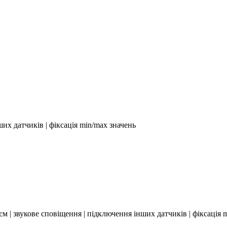
их датчиків | фіксація min/max значень
єм | звукове сповіщення | підключення інших датчиків | фіксація 