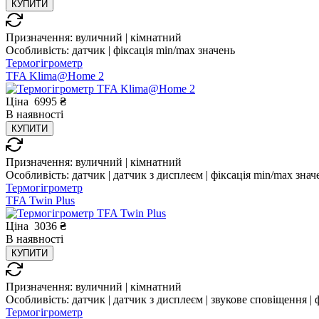
КУПИТИ
Призначення:
вуличний | кімнатний
Особливість:
датчик | фіксація min/max значень
Термогігрометр
TFA Klima@Home 2
Ціна
6995
₴
В
наявності
КУПИТИ
Призначення:
вуличний | кімнатний
Особливість:
датчик | датчик з дисплеєм | фіксація min/max знач
Термогігрометр
TFA Twin Plus
Ціна
3036
₴
В
наявності
КУПИТИ
Призначення:
вуличний | кімнатний
Особливість:
датчик | датчик з дисплеєм | звукове сповіщення | 
Термогігрометр