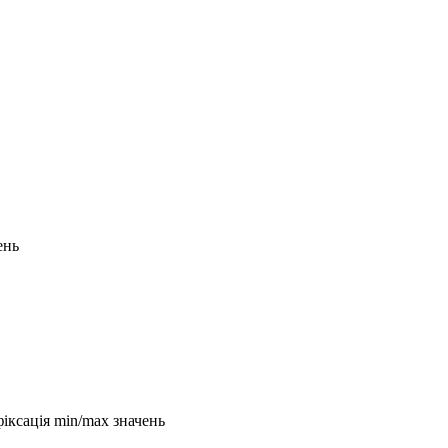
ень
фіксація min/max значень