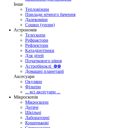
Інше
Тепловізори
Прилади нічного бачення
Далекоміри
Сошки (упори)
Астрономія
Телескопи
Рефрактори
Рефлектори
Катадіоптрики
Для дітей
Початкового рівня
Астробіноклі
⊚
⊚
Домашні планетарії
Аксесуари
Окуляри
Фільтри
... всі аксесуари ...
Мікроскопія
Мікроскопи
Дитячі
Шкільні
Лабораторні
Кишенькові
Стереоскопи