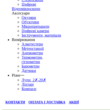
Цифрові
Відеомікроскопи
Аксесуари
Окуляри
Об'єктиви
Мікропрепарати
Цифрові камери
Інструменти, матеріали
Вимірювання
Алкотестери
Метеостанції
Анемометри
Термометри,
гігрометри
Барометри
Датчики
Різне
⋯
Лупи 2✗-20✗
Ліхтарі
Компаси
КОНТАКТИ
ОПЛАТА І ДОСТАВКА
АКЦІЇ