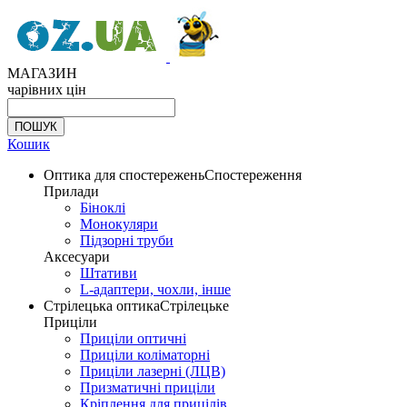
МАГАЗИН
чарівних цін
Кошик
Оптика для спостережень
Спостереження
Прилади
Біноклі
Монокуляри
Підзорні труби
Аксесуари
Штативи
L-адаптери, чохли, інше
Стрілецька оптика
Стрілецьке
Приціли
Приціли оптичні
Приціли коліматорні
Приціли лазерні (ЛЦВ)
Призматичні приціли
Кріплення для прицілів