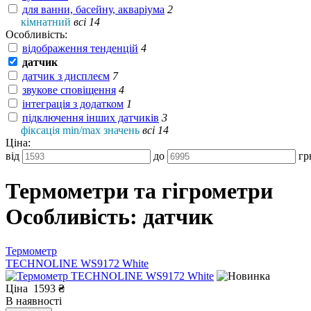
для ванни, басейну, акваріума
2
кімнатний
всі 14
Особливість:
відображення тенденцій
4
датчик
датчик з дисплеєм
7
звукове сповіщення
4
інтеграція з додатком
1
підключення інших датчиків
3
фіксація min/max значень
всі 14
Ціна:
від
до
гр
Термометри та гігрометри
Особливість: датчик
Термометр
TECHNOLINE WS9172 White
Ціна
1593
₴
В
наявності