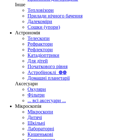
Інше
Тепловізори
Прилади нічного бачення
Далекоміри
Сошки (упори)
Астрономія
Телескопи
Рефрактори
Рефлектори
Катадіоптрики
Для дітей
Початкового рівня
Астробіноклі
⊚
⊚
Домашні планетарії
Аксесуари
Окуляри
Фільтри
... всі аксесуари ...
Мікроскопія
Мікроскопи
Дитячі
Шкільні
Лабораторні
Кишенькові
Стереоскопи