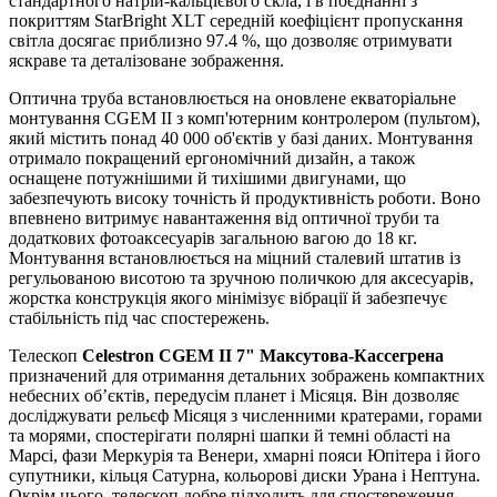
стандартного натрій-кальцієвого скла, і в поєднанні з
покриттям StarBright XLT середній коефіцієнт пропускання
світла досягає приблизно 97.4 %, що дозволяє отримувати
яскраве та деталізоване зображення.
Оптична труба встановлюється на оновлене екваторіальне
монтування CGEM II з комп'ютерним контролером (пультом),
який містить понад 40 000 об'єктів у базі даних. Монтування
отримало покращений ергономічний дизайн, а також
оснащене потужнішими й тихішими двигунами, що
забезпечують високу точність й продуктивність роботи. Воно
впевнено витримує навантаження від оптичної труби та
додаткових фотоаксесуарів загальною вагою до 18 кг.
Монтування встановлюється на міцний сталевий штатив із
регульованою висотою та зручною поличкою для аксесуарів,
жорстка конструкція якого мінімізує вібрації й забезпечує
стабільність під час спостережень.
Телескоп
Celestron CGEM II 7" Максутова-Кассегрена
призначений для отримання детальних зображень компактних
небесних об’єктів, передусім планет і Місяця. Він дозволяє
досліджувати рельєф Місяця з численними кратерами, горами
та морями, спостерігати полярні шапки й темні області на
Марсі, фази Меркурія та Венери, хмарні пояси Юпітера і його
супутники, кільця Сатурна, кольорові диски Урана і Нептуна.
Окрім цього, телескоп добре підходить для спостереження