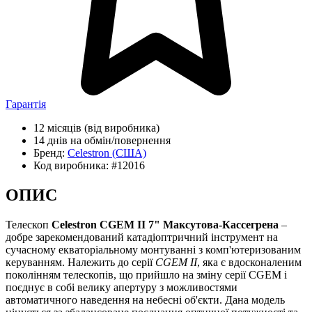
Гарантія
12 місяців
(від виробника)
14 днів
на обмін/повернення
Бренд:
Celestron
(США)
Код виробника:
#12016
ОПИС
Телескоп
Celestron CGEM II 7" Максутова-Кассегрена
–
добре зарекомендований катадіоптричний інструмент на
сучасному екваторіальному монтуванні з комп'ютеризованим
керуванням. Належить до серії
CGEM II
, яка є вдосконаленим
поколінням телескопів, що прийшло на зміну серії CGEM і
поєднує в собі велику апертуру з можливостями
автоматичного наведення на небесні об'єкти. Дана модель