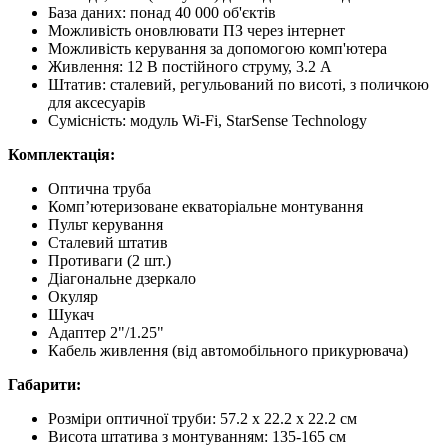
База даних: понад 40 000 об'єктів
Можливість оновлювати ПЗ через інтернет
Можливість керування за допомогою комп'ютера
Живлення: 12 В постійного струму, 3.2 А
Штатив: сталевий, регульований по висоті, з поличкою
для аксесуарів
Сумісність: модуль Wi-Fi, StarSense Technology
Комплектація:
Оптична труба
Комп’ютеризоване екваторіальне монтування
Пульт керування
Сталевий штатив
Противаги (2 шт.)
Діагональне дзеркало
Окуляр
Шукач
Адаптер 2"/1.25"
Кабель живлення (від автомобільного прикурювача)
Габарити:
Розміри оптичної труби: 57.2 х 22.2 х 22.2 см
Висота штатива з монтуванням: 135-165 см