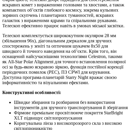
яскравих комет з вираженими головами та хвостами, а також
компактних об’єктів глибокого космосу, зокрема кульових
зоряних скупчень і планетарних туманностей, яскравих
галактик з вираженими ядрами та спіральними рукавами.
Телескоп ефективно працює навіть в умовах міської засвітки.
Телескоп комплектується ширококутним окуляром 28 мм
(збільшення 96х), діагональним дзеркалом для зручних
спостережень у зеніті та оптичним шукачем 8х50 для
швидкого й точного наведення на об’єкти. Крім того, він
оснащений найсучаснішими технологіями Celestron, такими
як All-Star Polar Alignment для точного встановлення полярної
осі за будь-якою яскравою зіркою, функція постійної корекції
періодичних помилок (PEC), ПЗ CPWI для керування.
Доступна програма-планетарій Starry Night вражає своєю
інформативністю та візуальними ефектами.
Конструктивні особливості:
Швидке збирання та розбирання без використання
інструментів для зручного транспортування й зберігання
Фірмове преміальне просвітлююче покриття StarBright
XLT підвищує світлопропускання
Коригувальна лінза з високопрозорого скла з високою
світлопроникністю