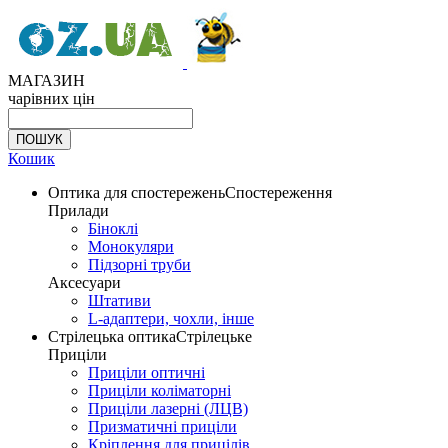
МАГАЗИН
чарівних цін
Кошик
Оптика для спостережень
Спостереження
Прилади
Біноклі
Монокуляри
Підзорні труби
Аксесуари
Штативи
L-адаптери, чохли, інше
Стрілецька оптика
Стрілецьке
Приціли
Приціли оптичні
Приціли коліматорні
Приціли лазерні (ЛЦВ)
Призматичні приціли
Кріплення для прицілів