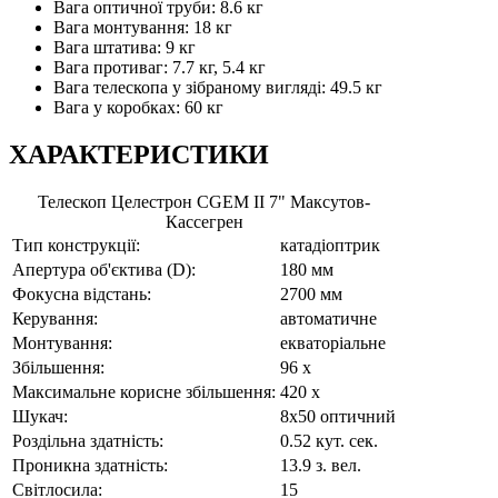
Вага оптичної труби: 8.6 кг
Вага монтування: 18 кг
Вага штатива: 9 кг
Вага противаг: 7.7 кг, 5.4 кг
Вага телескопа у зібраному вигляді: 49.5 кг
Вага у коробках: 60 кг
ХАРАКТЕРИСТИКИ
Телескоп Целестрон CGEM II 7" Максутов-
Кассегрен
Тип конструкції:
катадіоптрик
Апертура об'єктива (D):
180 мм
Фокусна відстань:
2700 мм
Керування:
автоматичне
Монтування:
екваторіальне
Збільшення:
96 x
Максимальне корисне збільшення:
420 x
Шукач:
8x50 оптичний
Роздільна здатність:
0.52 кут. сек.
Проникна здатність:
13.9 з. вел.
Світлосила:
15