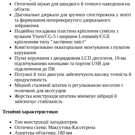
Оптичний шукач для швидкого й точного наведення на
об'єкти
Діагональне дзеркало для зручних спостережень у зеніті
та формування неперевернутого дзеркального
зображення
Подвійна посадкова пластина кріплення сумісна з
вузьким Vixen/CG-5 і ширшим Losmandy/CGE
кріпленням типу "ластівчин хвіст"
Комп'ютеризоване екваторіальне монтування з пультом
керування
Пульт керування з дворядковим LCD дисплеєм, 19-ма
підсвічуваними кнопками та портом USB для
підключення до ПК
Потужні й тихі двигуни забезпечують високу точність й
продуктивність
Міцний сталевий штатив із регульованою висотою і
поличкою для аксесуарів
Жорстка конструкція штатива мінімізує вібрації й
забезпечує стабільність
Технічні характеристики:
Тип конструкції: катадіоптрик
Оптична схема: Максутова-Кассегрена
Апертура об'єктива: 180 мм