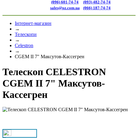
(096) 601-74-74
(093) 482-74-74
sales@oz.com.ua
(066) 187-74-74
Інтернет-магазин
→
Телескопи
→
Celestron
→
CGEM II 7" Максутов-Кассегрен
Телескоп CELESTRON
CGEM II 7" Максутов-
Кассегрен