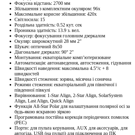
Фокусна відстань: 2700 мм
Збільшення з комплектним окуляром: 96x
Максимальне корисне збільшення: 420x
Світлосила: 15
Роздільна здатність: 0.52 кут. сек
Проникна здатність: 13.9 з. вел.
Фокусер: фокусування головним дзеркалом
Окуляр: ширококутний 28 мм 2"
Шукач: оптичний 8х50
Діагональне дзеркало: 90° 2"
Монтування: екваторіальне комп’ютеризоване
Автоматизація: автонаведення, автостеження, гідування
Швидкості наведення: максимальна 4.5°/с + 8
швидкостей
Швидкості стеження: зоряна, місячна і сонячна
Режими стеження: екваторіальний для північної і
південної півкулі
Вирівнювання: 1-Star Align, 2-Star Align, SolarSystem
Align, Last Align, Quick Align
Функція All-Star Polar для налаштування полярної осі за
будь-якою яскравою зіркою
Програмована постійна корекція періодичних помилок
(PEC)
Порти: для пульта керування, AUX для аксесуарів, для
автогіда, USB (на пульті) для підключення до ПК