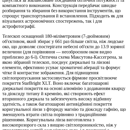
цінується за збалансоване поєднання оптичної потужності та
компактного виконання. Конструкція передбачає швидке
розбирання та збирання без використання інструментів, що
спрощує транспортування й встановлення. Підходить як для
візуальних астрономічних спостережень, так і для
астрофотографії.
Телескоп оснащений 180-міліметровим (7-дюймовим)
об'єктивом, який збирає у 661 раз більше світла, ніж людське
око, що дозволяє спостерігати небесні об'єкти до 13.9 зоряної
величини (для порівняння — неозброєним оком видно
приблизно до 6-ї). Оптична схема Максутова-Кассегрена, за
якою зібраний телескоп, поєднує дзеркальні та лінзові
елементи, ефективно усуває хроматичні аберації та формує
чітке й контрастне зображення. Для підвищення
світлопропускання застосовується фірмове просвітлююче
покриття StarBright XLT. Воно включає багатошарові
дзеркальні покриття на основі алюмінію з додаванням кварцу
та діоксиду титану й кремнію, які створюють ефект
вторинного дзеркала та забезпечують високу відбивну
здатність, а також багатошарові антивідбивні покриття
коригувальної лінзи з фториду магнію та діоксиду гафнію, що
зменшують втрати світла порівняно з традиційними
рішеннями. Коригувальна лінза виготовлена з
високопрозорого скла з вищою світлопроникністю, ніж у