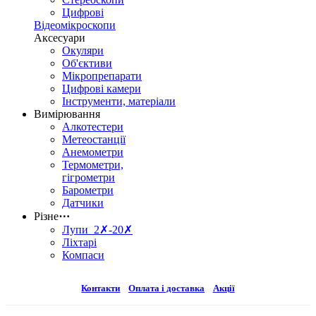
Цифрові
Відеомікроскопи
Аксесуари
Окуляри
Об'єктиви
Мікропрепарати
Цифрові камери
Інструменти, матеріали
Вимірювання
Алкотестери
Метеостанції
Анемометри
Термометри,
гігрометри
Барометри
Датчики
Різне
⋯
Лупи 2✗-20✗
Ліхтарі
Компаси
Контакти
Оплата і доставка
Акції