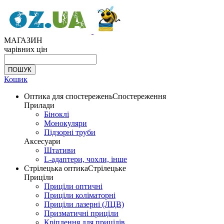
МАГАЗИН
чарівних цін
Кошик
Оптика для спостережень
Спостереження
Прилади
Біноклі
Монокуляри
Підзорні труби
Аксесуари
Штативи
L-адаптери, чохли, інше
Стрілецька оптика
Стрілецьке
Приціли
Приціли оптичні
Приціли коліматорні
Приціли лазерні (ЛЦВ)
Призматичні приціли
Кріплення для прицілів