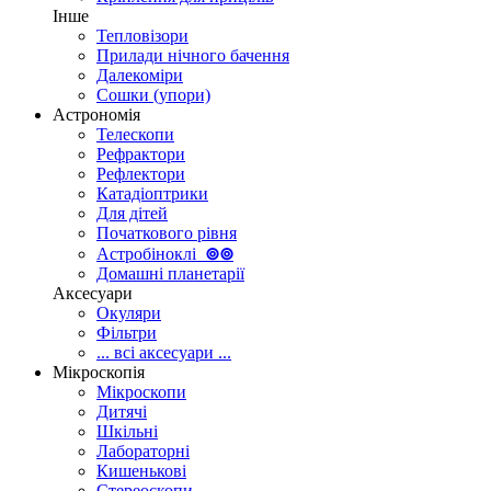
Інше
Тепловізори
Прилади нічного бачення
Далекоміри
Сошки (упори)
Астрономія
Телескопи
Рефрактори
Рефлектори
Катадіоптрики
Для дітей
Початкового рівня
Астробіноклі
⊚
⊚
Домашні планетарії
Аксесуари
Окуляри
Фільтри
... всі аксесуари ...
Мікроскопія
Мікроскопи
Дитячі
Шкільні
Лабораторні
Кишенькові
Стереоскопи