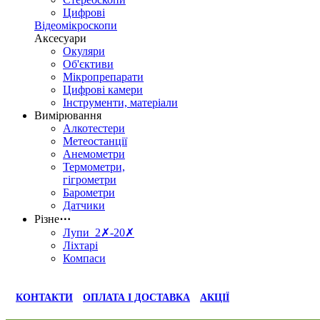
Цифрові
Відеомікроскопи
Аксесуари
Окуляри
Об'єктиви
Мікропрепарати
Цифрові камери
Інструменти, матеріали
Вимірювання
Алкотестери
Метеостанції
Анемометри
Термометри,
гігрометри
Барометри
Датчики
Різне
⋯
Лупи 2✗-20✗
Ліхтарі
Компаси
КОНТАКТИ
ОПЛАТА І ДОСТАВКА
АКЦІЇ