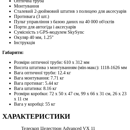
Оптична труба
Монтування
Сталевий 2-дюймовий штатив з полицею для аксесуарів
Противага (3 шт.)
Пульт управління з базою даних на 40 000 об'єктів
Порти для автогіда і аксесуарів
Сумісність з GPS-модулем SkySync
Окуляр 40 мм, 1.25"
Інструкція
Габарити:
Розміри оптичної труби: 610 x 312 мм
Висота штатива з монтуванням (мін-макс): 1118-1626 мм
Вага оптичної труби: 12.4 кг
Вага монтування: 7.71 кг
Вага противаг: 5.44 кг
Вага штатива: 8.16 кг
Розміри коробки: 72 х 50 х 47 см, 99 х 66 х 31 см, 26 х 23
х 11 см
Вага у коробці: 55 кг
ХАРАКТЕРИСТИКИ
Телескоп Целестрон Advanced VX 11