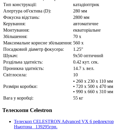
Тип конструкції:
катадіоптрик
Апертура об'єктива (D):
280 мм
Фокусна відстань:
2800 мм
Керування:
автоматичне
Монтування:
екваторіальне
Збільшення:
70 x
Максимальне корисне збільшення:
560 x
Посадковий діаметр фокусера:
1.25"
Шукач:
9x50 оптичний
Роздільна здатність:
0.42 кут. сек.
Проникна здатність:
14.7 з. вел.
Світлосила:
10
• 260 x 230 x 110 мм
Розміри коробки:
• 720 x 500 x 470 мм
• 990 x 660 x 310 мм
Вага у коробці:
55 кг
Телескопи Celestron
Телескоп CELESTRON Advanced VX 6 рефлектор
Ньютона
139295грн.