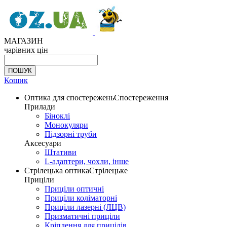
МАГАЗИН
чарівних цін
Кошик
Оптика для спостережень
Спостереження
Прилади
Біноклі
Монокуляри
Підзорні труби
Аксесуари
Штативи
L-адаптери, чохли, інше
Стрілецька оптика
Стрілецьке
Приціли
Приціли оптичні
Приціли коліматорні
Приціли лазерні (ЛЦВ)
Призматичні приціли
Кріплення для прицілів