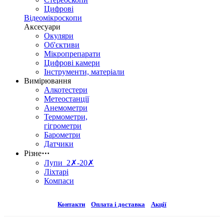
Цифрові
Відеомікроскопи
Аксесуари
Окуляри
Об'єктиви
Мікропрепарати
Цифрові камери
Інструменти, матеріали
Вимірювання
Алкотестери
Метеостанції
Анемометри
Термометри,
гігрометри
Барометри
Датчики
Різне
⋯
Лупи 2✗-20✗
Ліхтарі
Компаси
Контакти
Оплата і доставка
Акції