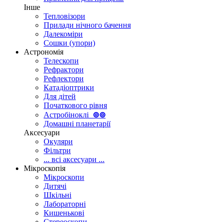
Інше
Тепловізори
Прилади нічного бачення
Далекоміри
Сошки (упори)
Астрономія
Телескопи
Рефрактори
Рефлектори
Катадіоптрики
Для дітей
Початкового рівня
Астробіноклі
⊚
⊚
Домашні планетарії
Аксесуари
Окуляри
Фільтри
... всі аксесуари ...
Мікроскопія
Мікроскопи
Дитячі
Шкільні
Лабораторні
Кишенькові
Стереоскопи