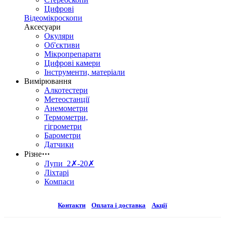
Цифрові
Відеомікроскопи
Аксесуари
Окуляри
Об'єктиви
Мікропрепарати
Цифрові камери
Інструменти, матеріали
Вимірювання
Алкотестери
Метеостанції
Анемометри
Термометри,
гігрометри
Барометри
Датчики
Різне
⋯
Лупи 2✗-20✗
Ліхтарі
Компаси
Контакти
Оплата і доставка
Акції