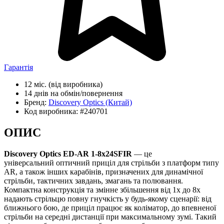
Гарантія
12 міс.
(від виробника)
14 днів
на обмін/повернення
Бренд:
Discovery Optics
(Китай)
Код виробника:
#240701
ОПИС
Discovery Optics ED-AR 1-8x24SFIR
— це
універсальний оптичний приціл для стрільби з платформ типу
AR, а також інших карабінів, призначених для динамічної
стрільби, тактичних завдань, змагань та полювання.
Компактна конструкція та змінне збільшення від 1x до 8x
надають стрільцю повну гнучкість у будь-якому сценарії: від
ближнього бою, де приціл працює як коліматор, до впевненої
стрільби на середні дистанції при максимальному зумі. Такий