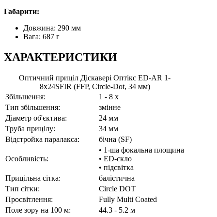
Габарити:
Довжина: 290 мм
Вага: 687 г
ХАРАКТЕРИСТИКИ
Оптичний приціл Діскавері Оптікс ED-AR 1-
8x24SFIR (FFP, Circle-Dot, 34 мм)
Збільшення:
1 - 8 x
Тип збільшення:
змінне
Діаметр об'єктива:
24 мм
Труба прицілу:
34 мм
Відстройка паралакса:
бічна (SF)
• 1-ша фокальна площина
Особливість:
• ED-скло
• підсвітка
Прицільна сітка:
балістична
Тип сітки:
Circle DOT
Просвітлення:
Fully Multi Coated
Поле зору на 100 м:
44.3 - 5.2 м