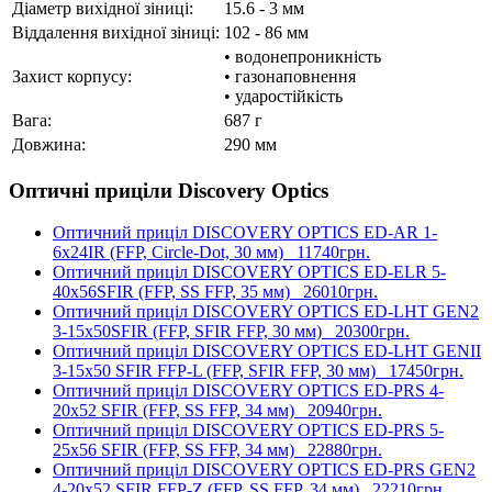
Діаметр вихідної зіниці:
15.6 - 3 мм
Віддалення вихідної зіниці:
102 - 86 мм
• водонепроникність
Захист корпусу:
• газонаповнення
• ударостійкість
Вага:
687 г
Довжина:
290 мм
Оптичні приціли Discovery Optics
Оптичний приціл DISCOVERY OPTICS ED-AR 1-
6x24IR (FFP, Circle-Dot, 30 мм)
11740грн.
Оптичний приціл DISCOVERY OPTICS ED-ELR 5-
40x56SFIR (FFP, SS FFP, 35 мм)
26010грн.
Оптичний приціл DISCOVERY OPTICS ED-LHT GEN2
3-15x50SFIR (FFP, SFIR FFP, 30 мм)
20300грн.
Оптичний приціл DISCOVERY OPTICS ED-LHT GENII
3-15x50 SFIR FFP-L (FFP, SFIR FFP, 30 мм)
17450грн.
Оптичний приціл DISCOVERY OPTICS ED-PRS 4-
20x52 SFIR (FFP, SS FFP, 34 мм)
20940грн.
Оптичний приціл DISCOVERY OPTICS ED-PRS 5-
25x56 SFIR (FFP, SS FFP, 34 мм)
22880грн.
Оптичний приціл DISCOVERY OPTICS ED-PRS GEN2
4-20x52 SFIR FFP-Z (FFP, SS FFP, 34 мм)
22210грн.