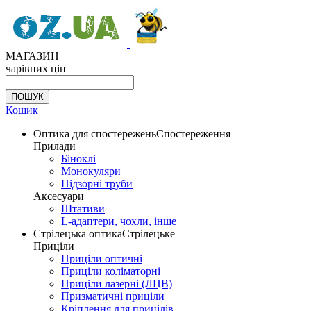
МАГАЗИН
чарівних цін
Кошик
Оптика для спостережень
Спостереження
Прилади
Біноклі
Монокуляри
Підзорні труби
Аксесуари
Штативи
L-адаптери, чохли, інше
Стрілецька оптика
Стрілецьке
Приціли
Приціли оптичні
Приціли коліматорні
Приціли лазерні (ЛЦВ)
Призматичні приціли
Кріплення для прицілів