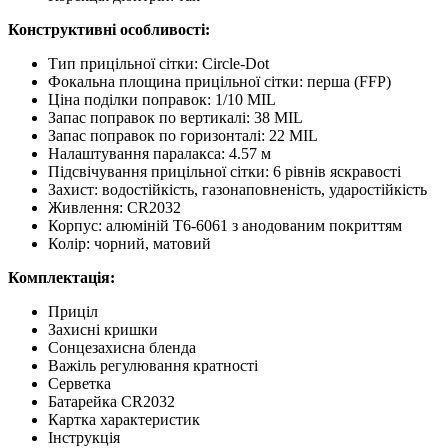
Конструктивні особливості:
Тип прицільної сітки: Circle-Dot
Фокальна площина прицільної сітки: перша (FFP)
Ціна поділки поправок: 1/10 MIL
Запас поправок по вертикалі: 38 MIL
Запас поправок по горизонталі: 22 MIL
Налаштування паралакса: 4.57 м
Підсвічування прицільної сітки: 6 рівнів яскравості
Захист: водостійкість, газонаповненість, ударостійкість
Живлення: CR2032
Корпус: алюміній Т6-6061 з анодованим покриттям
Колір: чорний, матовий
Комплектація:
Приціл
Захисні кришки
Сонцезахисна бленда
Важіль регулювання кратності
Серветка
Батарейка CR2032
Картка характеристик
Інструкція