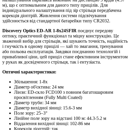
м), що є оптимальним для даного типу прицілів. Для
індивідуального налаштування під зір стрільця передбачена
корекція діоптрій. Живлення системи підсвічування
здійснюється від стандартної батарейки типу CR2032.
Discovery Optics ED-AR 1-8x24SFIR
поєднує передову
оптику, практичний функціонал та міцну конструкцію. Це
зважений вибір для стрільців, які шукають точність, надійність
і гнучкість в одному прицілі — хай то змагання, тренування
або польова експлуатація. Завдяки поєднанню технологій і
привабливої ціни, цей приціл стане ефективним інструментом
у руках як досвідченого стрільця, так і ентузіаста.
Оптичні характеристики:
Збільшення: 1-8x
Діаметр об'єктива: 24 мм
Лінзи: ED-скло FCD100 з повним багатошаровим
просвітленням (Fully Multi Coated)
Діаметр труби: 34 мм
Діаметр вихідної зіниці: 15.6-3 мм
Поле зору: 25–3°
Лінійне поле зору на відстані 100 м: 44.3-5.2 м
Віддалення вихідної зіниці: 102-86 мм
Корекція діоптрій: так