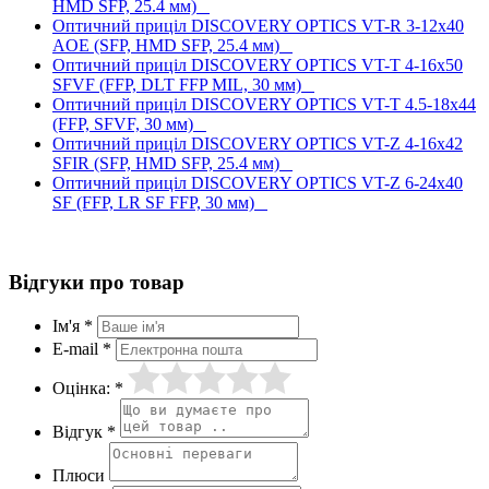
HMD SFP, 25.4 мм)
Оптичний приціл DISCOVERY OPTICS VT-R 3-12x40
AOE (SFP, HMD SFP, 25.4 мм)
Оптичний приціл DISCOVERY OPTICS VT-T 4-16x50
SFVF (FFP, DLT FFP MIL, 30 мм)
Оптичний приціл DISCOVERY OPTICS VT-T 4.5-18x44
(FFP, SFVF, 30 мм)
Оптичний приціл DISCOVERY OPTICS VT-Z 4-16x42
SFIR (SFP, HMD SFP, 25.4 мм)
Оптичний приціл DISCOVERY OPTICS VT-Z 6-24x40
SF (FFP, LR SF FFP, 30 мм)
Відгуки про товар
Ім'я *
E-mail *
Оцінка: *
Відгук *
Плюси