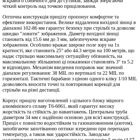
яскравого сонячного дня до сутінків, завжди зберігаючи
чіткий контроль над точкою прицілювання.
Оптична конструкція прицілу пропонує комфортне та
ефективне використання. Велике віддалення вихідної зіниці в
діапазоні 102-86 мм гарантує безпеку при стрільбі та дозволяє
швидко "ловити" зображення. Діаметр вихідної зіниці
становить від 15.6 мм до 3 мм, забезпечуючи яскраве
зображення. Особливо вражає широке поле зору на 1x
кратності, яке становить 25° або 44.3 метри на 100 метрів, що
надає стрільцю максимальну ситуаційну обізнаність, на
максимальному збільшенні ці показники становлять 3° та 5.2
м відповідно. Механізм введення поправок має значний
діапазон регулювання: 38 MIL по вертикалі та 22 MIL по
горизонталі. Тактичні барабани з ціною одного кліку 1/10 MIL
дозволяють вносити точні та повторювані корекції для
стрільби на різні дистанції.
Корпус прицілу виготовлений з цільного блоку міцного
алюмінієвого сплаву Т6-6061, який гарантує високу
жорсткість та стійкість до навантажень. Центральна труба
діаметром 34 мм є надійною основою для всієї конструкції.
Приціл є повністю водостійким та газонаповненим (азотом),
запобігаючи запотіванню оптики зсередини при перепадах
температур, а також має ударостійкість. Заводське
налаштування паралакса виконане на дистанцію 5 ярдів (4.57