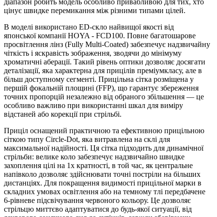
діапазон робить модель особливо привабливою для тих, хто
цінує швидке перемикання між різними типами цілей.
В моделі використано ED-скло найвищої якості від
японської компанії HOYA - FCD100. Повне багатошарове
просвітлення лінз (Fully Multi-Coated) забезпечує надзвичайну
чіткість і яскравість зображення, зводячи до мінімуму
хроматичні аберації. Такий рівень оптики дозволяє досягати
деталізації, яка характерна для прицілів преміумкласу, але в
більш доступному сегменті. Прицільна сітка розміщена у
першій фокальній площині (FFP), що гарантує збереження
точних пропорцій незалежно від обраного збільшення — це
особливо важливо при використанні шкал для виміру
відстаней або корекції при стрільбі.
Приціл оснащений практичною та ефективною прицільною
сіткою типу Circle-Dot, яка витравлена на склі для
максимальної надійності. Ця сітка підходить для динамічної
стрільби: велике коло забезпечує надзвичайно швидке
захоплення цілі на 1x кратності, в той час, як центральне
напівколо дозволяє здійснювати точні постріли на більших
дистанціях. Для покращення видимості прицільної марки в
складних умовах освітлення або на темному тлі передбачене
6-рівневе підсвічування червоного кольору. Це дозволяє
стрільцю миттєво адаптуватися до будь-якої ситуації, від