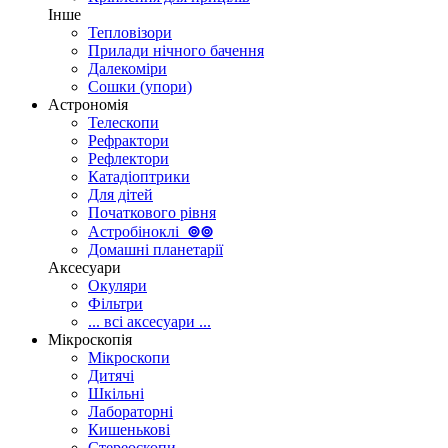
Інше
Тепловізори
Прилади нічного бачення
Далекоміри
Сошки (упори)
Астрономія
Телескопи
Рефрактори
Рефлектори
Катадіоптрики
Для дітей
Початкового рівня
Астробіноклі
⊚
⊚
Домашні планетарії
Аксесуари
Окуляри
Фільтри
... всі аксесуари ...
Мікроскопія
Мікроскопи
Дитячі
Шкільні
Лабораторні
Кишенькові
Стереоскопи