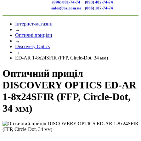
(096) 601-74-74
(093) 482-74-74
sales@oz.com.ua
(066) 187-74-74
Інтернет-магазин
→
Оптичні приціли
→
Discovery Optics
→
ED-AR 1-8x24SFIR (FFP, Circle-Dot, 34 мм)
Оптичний приціл
DISCOVERY OPTICS ED-AR
1-8x24SFIR (FFP, Circle-Dot,
34 мм)