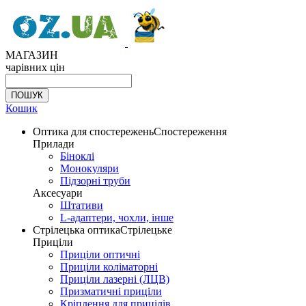
МАГАЗИН
чарівних цін
Кошик
Оптика для спостережень
Спостереження
Прилади
Біноклі
Монокуляри
Підзорні труби
Аксесуари
Штативи
L-адаптери, чохли, інше
Стрілецька оптика
Стрілецьке
Приціли
Приціли оптичні
Приціли коліматорні
Приціли лазерні (ЛЦВ)
Призматичні приціли
Кріплення для прицілів