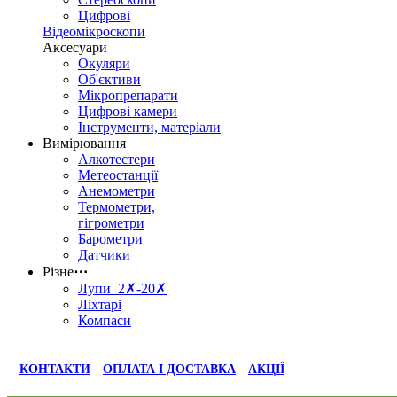
Цифрові
Відеомікроскопи
Аксесуари
Окуляри
Об'єктиви
Мікропрепарати
Цифрові камери
Інструменти, матеріали
Вимірювання
Алкотестери
Метеостанції
Анемометри
Термометри,
гігрометри
Барометри
Датчики
Різне
⋯
Лупи 2✗-20✗
Ліхтарі
Компаси
КОНТАКТИ
ОПЛАТА І ДОСТАВКА
АКЦІЇ