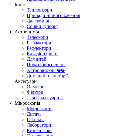
Інше
Тепловізори
Прилади нічного бачення
Далекоміри
Сошки (упори)
Астрономія
Телескопи
Рефрактори
Рефлектори
Катадіоптрики
Для дітей
Початкового рівня
Астробіноклі
⊚
⊚
Домашні планетарії
Аксесуари
Окуляри
Фільтри
... всі аксесуари ...
Мікроскопія
Мікроскопи
Дитячі
Шкільні
Лабораторні
Кишенькові
Стереоскопи