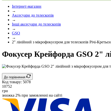
Інтернет-магазин
→
Аксесуари до телескопів
→
Інші аксесуари до телескопів
→
GSO
→
2" лінійний з мікрофокусером для телескопів Річі-Кретьєн
Фокусер Крейфорда GSO 2" лін
До порівняння
Код товару:
5078
10752
грн
знижка 2% при замовленні на сайті