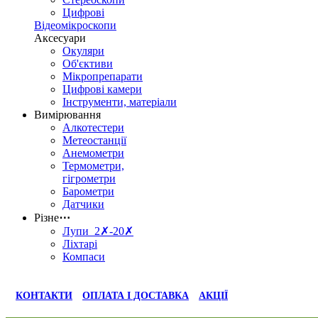
Цифрові
Відеомікроскопи
Аксесуари
Окуляри
Об'єктиви
Мікропрепарати
Цифрові камери
Інструменти, матеріали
Вимірювання
Алкотестери
Метеостанції
Анемометри
Термометри,
гігрометри
Барометри
Датчики
Різне
⋯
Лупи 2✗-20✗
Ліхтарі
Компаси
КОНТАКТИ
ОПЛАТА І ДОСТАВКА
АКЦІЇ