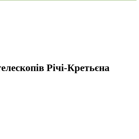
елескопів Річі-Кретьєна