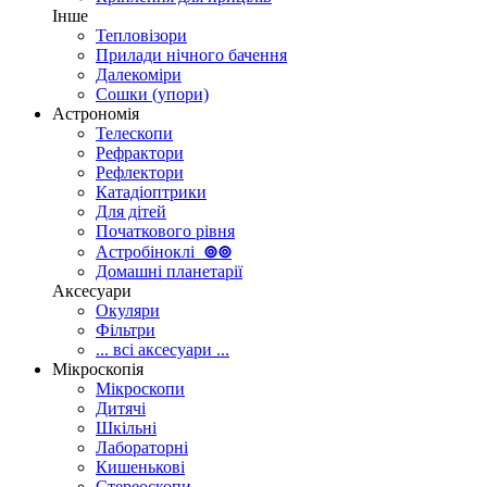
Інше
Тепловізори
Прилади нічного бачення
Далекоміри
Сошки (упори)
Астрономія
Телескопи
Рефрактори
Рефлектори
Катадіоптрики
Для дітей
Початкового рівня
Астробіноклі
⊚
⊚
Домашні планетарії
Аксесуари
Окуляри
Фільтри
... всі аксесуари ...
Мікроскопія
Мікроскопи
Дитячі
Шкільні
Лабораторні
Кишенькові
Стереоскопи