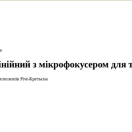
а
ійний з мікрофокусером для т