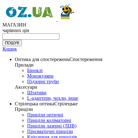
МАГАЗИН
чарівних цін
Кошик
Оптика для спостережень
Спостереження
Прилади
Біноклі
Монокуляри
Підзорні труби
Аксесуари
Штативи
L-адаптери, чохли, інше
Стрілецька оптика
Стрілецьке
Приціли
Приціли оптичні
Приціли коліматорні
Приціли лазерні (ЛЦВ)
Призматичні приціли
Кріплення для прицілів