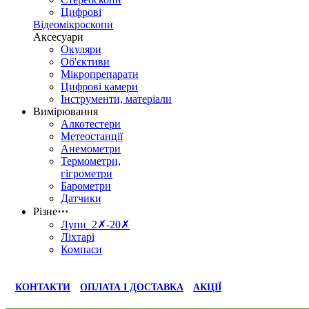
Цифрові
Відеомікроскопи
Аксесуари
Окуляри
Об'єктиви
Мікропрепарати
Цифрові камери
Інструменти, матеріали
Вимірювання
Алкотестери
Метеостанції
Анемометри
Термометри,
гігрометри
Барометри
Датчики
Різне
⋯
Лупи 2✗-20✗
Ліхтарі
Компаси
КОНТАКТИ
ОПЛАТА І ДОСТАВКА
АКЦІЇ