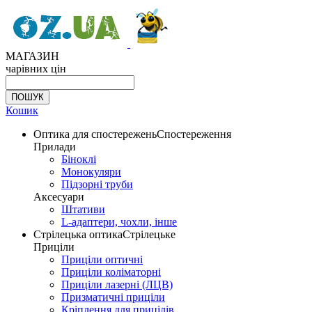
МАГАЗИН
чарівних цін
Кошик
Оптика для спостережень
Спостереження
Прилади
Біноклі
Монокуляри
Підзорні труби
Аксесуари
Штативи
L-адаптери, чохли, інше
Стрілецька оптика
Стрілецьке
Приціли
Приціли оптичні
Приціли коліматорні
Приціли лазерні (ЛЦВ)
Призматичні приціли
Кріплення для прицілів