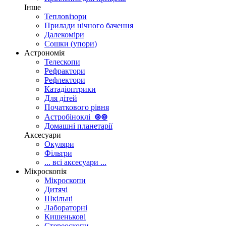
Інше
Тепловізори
Прилади нічного бачення
Далекоміри
Сошки (упори)
Астрономія
Телескопи
Рефрактори
Рефлектори
Катадіоптрики
Для дітей
Початкового рівня
Астробіноклі
⊚
⊚
Домашні планетарії
Аксесуари
Окуляри
Фільтри
... всі аксесуари ...
Мікроскопія
Мікроскопи
Дитячі
Шкільні
Лабораторні
Кишенькові
Стереоскопи