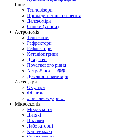
Інше
Тепловізори
Прилади нічного бачення
Далекоміри
Сошки (упори)
Астрономія
Телескопи
Рефрактори
Рефлектори
Катадіоптрики
Для дітей
Початкового рівня
Астробіноклі
⊚
⊚
Домашні планетарії
Аксесуари
Окуляри
Фільтри
... всі аксесуари ...
Мікроскопія
Мікроскопи
Дитячі
Шкільні
Лабораторні
Кишенькові
Стереоскопи