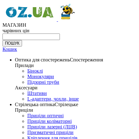
МАГАЗИН
чарівних цін
Кошик
Оптика для спостережень
Спостереження
Прилади
Біноклі
Монокуляри
Підзорні труби
Аксесуари
Штативи
L-адаптери, чохли, інше
Стрілецька оптика
Стрілецьке
Приціли
Приціли оптичні
Приціли коліматорні
Приціли лазерні (ЛЦВ)
Призматичні приціли
Кріплення для прицілів