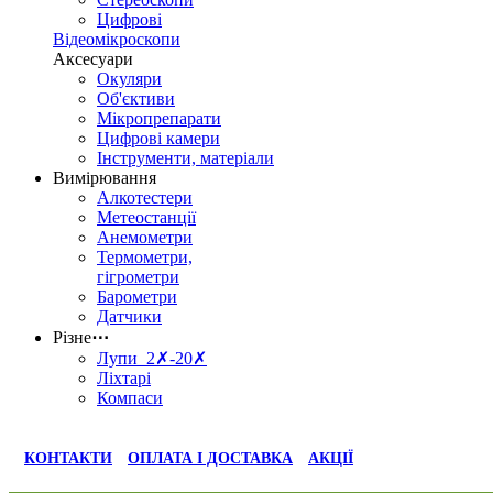
Цифрові
Відеомікроскопи
Аксесуари
Окуляри
Об'єктиви
Мікропрепарати
Цифрові камери
Інструменти, матеріали
Вимірювання
Алкотестери
Метеостанції
Анемометри
Термометри,
гігрометри
Барометри
Датчики
Різне
⋯
Лупи 2✗-20✗
Ліхтарі
Компаси
КОНТАКТИ
ОПЛАТА І ДОСТАВКА
АКЦІЇ