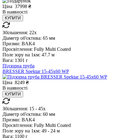
Ціна
37998
₴
В
наявності
КУПИТИ
Збільшення:
22x
Діаметр об'єктива:
65 мм
Призми:
BAK4
Просвітлення:
Fully Multi Coated
Поле зору на 1км:
47.7 м
Вага:
1301 г
Підзорна труба
BRESSER Spektar 15-45x60 WP
Ціна
8249
₴
В
наявності
КУПИТИ
Збільшення:
15 - 45x
Діаметр об'єктива:
60 мм
Призми:
BAK4
Просвітлення:
Fully Multi Coated
Поле зору на 1км:
49 - 24 м
Вага:
1100 г