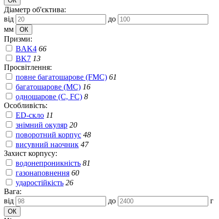
Діаметр об'єктива:
від
до
мм
Призми:
BAK4
66
BK7
13
Просвітлення:
повне багатошарове (FMC)
61
багатошарове (MC)
16
одношарове (C, FC)
8
Особливість:
ED-скло
11
знімний окуляр
20
поворотний корпус
48
висувний наочник
47
Захист корпусу:
водонепроникність
81
газонаповнення
60
ударостійкість
26
Вага:
від
до
г