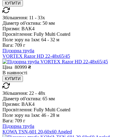
КУПИТИ
Збільшення:
11 - 33x
Діаметр об'єктива:
50 мм
Призми:
BAK4
Просвітлення:
Fully Multi Coated
Поле зору на 1км:
64 - 32 м
Вага:
709 г
Підзорна труба
VORTEX Razor HD 22-48x65/45
Ціна
80999
₴
В
наявності
КУПИТИ
Збільшення:
22 - 48x
Діаметр об'єктива:
65 мм
Призми:
BAK4
Просвітлення:
Fully Multi Coated
Поле зору на 1км:
46 - 28 м
Вага:
709 г
Підзорна труба
KOWA TSN-601 20-60x60 Angled