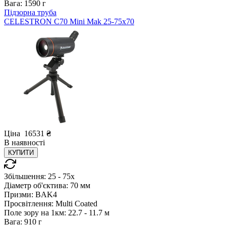
Вага:
1590 г
Підзорна труба
CELESTRON C70 Mini Mak 25-75x70
Ціна
16531
₴
В
наявності
КУПИТИ
Збільшення:
25 - 75x
Діаметр об'єктива:
70 мм
Призми:
BAK4
Просвітлення:
Multi Coated
Поле зору на 1км:
22.7 - 11.7 м
Вага:
910 г