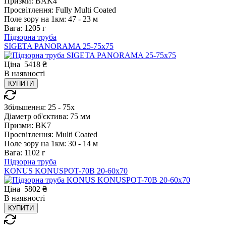
Призми:
BAK4
Просвітлення:
Fully Multi Coated
Поле зору на 1км:
47 - 23 м
Вага:
1205 г
Підзорна труба
SIGETA PANORAMA 25-75x75
Ціна
5418
₴
В
наявності
КУПИТИ
Збільшення:
25 - 75x
Діаметр об'єктива:
75 мм
Призми:
BK7
Просвітлення:
Multi Coated
Поле зору на 1км:
30 - 14 м
Вага:
1102 г
Підзорна труба
KONUS KONUSPOT-70B 20-60x70
Ціна
5802
₴
В
наявності
КУПИТИ