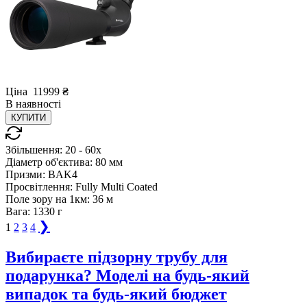
Ціна
11999
₴
В
наявності
КУПИТИ
Збільшення:
20 - 60x
Діаметр об'єктива:
80 мм
Призми:
BAK4
Просвітлення:
Fully Multi Coated
Поле зору на 1км:
36 м
Вага:
1330 г
❯
1
2
3
4
Вибираєте підзорну трубу для
подарунка? Моделі на будь-який
випадок та будь-який бюджет