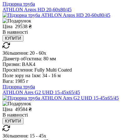
Підзорна труба
ATHLON Argos HD 20-60x80/45
Ціна
29538
₴
В
наявності
КУПИТИ
Збільшення:
20 - 60x
Діаметр об'єктива:
80 мм
Призми:
BAK4
Просвітлення:
Fully Multi Coated
Поле зору на 1км:
34 - 16 м
Вага:
1985 г
Підзорна труба
ATHLON Ares G2 UHD 15-45x65/45
Ціна
49584
₴
В
наявності
КУПИТИ
Збільшення:
15 - 45x