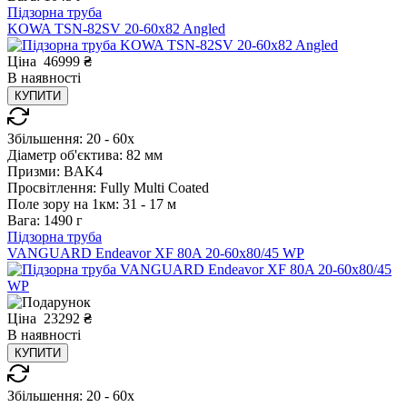
Підзорна труба
KOWA TSN-82SV 20-60x82 Angled
Ціна
46999
₴
В
наявності
КУПИТИ
Збільшення:
20 - 60x
Діаметр об'єктива:
82 мм
Призми:
BAK4
Просвітлення:
Fully Multi Coated
Поле зору на 1км:
31 - 17 м
Вага:
1490 г
Підзорна труба
VANGUARD Endeavor XF 80A 20-60x80/45 WP
Ціна
23292
₴
В
наявності
КУПИТИ
Збільшення:
20 - 60x