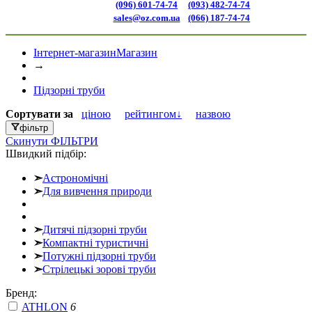
(096) 601-74-74
(093) 482-74-74
sales@oz.com.ua
(066) 187-74-74
Інтернет-магазин
Магазин
→
Підзорні труби
Сортувати
за
ціною
рейтингом↓
назвою
фільтр
Скинути
ФІЛЬТРИ
Швидкий підбір:
➣
Астрономічні
➣
Для вивчення природи
➣
Дитячі підзорні труби
➣
Компактні туристичні
➣
Потужні підзорні труби
➣
Стрілецькі зорові труби
Бренд:
ATHLON
6