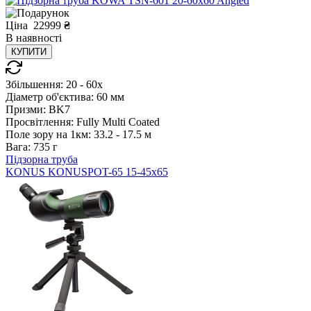
Ціна
22999
₴
В
наявності
КУПИТИ
Збільшення:
20 - 60x
Діаметр об'єктива:
60 мм
Призми:
BK7
Просвітлення:
Fully Multi Coated
Поле зору на 1км:
33.2 - 17.5 м
Вага:
735 г
Підзорна труба
KONUS KONUSPOT-65 15-45x65