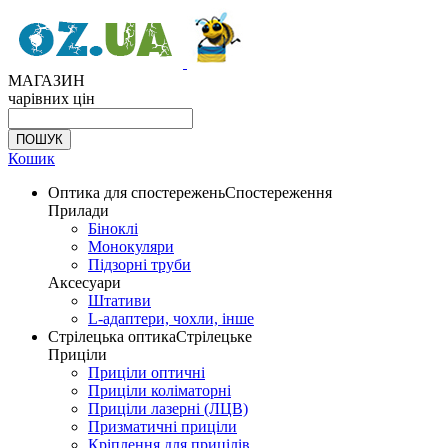
МАГАЗИН
чарівних цін
Кошик
Оптика для спостережень
Спостереження
Прилади
Біноклі
Монокуляри
Підзорні труби
Аксесуари
Штативи
L-адаптери, чохли, інше
Стрілецька оптика
Стрілецьке
Приціли
Приціли оптичні
Приціли коліматорні
Приціли лазерні (ЛЦВ)
Призматичні приціли
Кріплення для прицілів