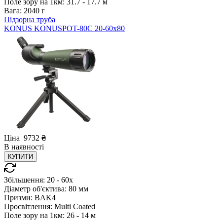
Поле зору на 1км:
31.7 - 17.7 м
Вага:
2040 г
Підзорна труба
KONUS KONUSPOT-80C 20-60x80
Ціна
9732
₴
В
наявності
КУПИТИ
Збільшення:
20 - 60x
Діаметр об'єктива:
80 мм
Призми:
BAK4
Просвітлення:
Multi Coated
Поле зору на 1км:
26 - 14 м