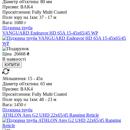
Діаметр об'єктива:
80 мм
Призми:
BAK4
Просвітлення:
Fully Multi Coated
Поле зору на 1км:
37 - 17 м
Вага:
1680 г
Підзорна труба
VANGUARD Endeavor HD 65A 15-45x65/45 WP
Ціна
26668
₴
В
наявності
КУПИТИ
Збільшення:
15 - 45x
Діаметр об'єктива:
65 мм
Призми:
BAK4
Просвітлення:
Fully Multi Coated
Поле зору на 1км:
48 - 23 м
Вага:
1450 г
Підзорна труба
ATHLON Ares G2 UHD 22x65/45 Ranging Reticle