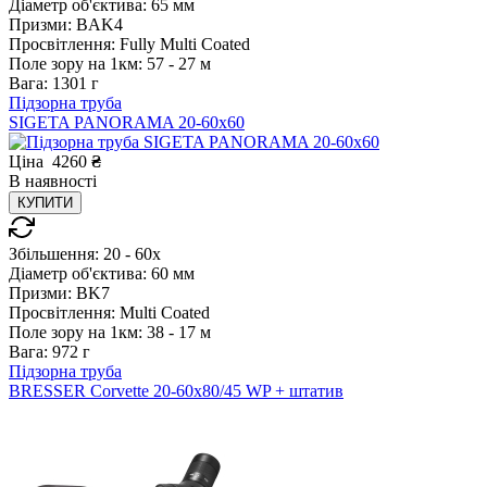
Діаметр об'єктива:
65 мм
Призми:
BAK4
Просвітлення:
Fully Multi Coated
Поле зору на 1км:
57 - 27 м
Вага:
1301 г
Підзорна труба
SIGETA PANORAMA 20-60x60
Ціна
4260
₴
В
наявності
КУПИТИ
Збільшення:
20 - 60x
Діаметр об'єктива:
60 мм
Призми:
BK7
Просвітлення:
Multi Coated
Поле зору на 1км:
38 - 17 м
Вага:
972 г
Підзорна труба
BRESSER Corvette 20-60x80/45 WP + штатив