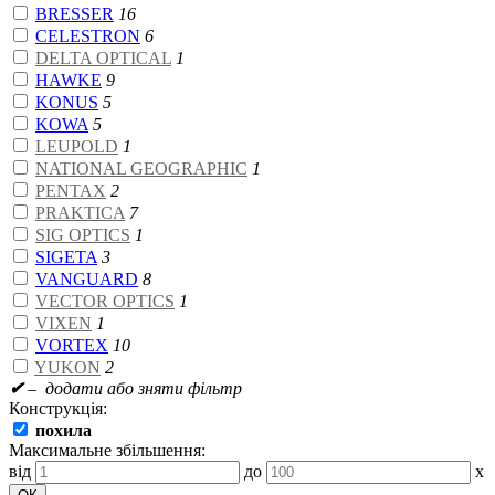
BRESSER
16
CELESTRON
6
DELTA OPTICAL
1
HAWKE
9
KONUS
5
KOWA
5
LEUPOLD
1
NATIONAL GEOGRAPHIC
1
PENTAX
2
PRAKTICA
7
SIG OPTICS
1
SIGETA
3
VANGUARD
8
VECTOR OPTICS
1
VIXEN
1
VORTEX
10
YUKON
2
✔
– додати або зняти фільтр
Конструкція:
похила
Максимальне збільшення:
від
до
x