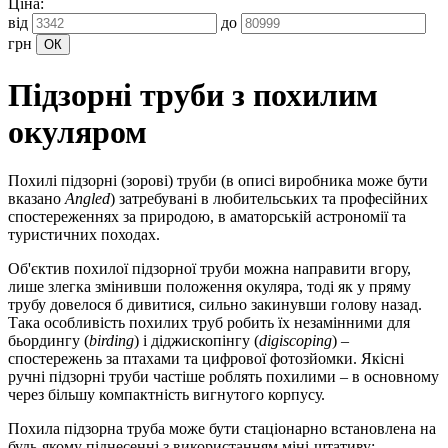
Ціна:
від
до
грн
Підзорні труби з похилим
окуляром
Похилі підзорні (зорові) труби (в описі виробника може бути
вказано
Angled
) затребувані в любительських та професійних
спостереженнях за природою, в аматорській астрономії та
туристичних походах.
Об'єктив похилої підзорної труби можна направити вгору,
лише злегка змінивши положення окуляра, тоді як у пряму
трубу довелося б дивитися, сильно закинувши голову назад.
Така особливість похилих труб робить їх незамінними для
бьордингу (
birding
) і діджископінгу (
digiscoping
) –
спостережень за птахами та цифрової фотозйомки. Якісні
ручні підзорні труби частіше роблять похилими – в основному
через більшу компактність вигнутого корпусу.
Похила підзорна труба може бути стаціонарно встановлена на
будь-якому піднесенні з використанням міні-штативу: