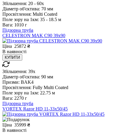
Збільшення:
20 - 60x
Діаметр об'єктива:
70 мм
Просвітлення:
Multi Coated
Поле зору на 1км:
35 - 18.5 м
Вага:
1010 г
Підзорна труба
CELESTRON MAK C90 39x90
Ціна
25872
₴
В
наявності
КУПИТИ
Збільшення:
39x
Діаметр об'єктива:
90 мм
Призми:
BAK4
Просвітлення:
Fully Multi Coated
Поле зору на 1км:
22.75 м
Вага:
2270 г
Підзорна труба
VORTEX Razor HD 11-33x50/45
Ціна
35999
₴
В
наявності