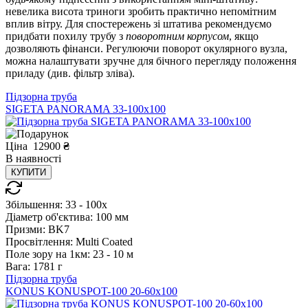
невелика висота триноги зробить практично непомітним
вплив вітру. Для спостережень зі штатива рекомендуємо
придбати похилу трубу з
поворотним корпусом
, якщо
дозволяють фінанси. Регулюючи поворот окулярного вузла,
можна налаштувати зручне для бічного перегляду положення
приладу (див. фільтр зліва).
Підзорна труба
SIGETA PANORAMA 33-100x100
Ціна
12900
₴
В
наявності
КУПИТИ
Збільшення:
33 - 100x
Діаметр об'єктива:
100 мм
Призми:
BK7
Просвітлення:
Multi Coated
Поле зору на 1км:
23 - 10 м
Вага:
1781 г
Підзорна труба
KONUS KONUSPOT-100 20-60x100