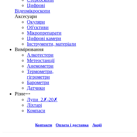
Цифрові
Відеомікроскопи
Аксесуари
Окуляри
Об'єктиви
Мікропрепарати
Цифрові камери
Інструменти, матеріали
Вимірювання
Алкотестери
Метеостанції
Анемометри
Термометри,
гігрометри
Барометри
Датчики
Різне
⋯
Лупи 2✗-20✗
Ліхтарі
Компаси
Контакти
Оплата і доставка
Акції