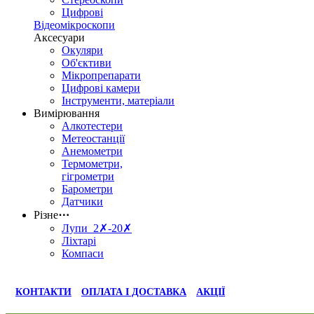
Цифрові
Відеомікроскопи
Аксесуари
Окуляри
Об'єктиви
Мікропрепарати
Цифрові камери
Інструменти, матеріали
Вимірювання
Алкотестери
Метеостанції
Анемометри
Термометри,
гігрометри
Барометри
Датчики
Різне
⋯
Лупи 2✗-20✗
Ліхтарі
Компаси
КОНТАКТИ
ОПЛАТА І ДОСТАВКА
АКЦІЇ