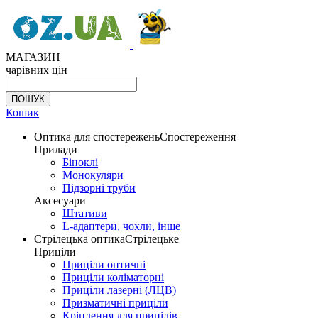
МАГАЗИН
чарівних цін
Кошик
Оптика для спостережень
Спостереження
Прилади
Біноклі
Монокуляри
Підзорні труби
Аксесуари
Штативи
L-адаптери, чохли, інше
Стрілецька оптика
Стрілецьке
Приціли
Приціли оптичні
Приціли коліматорні
Приціли лазерні (ЛЦВ)
Призматичні приціли
Кріплення для прицілів