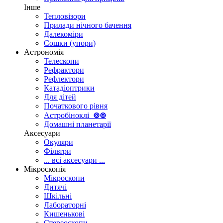
Інше
Тепловізори
Прилади нічного бачення
Далекоміри
Сошки (упори)
Астрономія
Телескопи
Рефрактори
Рефлектори
Катадіоптрики
Для дітей
Початкового рівня
Астробіноклі
⊚
⊚
Домашні планетарії
Аксесуари
Окуляри
Фільтри
... всі аксесуари ...
Мікроскопія
Мікроскопи
Дитячі
Шкільні
Лабораторні
Кишенькові
Стереоскопи