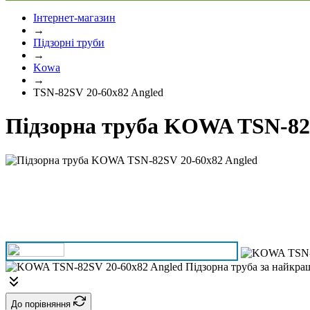
Інтернет-магазин
→
Підзорні труби
→
Kowa
→
TSN-82SV 20-60x82 Angled
Підзорна труба KOWA TSN-82S
До порівняння