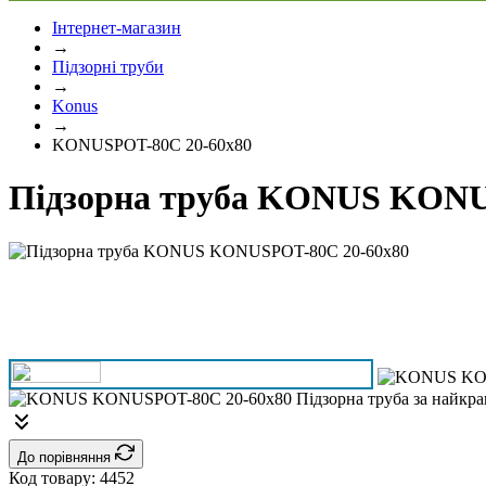
Інтернет-магазин
→
Підзорні труби
→
Konus
→
KONUSPOT-80C 20-60x80
Підзорна труба KONUS KONU
До порівняння
Код товару:
4452