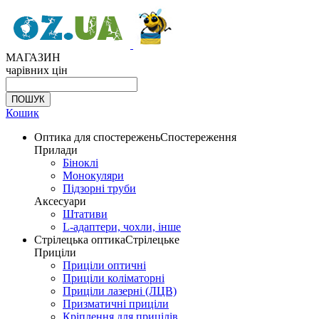
МАГАЗИН
чарівних цін
Кошик
Оптика для спостережень
Спостереження
Прилади
Біноклі
Монокуляри
Підзорні труби
Аксесуари
Штативи
L-адаптери, чохли, інше
Стрілецька оптика
Стрілецьке
Приціли
Приціли оптичні
Приціли коліматорні
Приціли лазерні (ЛЦВ)
Призматичні приціли
Кріплення для прицілів