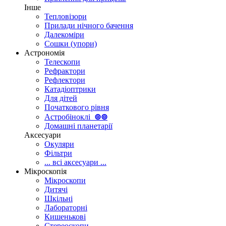
Інше
Тепловізори
Прилади нічного бачення
Далекоміри
Сошки (упори)
Астрономія
Телескопи
Рефрактори
Рефлектори
Катадіоптрики
Для дітей
Початкового рівня
Астробіноклі
⊚
⊚
Домашні планетарії
Аксесуари
Окуляри
Фільтри
... всі аксесуари ...
Мікроскопія
Мікроскопи
Дитячі
Шкільні
Лабораторні
Кишенькові
Стереоскопи