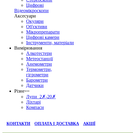
Цифрові
Відеомікроскопи
Аксесуари
Окуляри
Об'єктиви
Мікропрепарати
Цифрові камери
Інструменти, матеріали
Вимірювання
Алкотестери
Метеостанції
Анемометри
Термометри,
гігрометри
Барометри
Датчики
Різне
⋯
Лупи 2✗-20✗
Ліхтарі
Компаси
КОНТАКТИ
ОПЛАТА І ДОСТАВКА
АКЦІЇ