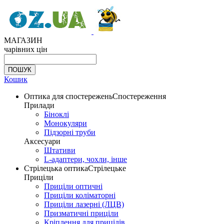
МАГАЗИН
чарівних цін
Кошик
Оптика для спостережень
Спостереження
Прилади
Біноклі
Монокуляри
Підзорні труби
Аксесуари
Штативи
L-адаптери, чохли, інше
Стрілецька оптика
Стрілецьке
Приціли
Приціли оптичні
Приціли коліматорні
Приціли лазерні (ЛЦВ)
Призматичні приціли
Кріплення для прицілів