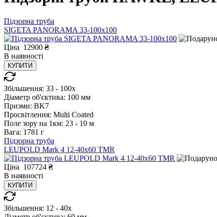
Підзорна труба
SIGETA PANORAMA 33-100x100
Ціна
12900
₴
В
наявності
КУПИТИ
Збільшення:
33 - 100x
Діаметр об'єктива:
100 мм
Призми:
BK7
Просвітлення:
Multi Coated
Поле зору на 1км:
23 - 10 м
Вага:
1781 г
Підзорна труба
LEUPOLD Mark 4 12-40x60 TMR
Ціна
107724
₴
В
наявності
КУПИТИ
Збільшення:
12 - 40x
Діаметр об'єктива:
60 мм