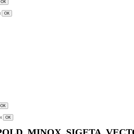
м
н
UPOLD, MINOX, SIGETA, VEC