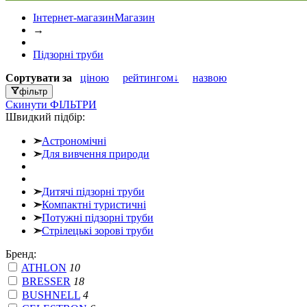
Інтернет-магазин
Магазин
→
Підзорні труби
Сортувати
за
ціною
рейтингом↓
назвою
фільтр
Скинути
ФІЛЬТРИ
Швидкий підбір:
➣
Астрономічні
➣
Для вивчення природи
➣
Дитячі підзорні труби
➣
Компактні туристичні
➣
Потужні підзорні труби
➣
Стрілецькі зорові труби
Бренд:
ATHLON
10
BRESSER
18
BUSHNELL
4