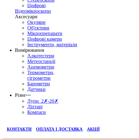
Цифрові
Відеомікроскопи
Аксесуари
Окуляри
Об'єктиви
Мікропрепарати
Цифрові камери
Інструменти, матеріали
Вимірювання
Алкотестери
Метеостанції
Анемометри
Термометри,
гігрометри
Барометри
Датчики
Різне
⋯
Лупи 2✗-20✗
Ліхтарі
Компаси
КОНТАКТИ
ОПЛАТА І ДОСТАВКА
АКЦІЇ