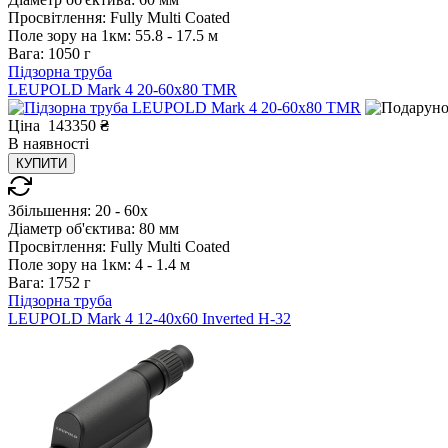
Просвітлення:
Fully Multi Coated
Поле зору на 1км:
55.8 - 17.5 м
Вага:
1050 г
Підзорна труба
LEUPOLD Mark 4 20-60x80 TMR
Ціна
143350
₴
В
наявності
КУПИТИ
Збільшення:
20 - 60x
Діаметр об'єктива:
80 мм
Просвітлення:
Fully Multi Coated
Поле зору на 1км:
4 - 1.4 м
Вага:
1752 г
Підзорна труба
LEUPOLD Mark 4 12-40x60 Inverted H-32