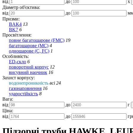
від
до
x
Діаметр об'єктива:
від
до
м
Призми:
BAK4
13
BK7
6
Просвітлення:
повне багатошарове (FMC)
19
багатошарове (MC)
4
одношарове (C, FC)
1
Особливість:
ED-скло
6
поворотний корпус
12
висувний наочник
16
Захист корпусу:
водонепроникність
всі 24
газонаповнення
16
ударостійкість
8
Вага:
від
до
г
Ціна:
від
до
гр
Підзорні труби HAWKE, LE