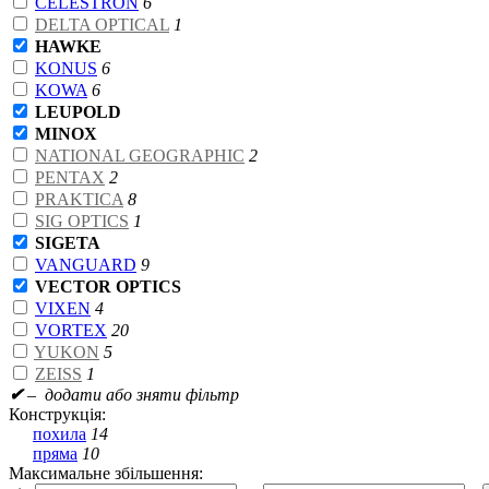
CELESTRON
6
DELTA OPTICAL
1
HAWKE
KONUS
6
KOWA
6
LEUPOLD
MINOX
NATIONAL GEOGRAPHIC
2
PENTAX
2
PRAKTICA
8
SIG OPTICS
1
SIGETA
VANGUARD
9
VECTOR OPTICS
VIXEN
4
VORTEX
20
YUKON
5
ZEISS
1
✔
– додати або зняти фільтр
Конструкція:
похила
14
пряма
10
Максимальне збільшення: