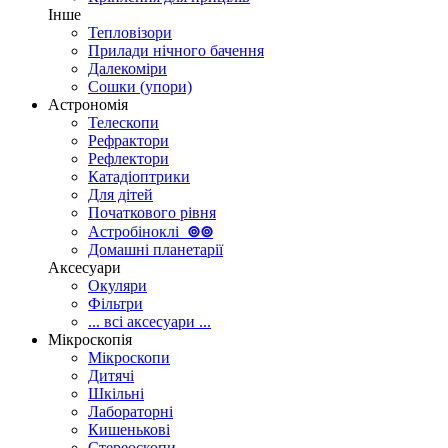
Інше
Тепловізори
Прилади нічного бачення
Далекоміри
Сошки (упори)
Астрономія
Телескопи
Рефрактори
Рефлектори
Катадіоптрики
Для дітей
Початкового рівня
Астробіноклі
⊚
⊚
Домашні планетарії
Аксесуари
Окуляри
Фільтри
... всі аксесуари ...
Мікроскопія
Мікроскопи
Дитячі
Шкільні
Лабораторні
Кишенькові
Стереоскопи