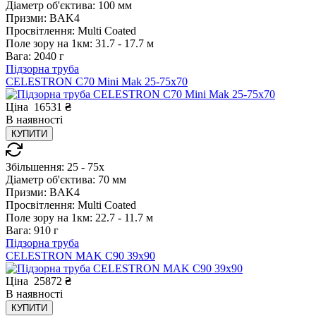
Діаметр об'єктива:
100 мм
Призми:
BAK4
Просвітлення:
Multi Coated
Поле зору на 1км:
31.7 - 17.7 м
Вага:
2040 г
Підзорна труба
CELESTRON C70 Mini Mak 25-75x70
Ціна
16531
₴
В
наявності
КУПИТИ
Збільшення:
25 - 75x
Діаметр об'єктива:
70 мм
Призми:
BAK4
Просвітлення:
Multi Coated
Поле зору на 1км:
22.7 - 11.7 м
Вага:
910 г
Підзорна труба
CELESTRON MAK C90 39x90
Ціна
25872
₴
В
наявності
КУПИТИ