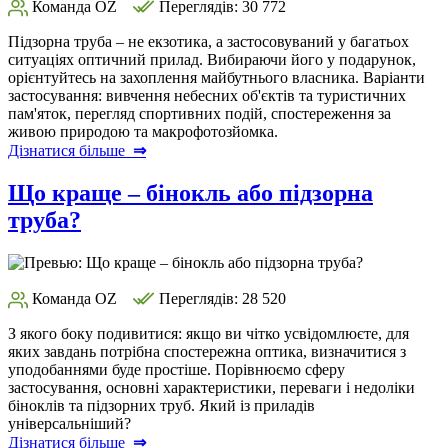
Команда OZ
Переглядів: 30 772
Підзорна труба – не екзотика, а застосовуваний у багатьох
ситуаціях оптичний прилад. Вибираючи його у подарунок,
орієнтуйтесь на захоплення майбутнього власника. Варіанти
застосування: вивчення небесних об'єктів та туристичних
пам'яток, перегляд спортивних подій, спостереження за
живою природою та макрофотозйомка.
Дізнатися більше
⇒
Що краще – бінокль або підзорна
труба?
Команда OZ
Переглядів: 28 520
З якого боку подивитися: якщо ви чітко усвідомлюєте, для
яких завдань потрібна спостережна оптика, визначитися з
уподобаннями буде простіше. Порівнюємо сферу
застосування, основні характеристики, переваги і недоліки
біноклів та підзорних труб. Який із приладів
універсальніший?
Дізнатися більше
⇒