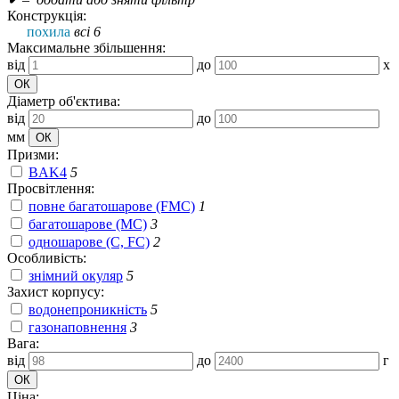
Конструкція:
похила
всі 6
Максимальне збільшення:
від
до
x
Діаметр об'єктива:
від
до
мм
Призми:
BAK4
5
Просвітлення:
повне багатошарове (FMC)
1
багатошарове (MC)
3
одношарове (C, FC)
2
Особливість:
знімний окуляр
5
Захист корпусу:
водонепроникність
5
газонаповнення
3
Вага:
від
до
г
Ціна: