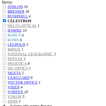
Бренд:
ATHLON
10
BRESSER
18
BUSHNELL
4
CELESTRON
DELTA OPTICAL
1
HAWKE
10
KONUS
6
KOWA
6
LEUPOLD
5
MINOX
1
NATIONAL GEOGRAPHIC
2
PENTAX
2
PRAKTICA
8
SIG OPTICS
1
SIGETA
5
VANGUARD
9
VECTOR OPTICS
3
VIXEN
4
VORTEX
20
YUKON
5
ZEISS
1
✔
– додати або зняти фільтр