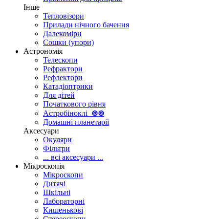
Інше
Тепловізори
Прилади нічного бачення
Далекоміри
Сошки (упори)
Астрономія
Телескопи
Рефрактори
Рефлектори
Катадіоптрики
Для дітей
Початкового рівня
Астробіноклі
⊚
⊚
Домашні планетарії
Аксесуари
Окуляри
Фільтри
... всі аксесуари ...
Мікроскопія
Мікроскопи
Дитячі
Шкільні
Лабораторні
Кишенькові
Стереоскопи