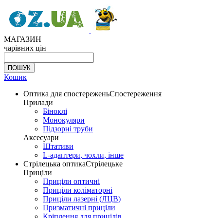
МАГАЗИН
чарівних цін
Кошик
Оптика для спостережень
Спостереження
Прилади
Біноклі
Монокуляри
Підзорні труби
Аксесуари
Штативи
L-адаптери, чохли, інше
Стрілецька оптика
Стрілецьке
Приціли
Приціли оптичні
Приціли коліматорні
Приціли лазерні (ЛЦВ)
Призматичні приціли
Кріплення для прицілів