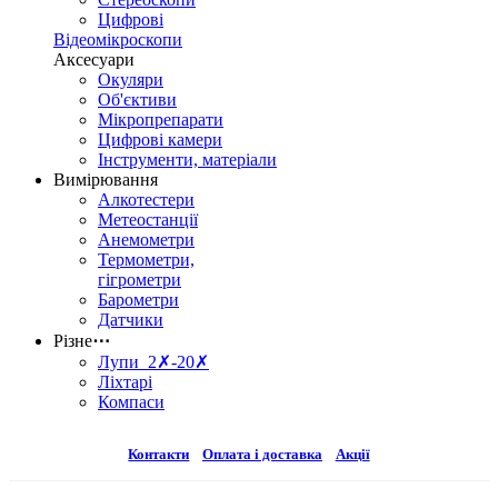
Цифрові
Відеомікроскопи
Аксесуари
Окуляри
Об'єктиви
Мікропрепарати
Цифрові камери
Інструменти, матеріали
Вимірювання
Алкотестери
Метеостанції
Анемометри
Термометри,
гігрометри
Барометри
Датчики
Різне
⋯
Лупи 2✗-20✗
Ліхтарі
Компаси
Контакти
Оплата і доставка
Акції