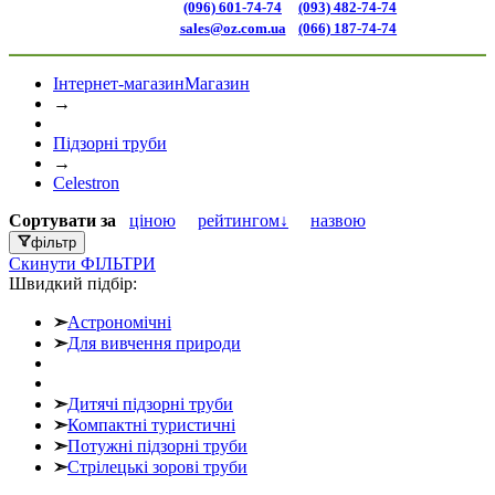
(096) 601-74-74
(093) 482-74-74
sales@oz.com.ua
(066) 187-74-74
Інтернет-магазин
Магазин
→
Підзорні труби
→
Celestron
Сортувати
за
ціною
рейтингом↓
назвою
фільтр
Скинути
ФІЛЬТРИ
Швидкий підбір:
➣
Астрономічні
➣
Для вивчення природи
➣
Дитячі підзорні труби
➣
Компактні туристичні
➣
Потужні підзорні труби
➣
Стрілецькі зорові труби