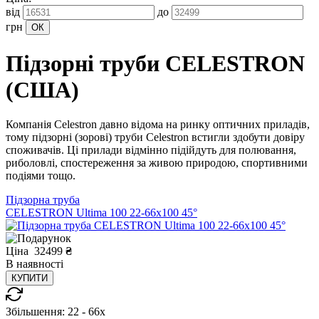
від
до
грн
Підзорні труби CELESTRON
(США)
Компанія Celestron давно відома на ринку оптичних приладів,
тому підзорні (зорові) труби Celestron встигли здобути довіру
споживачів. Ці прилади відмінно підійдуть для полювання,
риболовлі, спостереження за живою природою, спортивними
подіями тощо.
Підзорна труба
CELESTRON Ultima 100 22-66x100 45°
Ціна
32499
₴
В
наявності
КУПИТИ
Збільшення:
22 - 66x