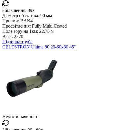
Збільшення:
39x
Діаметр об'єктива:
90 мм
Призми:
BAK4
Просвітлення:
Fully Multi Coated
Поле зору на 1км:
22.75 м
Вага:
2270 г
Підзорна труба
CELESTRON Ultima 80 20-60x80 45°
Немає в наявності
Збільшення:
20 - 60x