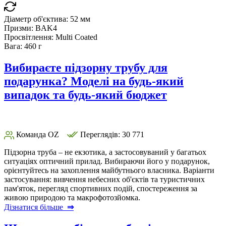
Діаметр об'єктива:
52 мм
Призми:
BAK4
Просвітлення:
Multi Coated
Вага:
460 г
Вибираєте підзорну трубу для
подарунка? Моделі на будь-який
випадок та будь-який бюджет
Команда OZ
Переглядів: 30 771
Підзорна труба – не екзотика, а застосовуваний у багатьох
ситуаціях оптичний прилад. Вибираючи його у подарунок,
орієнтуйтесь на захоплення майбутнього власника. Варіанти
застосування: вивчення небесних об'єктів та туристичних
пам'яток, перегляд спортивних подій, спостереження за
живою природою та макрофотозйомка.
Дізнатися більше
⇒