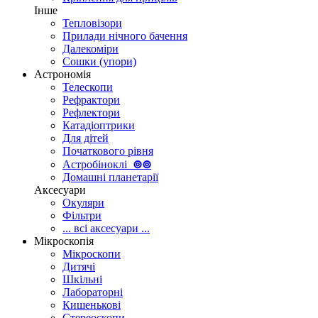
Інше
Тепловізори
Прилади нічного бачення
Далекоміри
Сошки (упори)
Астрономія
Телескопи
Рефрактори
Рефлектори
Катадіоптрики
Для дітей
Початкового рівня
Астробіноклі
⊚
⊚
Домашні планетарії
Аксесуари
Окуляри
Фільтри
... всі аксесуари ...
Мікроскопія
Мікроскопи
Дитячі
Шкільні
Лабораторні
Кишенькові
Стереоскопи