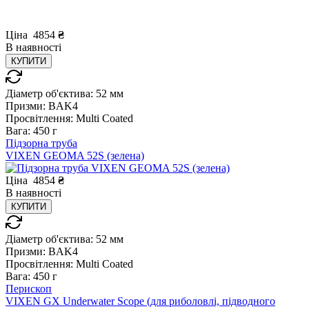
Ціна
4854
₴
В
наявності
КУПИТИ
Діаметр об'єктива:
52 мм
Призми:
BAK4
Просвітлення:
Multi Coated
Вага:
450 г
Підзорна труба
VIXEN GEOMA 52S (зелена)
Ціна
4854
₴
В
наявності
КУПИТИ
Діаметр об'єктива:
52 мм
Призми:
BAK4
Просвітлення:
Multi Coated
Вага:
450 г
Перископ
VIXEN GX Underwater Scope (для риболовлі, підводного