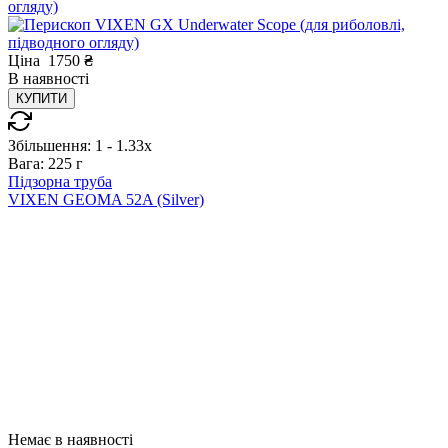
огляду)
Ціна
1750
₴
В
наявності
КУПИТИ
Збільшення:
1 - 1.33x
Вага:
225 г
Підзорна труба
VIXEN GEOMA 52A (Silver)
Немає в наявності