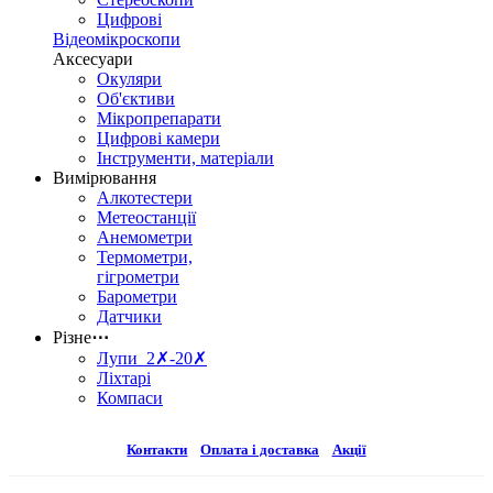
Цифрові
Відеомікроскопи
Аксесуари
Окуляри
Об'єктиви
Мікропрепарати
Цифрові камери
Інструменти, матеріали
Вимірювання
Алкотестери
Метеостанції
Анемометри
Термометри,
гігрометри
Барометри
Датчики
Різне
⋯
Лупи 2✗-20✗
Ліхтарі
Компаси
Контакти
Оплата і доставка
Акції