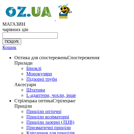
МАГАЗИН
чарівних цін
Кошик
Оптика для спостережень
Спостереження
Прилади
Біноклі
Монокуляри
Підзорні труби
Аксесуари
Штативи
L-адаптери, чохли, інше
Стрілецька оптика
Стрілецьке
Приціли
Приціли оптичні
Приціли коліматорні
Приціли лазерні (ЛЦВ)
Призматичні приціли
Кріплення для прицілів