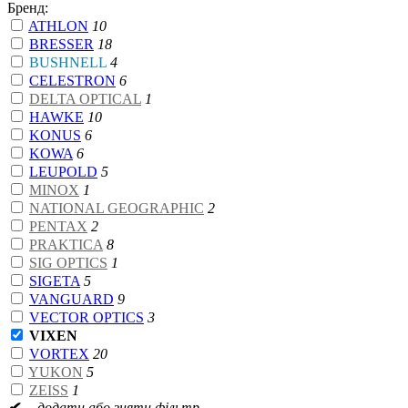
Бренд:
ATHLON
10
BRESSER
18
BUSHNELL
4
CELESTRON
6
DELTA OPTICAL
1
HAWKE
10
KONUS
6
KOWA
6
LEUPOLD
5
MINOX
1
NATIONAL GEOGRAPHIC
2
PENTAX
2
PRAKTICA
8
SIG OPTICS
1
SIGETA
5
VANGUARD
9
VECTOR OPTICS
3
VIXEN
VORTEX
20
YUKON
5
ZEISS
1
✔
– додати або зняти фільтр