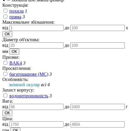
Конструкція:
похила
1
пряма
3
Максимальне збільшення:
від
до
x
Діаметр об'єктива:
від
до
мм
Призми:
BAK4
3
Просвітлення:
багатошарове (MC)
3
Особливість:
знімний окуляр
всі 4
Захист корпусу:
водонепроникність
3
Вага:
від
до
г
Ціна:
від
до
грн