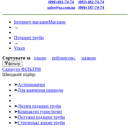
(096) 601-74-74
(093) 482-74-74
sales@oz.com.ua
(066) 187-74-74
Інтернет-магазин
Магазин
→
Підзорні труби
→
Vixen
Сортувати
за
ціною
рейтингом↓
назвою
фільтр
Скинути
ФІЛЬТРИ
Швидкий підбір:
➣
Астрономічні
➣
Для вивчення природи
➣
Дитячі підзорні труби
➣
Компактні туристичні
➣
Потужні підзорні труби
➣
Стрілецькі зорові труби