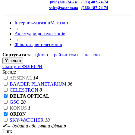
(096) 601-74-74
(093) 482-74-74
sales@oz.com.ua
(066) 187-74-74
Інтернет-магазин
Магазин
→
Аксесуари до телескопів
→
Фільтри для телескопів
Сортувати
за
ціною
рейтингом↓
назвою
фільтр
Скинути
ФІЛЬТРИ
Бренд:
ARSENAL
14
BAADER PLANETARIUM
36
CELESTRON
8
DELTA OPTICAL
GSO
20
KONUS
1
ORION
SKY-WATCHER
18
✔
– додати або зняти фільтр
Тип: