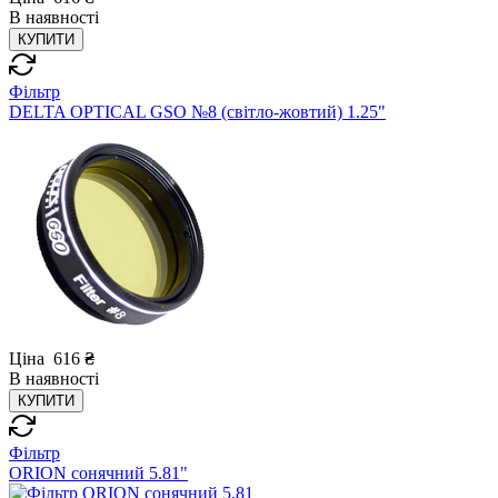
В
наявності
КУПИТИ
Фільтр
DELTA OPTICAL GSO №8 (світло-жовтий) 1.25"
Ціна
616
₴
В
наявності
КУПИТИ
Фільтр
ORION сонячний 5.81"