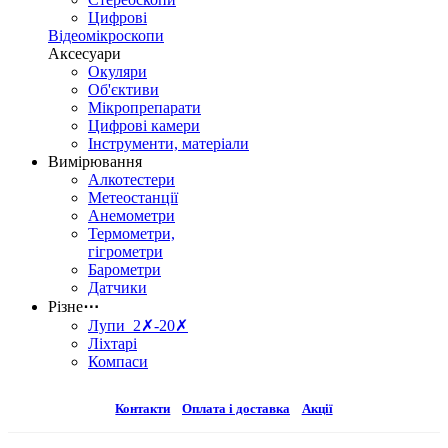
Цифрові
Відеомікроскопи
Аксесуари
Окуляри
Об'єктиви
Мікропрепарати
Цифрові камери
Інструменти, матеріали
Вимірювання
Алкотестери
Метеостанції
Анемометри
Термометри,
гігрометри
Барометри
Датчики
Різне
⋯
Лупи 2✗-20✗
Ліхтарі
Компаси
Контакти
Оплата і доставка
Акції