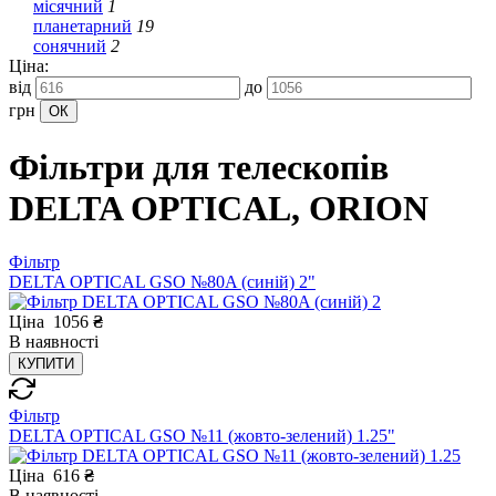
місячний
1
планетарний
19
сонячний
2
Ціна:
від
до
грн
Фільтри для телескопів
DELTA OPTICAL, ORION
Фільтр
DELTA OPTICAL GSO №80A (синій) 2"
Ціна
1056
₴
В
наявності
КУПИТИ
Фільтр
DELTA OPTICAL GSO №11 (жовто-зелений) 1.25"
Ціна
616
₴
В
наявності