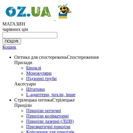
МАГАЗИН
чарівних цін
Кошик
Оптика для спостережень
Спостереження
Прилади
Біноклі
Монокуляри
Підзорні труби
Аксесуари
Штативи
L-адаптери, чохли, інше
Стрілецька оптика
Стрілецьке
Приціли
Приціли оптичні
Приціли коліматорні
Приціли лазерні (ЛЦВ)
Призматичні приціли
Кріплення для прицілів