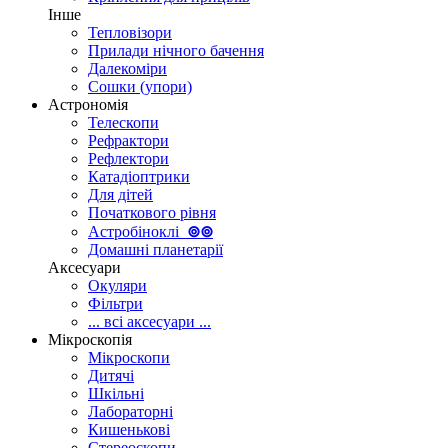
Інше
Тепловізори
Прилади нічного бачення
Далекоміри
Сошки (упори)
Астрономія
Телескопи
Рефрактори
Рефлектори
Катадіоптрики
Для дітей
Початкового рівня
Астробіноклі
⊚
⊚
Домашні планетарії
Аксесуари
Окуляри
Фільтри
... всі аксесуари ...
Мікроскопія
Мікроскопи
Дитячі
Шкільні
Лабораторні
Кишенькові
Стереоскопи