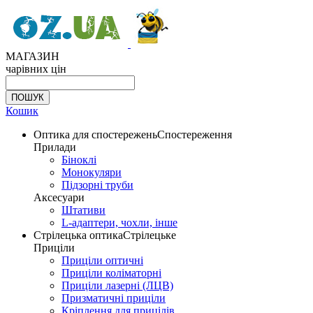
МАГАЗИН
чарівних цін
Кошик
Оптика для спостережень
Спостереження
Прилади
Біноклі
Монокуляри
Підзорні труби
Аксесуари
Штативи
L-адаптери, чохли, інше
Стрілецька оптика
Стрілецьке
Приціли
Приціли оптичні
Приціли коліматорні
Приціли лазерні (ЛЦВ)
Призматичні приціли
Кріплення для прицілів