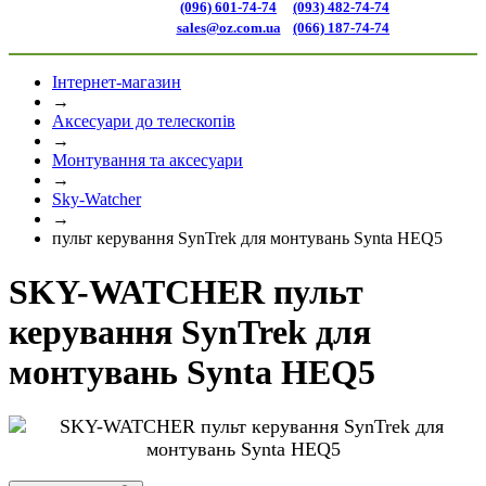
(096) 601-74-74
(093) 482-74-74
sales@oz.com.ua
(066) 187-74-74
Інтернет-магазин
→
Аксесуари до телескопів
→
Монтування та аксесуари
→
Sky-Watcher
→
пульт керування SynTrek для монтувань Synta HEQ5
SKY-WATCHER пульт
керування SynTrek для
монтувань Synta HEQ5