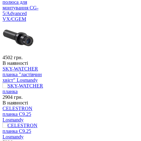
полюса для
монтування CG-
5/Advanced
VX/CGEM
4502
грн.
В наявності
SKY-WATCHER
планка "ластівчин
хвіст" Losmandy
2904
грн.
В наявності
CELESTRON
планка C9.25
Losmandy