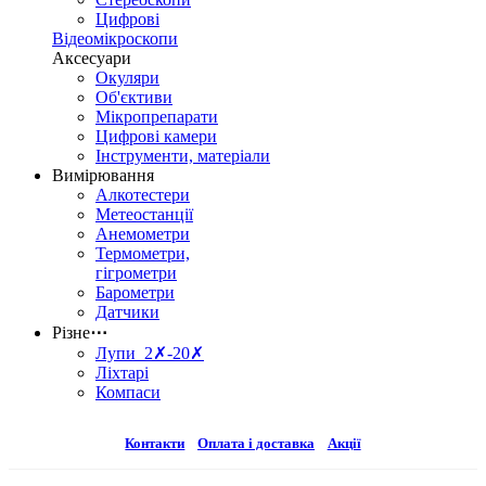
Цифрові
Відеомікроскопи
Аксесуари
Окуляри
Об'єктиви
Мікропрепарати
Цифрові камери
Інструменти, матеріали
Вимірювання
Алкотестери
Метеостанції
Анемометри
Термометри,
гігрометри
Барометри
Датчики
Різне
⋯
Лупи 2✗-20✗
Ліхтарі
Компаси
Контакти
Оплата і доставка
Акції