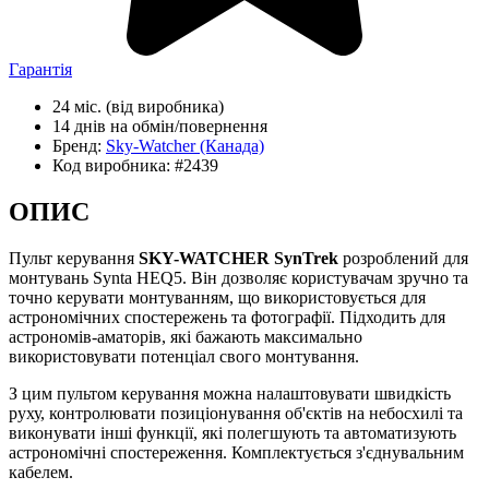
Гарантія
24 міс.
(від виробника)
14 днів
на обмін/повернення
Бренд:
Sky-Watcher
(Канада)
Код виробника:
#2439
ОПИС
Пульт керування
SKY-WATCHER SynTrek
розроблений для
монтувань Synta HEQ5. Він дозволяє користувачам зручно та
точно керувати монтуванням, що використовується для
астрономічних спостережень та фотографії. Підходить для
астрономів-аматорів, які бажають максимально
використовувати потенціал свого монтування.
З цим пультом керування можна налаштовувати швидкість
руху, контролювати позиціонування об'єктів на небосхилі та
виконувати інші функції, які полегшують та автоматизують
астрономічні спостереження. Комплектується з'єднувальним
кабелем.