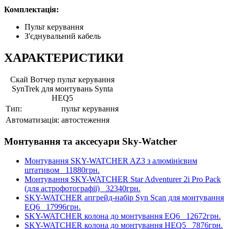
Комплектація:
Пульт керування
З'єднувальний кабель
ХАРАКТЕРИСТИКИ
Скай Вотчер пульт керування
SynTrek для монтувань Synta
HEQ5
Тип:
пульт керування
Автоматизація:
автостеження
Монтування та аксесуари Sky-Watcher
Монтування SKY-WATCHER AZ3 з алюмінієвим
штативом
11880грн.
Монтування SKY-WATCHER Star Adventurer 2i Pro Pack
(для астрофотографії)
32340грн.
SKY-WATCHER апгрейд-набір Syn Scan для монтування
EQ6
17996грн.
SKY-WATCHER колона до монтування EQ6
12672грн.
SKY-WATCHER колона до монтування HEQ5
7876грн.