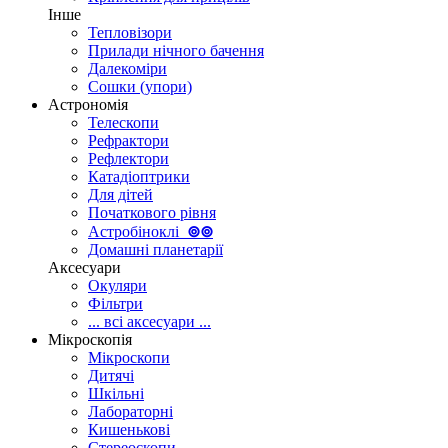
Інше
Тепловізори
Прилади нічного бачення
Далекоміри
Сошки (упори)
Астрономія
Телескопи
Рефрактори
Рефлектори
Катадіоптрики
Для дітей
Початкового рівня
Астробіноклі
⊚
⊚
Домашні планетарії
Аксесуари
Окуляри
Фільтри
... всі аксесуари ...
Мікроскопія
Мікроскопи
Дитячі
Шкільні
Лабораторні
Кишенькові
Стереоскопи