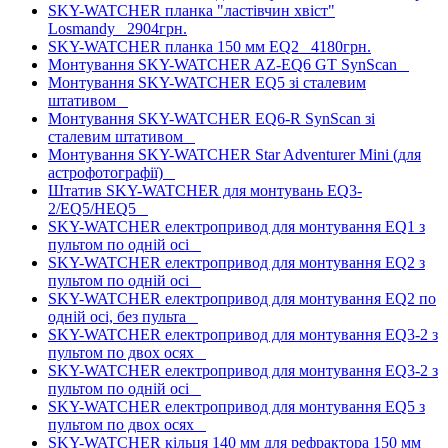
SKY-WATCHER планка "ластівчин хвіст"
Losmandy
2904грн.
SKY-WATCHER планка 150 мм EQ2
4180грн.
Монтування SKY-WATCHER AZ-EQ6 GT SynScan
Монтування SKY-WATCHER EQ5 зі сталевим
штативом
Монтування SKY-WATCHER EQ6-R SynScan зі
сталевим штативом
Монтування SKY-WATCHER Star Adventurer Mini (для
астрофотографії)
Штатив SKY-WATCHER для монтувань EQ3-
2/EQ5/HEQ5
SKY-WATCHER електропривод для монтування EQ1 з
пультом по одній осі
SKY-WATCHER електропривод для монтування EQ2 з
пультом по одній осі
SKY-WATCHER електропривод для монтування EQ2 по
одній осі, без пульта
SKY-WATCHER електропривод для монтування EQ3-2 з
пультом по двох осях
SKY-WATCHER електропривод для монтування EQ3-2 з
пультом по одній осі
SKY-WATCHER електропривод для монтування EQ5 з
пультом по двох осях
SKY-WATCHER кільця 140 мм для рефрактора 150 мм