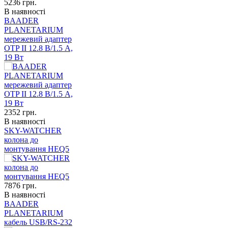
5236
грн.
В наявності
BAADER
PLANETARIUM
мережевий адаптер
OTP II 12.8 В/1.5 A,
19 Вт
2352
грн.
В наявності
SKY-WATCHER
колона до
монтування HEQ5
7876
грн.
В наявності
BAADER
PLANETARIUM
кабель USB/RS-232