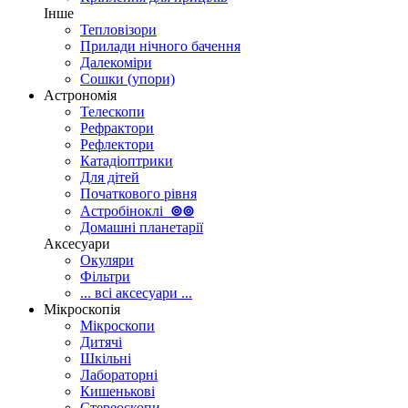
Інше
Тепловізори
Прилади нічного бачення
Далекоміри
Сошки (упори)
Астрономія
Телескопи
Рефрактори
Рефлектори
Катадіоптрики
Для дітей
Початкового рівня
Астробіноклі
⊚
⊚
Домашні планетарії
Аксесуари
Окуляри
Фільтри
... всі аксесуари ...
Мікроскопія
Мікроскопи
Дитячі
Шкільні
Лабораторні
Кишенькові
Стереоскопи