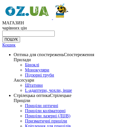
МАГАЗИН
чарівних цін
Кошик
Оптика для спостережень
Спостереження
Прилади
Біноклі
Монокуляри
Підзорні труби
Аксесуари
Штативи
L-адаптери, чохли, інше
Стрілецька оптика
Стрілецьке
Приціли
Приціли оптичні
Приціли коліматорні
Приціли лазерні (ЛЦВ)
Призматичні приціли
Кріплення для прицілів