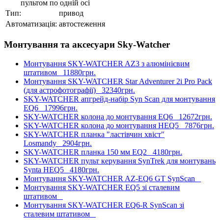
пультом по одній осі
Тип:
привод
Автоматизація:
автостеження
Монтування та аксесуари Sky-Watcher
Монтування SKY-WATCHER AZ3 з алюмінієвим
штативом
11880грн.
Монтування SKY-WATCHER Star Adventurer 2i Pro Pack
(для астрофотографії)
32340грн.
SKY-WATCHER апгрейд-набір Syn Scan для монтування
EQ6
17996грн.
SKY-WATCHER колона до монтування EQ6
12672грн.
SKY-WATCHER колона до монтування HEQ5
7876грн.
SKY-WATCHER планка "ластівчин хвіст"
Losmandy
2904грн.
SKY-WATCHER планка 150 мм EQ2
4180грн.
SKY-WATCHER пульт керування SynTrek для монтувань
Synta HEQ5
4180грн.
Монтування SKY-WATCHER AZ-EQ6 GT SynScan
Монтування SKY-WATCHER EQ5 зі сталевим
штативом
Монтування SKY-WATCHER EQ6-R SynScan зі
сталевим штативом