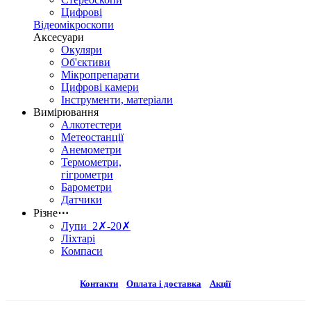
Цифрові
Відеомікроскопи
Аксесуари
Окуляри
Об'єктиви
Мікропрепарати
Цифрові камери
Інструменти, матеріали
Вимірювання
Алкотестери
Метеостанції
Анемометри
Термометри,
гігрометри
Барометри
Датчики
Різне
⋯
Лупи 2✗-20✗
Ліхтарі
Компаси
Контакти
Оплата і доставка
Акції