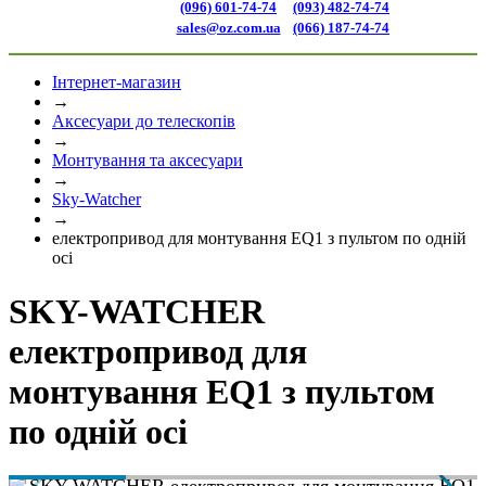
(096) 601-74-74
(093) 482-74-74
sales@oz.com.ua
(066) 187-74-74
Інтернет-магазин
→
Аксесуари до телескопів
→
Монтування та аксесуари
→
Sky-Watcher
→
електропривод для монтування EQ1 з пультом по одній
осі
SKY-WATCHER
електропривод для
монтування EQ1 з пультом
по одній осі