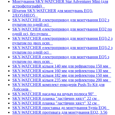
Монтування SKY-WATCHER Star Adventurer Mini (для
астрофотографії)
Штатив SKY-WATCHER для монтувань EQ3-
2/EQ5/HEQ5
SKY-WATCHER електропривод для монтування EQ2 з
пультом по одній осі
SKY-WATCHER електропривод для монтування EQ2 по
одній осі, без пульта
SKY-WATCHER електропривод для монтування EQ3-2 з
пультом по двох осях
SKY-WATCHER електропривод для монтування EQ3-2 з
пультом по одній осі
SKY-WATCHER електропривод для монтування EQ5 з
пультом по двох осях
SKY-WATCHER кільця 140 мм для рефрактора 150 мм
SKY-WATCHER кільця 160 мм для рефлектора 130 мм
SKY-WATCHER кільця 182 мм для рефлектора 150 мм
SKY-WATCHER кільця 235 мм для рефлектора 200 мм
SKY-WATCHER комплект енкодерів Push-To Kit для
Добсонів
SKY-WATCHER насадка на шукач полюса 90°
SKY-WATCHER планка "ластівчин хвіст" 22 см
SKY-WATCHER планка "ластівчин хвіст" 32 см
SKY-WATCHER проставка до монтування Synta EQ6
SKY-WATCHER противага для монтування EQ2, 3.56