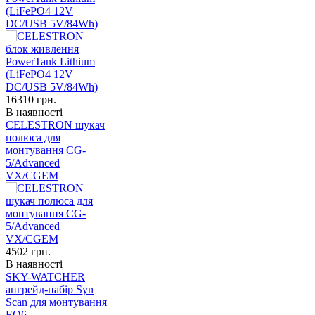
(LiFePO4 12V
DC/USB 5V/84Wh)
16310
грн.
В наявності
CELESTRON шукач
полюса для
монтування CG-
5/Advanced
VX/CGEM
4502
грн.
В наявності
SKY-WATCHER
апгрейд-набір Syn
Scan для монтування
EQ6