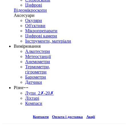
Цифрові
Відеомікроскопи
Аксесуари
Окуляри
Об'єктиви
Мікропрепарати
Цифрові камери
Інструменти, матеріали
Вимірювання
Алкотестери
Метеостанції
Анемометри
Термометри,
гігрометри
Барометри
Датчики
Різне
⋯
Лупи 2✗-20✗
Ліхтарі
Компаси
Контакти
Оплата і доставка
Акції