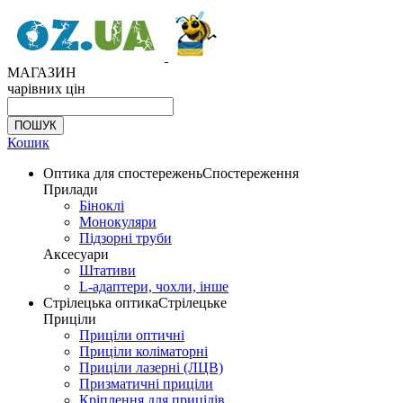
МАГАЗИН
чарівних цін
Кошик
Оптика для спостережень
Спостереження
Прилади
Біноклі
Монокуляри
Підзорні труби
Аксесуари
Штативи
L-адаптери, чохли, інше
Стрілецька оптика
Стрілецьке
Приціли
Приціли оптичні
Приціли коліматорні
Приціли лазерні (ЛЦВ)
Призматичні приціли
Кріплення для прицілів