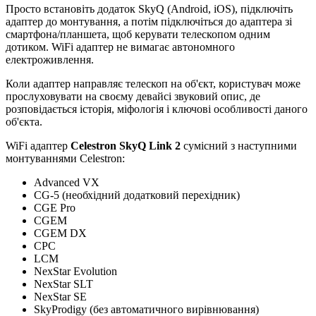
Просто встановіть додаток SkyQ (Android, iOS), підключіть
адаптер до монтування, а потім підключіться до адаптера зі
смартфона/планшета, щоб керувати телескопом одним
дотиком. WiFi адаптер не вимагає автономного
електроживлення.
Коли адаптер направляє телескоп на об'єкт, користувач може
прослуховувати на своєму девайсі звуковий опис, де
розповідається історія, міфологія і ключові особливості даного
об'єкта.
WiFi адаптер
Celestron SkyQ Link 2
сумісний з наступними
монтуваннями Celestron:
Advanced VX
CG-5 (необхідний додатковий перехідник)
CGE Pro
CGEM
CGEM DX
CPC
LCM
NexStar Evolution
NexStar SLT
NexStar SE
SkyProdigy (без автоматичного вирівнювання)