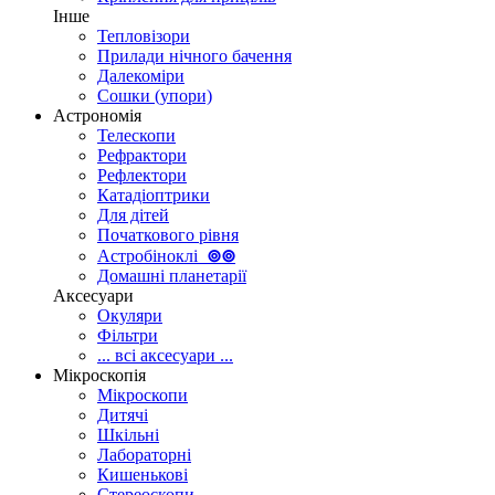
Інше
Тепловізори
Прилади нічного бачення
Далекоміри
Сошки (упори)
Астрономія
Телескопи
Рефрактори
Рефлектори
Катадіоптрики
Для дітей
Початкового рівня
Астробіноклі
⊚
⊚
Домашні планетарії
Аксесуари
Окуляри
Фільтри
... всі аксесуари ...
Мікроскопія
Мікроскопи
Дитячі
Шкільні
Лабораторні
Кишенькові
Стереоскопи