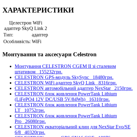
ХАРАКТЕРИСТИКИ
Целестрон WiFi
адаптер SkyQ Link 2
Тип:
адаптер
Особливість:
WiFi
Монтування та аксесуари Celestron
Монтування CELESTRON CGEM II зі сталевим
штативом
155232грн.
CELESTRON GPS-модуль SkySync
18480грн.
CELESTRON WiFi адаптер SkyQ Link
8316грн.
CELESTRON автомобільний адаптер NexStar
2150грн.
CELESTRON блок живлення PowerTank Lithium
(LiFePO4 12V DC/USB 5V/84Wh)
16310грн.
CELESTRON блок живлення PowerTank Lithium
LT
10752грн.
CELESTRON блок живлення PowerTank Lithium
Pro
26080грн.
CELESTRON екваторіальний клин для NexStar Evo/SE
6/8
40320грн.