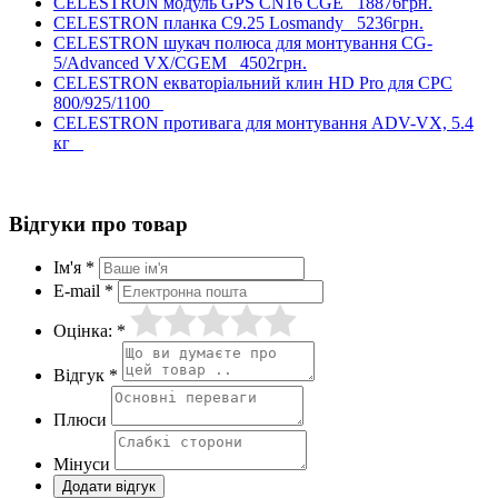
CELESTRON модуль GPS CN16 CGE
18876грн.
CELESTRON планка C9.25 Losmandy
5236грн.
CELESTRON шукач полюса для монтування CG-
5/Advanced VX/CGEM
4502грн.
CELESTRON екваторіальний клин HD Pro для CPC
800/925/1100
CELESTRON противага для монтування ADV-VX, 5.4
кг
Відгуки про товар
Ім'я *
E-mail *
Оцінка: *
Відгук *
Плюси
Мінуси