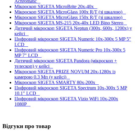
Achromatic
Мікроскоп SIGETA MicroBrite 20x-40x
Мікроскоп SIGETA MicroGlass 100x R/T (зі шкалою)
Мікроскоп SIGETA MicroGlass 150x R/T (зі шкалою)
Мікроскоп SIGETA MS-215 20x-40x LED Bino Stereo
Дитячий мікроскоп SIGETA Neptun (300x, 600x, 1200x) у
кейсі
Цифровий мікроскоп SIGETA Numeric 10x-300x 5 MP 5"
LCD
Цифровий мікроскоп SIGETA Numeric Pro 10x-300x 5
MP 7" LCD
Дитячий мікроскоп SIGETA Pandora (мікроскоп +
телескоп) у кейсі
Мікроскоп SIGETA PRIZE NOVUM 20x-1280x із
камерою 0.3 Mп (у кейсі)
Мікроскоп SIGETA SMARTY 80x-200x
Цифровий мікроскоп SIGETA Spectrum 10x-300x 5 MP
10.1" LCD
Цифровий мікроскоп SIGETA Vizio WiFi 10x-200x
1080P
Відгуки про товар