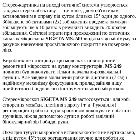
Стерео-картинка на виході оптичної системи утворюється
завдяки стерео-об'єктиву — точніше, двом об'єктивам,
встановленим в оправу під кутом близько 15° один до одного.
Збільшене об'єктивами (2x) зображення предмета окуляри
збільшують ще в 10 разів: в результаті виходить 20-кратне
збільшення. Світлові втрати при проходженні по оптичних
каналах мікроскопа
SIGETA MS-249
зводяться до мінімуму за
рахунок нанесення просвітлюючого покриття на поверхню
лінз.
Виробник не позиціонує цю модель як повноцінний
ремонтний мікроскоп: на думку конструкторів,
MS-249
повинен був виконувати тільки навчально-розважальні
функції. Але завдяки збільшеній робочій дистанції (7 см) і
надійному механізму фокусування, прилад зайняв нішу
прийнятного і недорогого інструментального мікроскопа.
Стереомікроскоп
SIGETA MS-249
застосовується і для хобі —
створення мозаїки, плетіння з дроту і т. д. Рукоділля і
реставраційні роботи під мікроскопом виконувати набагато
зручніше, ніж за допомогою лупи: в роботі задіяний
бінокулярний зір і обидві руки.
Окулярні тубуси мікроскопа встановлюються не вертикально,
а під кутом 45°: таке розташування зручно для роботи як