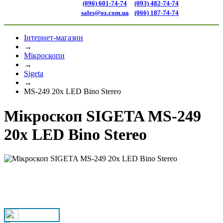
(096) 601-74-74
(093) 482-74-74
sales@oz.com.ua
(066) 187-74-74
Інтернет-магазин
→
Мікроскопи
→
Sigeta
→
MS-249 20x LED Bino Stereo
Мікроскоп SIGETA MS-249
20x LED Bino Stereo