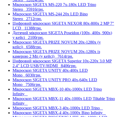
Мікроскоп SIGETA MS-220 7x-180x LED Trino
Stereo
35916грн.
Мікроскоп SIGETA MS-244 20x LED Bino
Stereo
2712грн.
Цифровий мікроскоп SIGETA NEXOR 80x-800x 2 MP 7"
LCD
11388грн.
Дитячий мікроскоп SIGETA Poseidon (100x, 400x, 900x)
у кейсі
2100грн.
Мікроскоп SIGETA PRIZE NOVUM 20x-1280x (у
кейсі)
6588грн.
Мікроскоп SIGETA PRIZE NOVUM 20x-1280x із
камерою 2 Mп (у кейсі)
7614грн.
Цифровий мікроскоп SIGETA Superior 10x-220x 3.0 MP
2.4" LCD USB/TV/HDMI
8406грн.
Мікроскоп SIGETA UNITY 40x-400x LED
Mono
6030грн.
Мікроскоп SIGETA UNITY PRO 40x-640x LED
Mono
7506грн.
Мікроскоп SIGETA MBX-10 40x-1000x LED Trino
Infinity
Мікроскоп SIGETA MBX-11 40x-1000x LED Tiltable Trino
Infinity
Мікроскоп SIGETA MBX-3 40x-1000x LED Trino
Мікроскоп SIGETA MBX-4 40x-1000x Bino Infinity