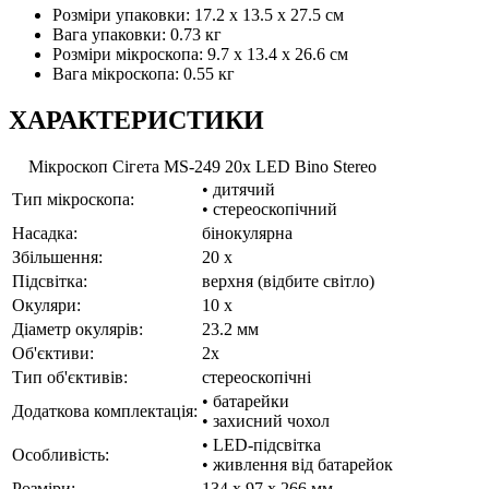
Розміри упаковки: 17.2 x 13.5 x 27.5 см
Вага упаковки: 0.73 кг
Розміри мікроскопа: 9.7 х 13.4 х 26.6 см
Вага мікроскопа: 0.55 кг
ХАРАКТЕРИСТИКИ
Мікроскоп Сігета MS-249 20x LED Bino Stereo
• дитячий
Тип мікроскопа:
• стереоскопічний
Насадка:
бінокулярна
Збільшення:
20 x
Підсвітка:
верхня (відбите світло)
Окуляри:
10 x
Діаметр окулярів:
23.2 мм
Об'єктиви:
2x
Тип об'єктивів:
стереоскопічні
• батарейки
Додаткова комплектація:
• захисний чохол
• LED-підсвітка
Особливість:
• живлення від батарейок
Розміри:
134 x 97 x 266 мм