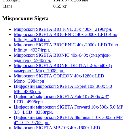
Вага:
0.55 кг
Мікроскопи Sigeta
Мікроскоп SIGETA BIO FIVE 35x-400x
2196грн.
Мікроскоп SIGETA BIOGENIC 40x-2000x LED Bino
Infinity
43014грн.
Мікроскоп SIGETA BIOGENIC 40x-2000x LED Trino
Infinity
49374грн.
Мікроскоп SIGETA BIONIC 40x-640x (смартфон-
адаптер)
5940грн.
Мікроскоп SIGETA BIONIC DIGITAL 40x-640x (з
камерою 2 Mп)
7008грн.
Мікроскоп SIGETA COREON 40x-1280x LED
Mono
3984грн.
Цифровий мікроскоп SIGETA Expert 10x-300x 5.0
MP
4890грн.
Цифровий мікроскоп SIGETA Fair 10x-800x 4.3"
LCD
4908грн.
Цифровий мікроскоп SIGETA Forward 10x-500x 5.0 MP
3.5" LCD
8358грн.
Цифровий мікроскоп SIGETA Illuminant 10x-300x 5 MP
4" LCD
9762грн.
Мікроскоп SIGETA MB-103 40x-1600x LED