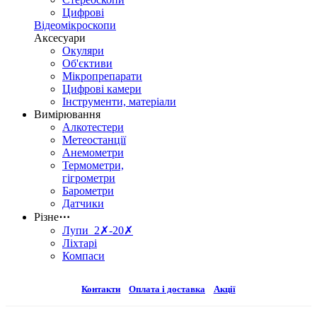
Цифрові
Відеомікроскопи
Аксесуари
Окуляри
Об'єктиви
Мікропрепарати
Цифрові камери
Інструменти, матеріали
Вимірювання
Алкотестери
Метеостанції
Анемометри
Термометри,
гігрометри
Барометри
Датчики
Різне
⋯
Лупи 2✗-20✗
Ліхтарі
Компаси
Контакти
Оплата і доставка
Акції