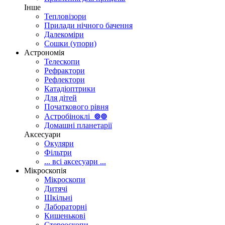
Інше
Тепловізори
Прилади нічного бачення
Далекоміри
Сошки (упори)
Астрономія
Телескопи
Рефрактори
Рефлектори
Катадіоптрики
Для дітей
Початкового рівня
Астробіноклі
⊚
⊚
Домашні планетарії
Аксесуари
Окуляри
Фільтри
... всі аксесуари ...
Мікроскопія
Мікроскопи
Дитячі
Шкільні
Лабораторні
Кишенькові
Стереоскопи