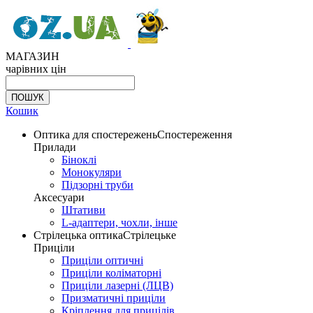
МАГАЗИН
чарівних цін
Кошик
Оптика для спостережень
Спостереження
Прилади
Біноклі
Монокуляри
Підзорні труби
Аксесуари
Штативи
L-адаптери, чохли, інше
Стрілецька оптика
Стрілецьке
Приціли
Приціли оптичні
Приціли коліматорні
Приціли лазерні (ЛЦВ)
Призматичні приціли
Кріплення для прицілів