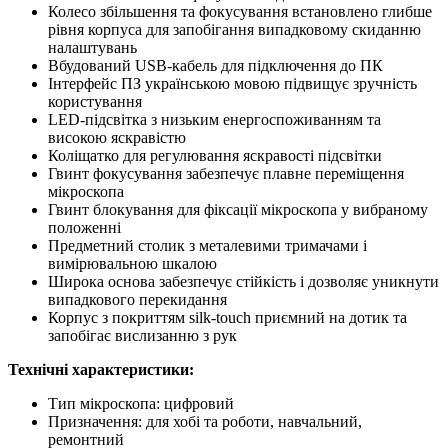
Колесо збільшення та фокусування встановлено глибше
рівня корпуса для запобігання випадковому скиданню
налаштувань
Вбудований USB-кабель для підключення до ПК
Інтерфейс ПЗ українською мовою підвищує зручність
користування
LED-підсвітка з низьким енергоспоживанням та
високою яскравістю
Коліщатко для регулювання яскравості підсвітки
Гвинт фокусування забезпечує плавне переміщення
мікроскопа
Гвинт блокування для фіксації мікроскопа у вибраному
положенні
Предметний столик з металевими тримачами і
вимірювальною шкалою
Широка основа забезпечує стійкість і дозволяє уникнути
випадкового перекидання
Корпус з покриттям silk-touch приємний на дотик та
запобігає вислизанню з рук
Технічні характеристики:
Тип мікроскопа: цифровий
Призначення: для хобі та роботи, навчальний,
ремонтний