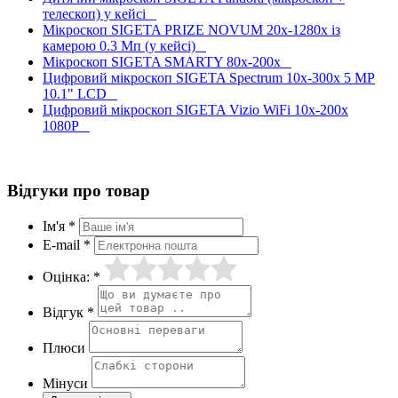
телескоп) у кейсі
Мікроскоп SIGETA PRIZE NOVUM 20x-1280x із
камерою 0.3 Mп (у кейсі)
Мікроскоп SIGETA SMARTY 80x-200x
Цифровий мікроскоп SIGETA Spectrum 10x-300x 5 MP
10.1" LCD
Цифровий мікроскоп SIGETA Vizio WiFi 10x-200x
1080P
Відгуки про товар
Ім'я *
E-mail *
Оцінка: *
Відгук *
Плюси
Мінуси