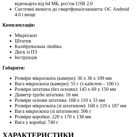
відеокарта від 64 МБ, роз’єм USB 2.0
Системні вимоги до смартфона/планшета: ОС Android
4.0 і вище
Комплектація:
Мікроскоп
Штатив
Калібрувальна лінійка
Диск із ПЗ
Інструкція
Габарити:
Розміри мікроскопа (камери): 36 х 36 х 109 мм
Вага мікроскопа (камери): 55 г (з кабелем – 100 г)
Розміри штатива (без основи): 145 х 69 х 150 мм
Діаметр труби штатива: 16 мм
Розміри основи штатива: 168 х 119 х 33 мм
Розміри мікроскопа (зі штативом): 168 х 119 х 187 мм
Вага мікроскопа (зі штативом): 506 г
Розміри коробки: 220 х 170 х 138 мм
Вага у коробці: 740 г
ХАРАКТЕРИСТИКИ