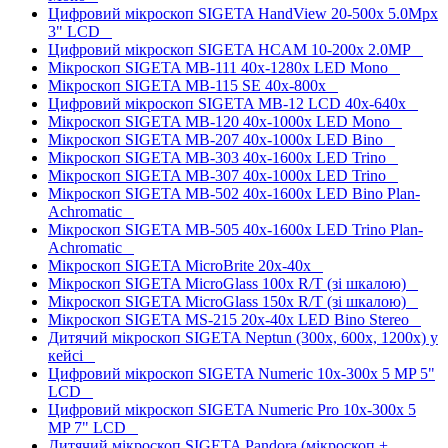
Цифровий мікроскоп SIGETA HandView 20-500x 5.0Mpx
3" LCD
Цифровий мікроскоп SIGETA HCAM 10-200x 2.0MP
Мікроскоп SIGETA MB-111 40x-1280x LED Mono
Мікроскоп SIGETA MB-115 SE 40x-800x
Цифровий мікроскоп SIGETA MB-12 LCD 40x-640x
Мікроскоп SIGETA MB-120 40x-1000x LED Mono
Мікроскоп SIGETA MB-207 40x-1000x LED Bino
Мікроскоп SIGETA MB-303 40x-1600x LED Trino
Мікроскоп SIGETA MB-307 40x-1000x LED Trino
Мікроскоп SIGETA MB-502 40x-1600x LED Bino Plan-
Achromatic
Мікроскоп SIGETA MB-505 40x-1600x LED Trino Plan-
Achromatic
Мікроскоп SIGETA MicroBrite 20x-40x
Мікроскоп SIGETA MicroGlass 100x R/T (зі шкалою)
Мікроскоп SIGETA MicroGlass 150x R/T (зі шкалою)
Мікроскоп SIGETA MS-215 20x-40x LED Bino Stereo
Дитячий мікроскоп SIGETA Neptun (300x, 600x, 1200x) у
кейсі
Цифровий мікроскоп SIGETA Numeric 10x-300x 5 MP 5"
LCD
Цифровий мікроскоп SIGETA Numeric Pro 10x-300x 5
MP 7" LCD
Дитячий мікроскоп SIGETA Pandora (мікроскоп +