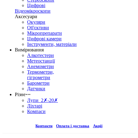
Цифрові
Відеомікроскопи
Аксесуари
Окуляри
Об'єктиви
Мікропрепарати
Цифрові камери
Інструменти, матеріали
Вимірювання
Алкотестери
Метеостанції
Анемометри
Термометри,
гігрометри
Барометри
Датчики
Різне
⋯
Лупи 2✗-20✗
Ліхтарі
Компаси
Контакти
Оплата і доставка
Акції