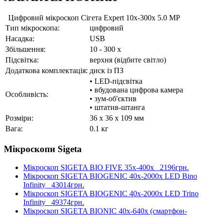
Цифровий мікроскоп Сігета Expert 10x-300x 5.0 MP
Тип мікроскопа:
цифровий
Насадка:
USB
Збільшення:
10 - 300 x
Підсвітка:
верхня (відбите світло)
Додаткова комплектація:
диск із ПЗ
• LED-підсвітка
• вбудована цифрова камера
Особливість:
• зум-об'єктив
• штатив-штанга
Розміри:
36 x 36 x 109 мм
Вага:
0.1 кг
Мікроскопи Sigeta
Мікроскоп SIGETA BIO FIVE 35x-400x
2196грн.
Мікроскоп SIGETA BIOGENIC 40x-2000x LED Bino
Infinity
43014грн.
Мікроскоп SIGETA BIOGENIC 40x-2000x LED Trino
Infinity
49374грн.
Мікроскоп SIGETA BIONIC 40x-640x (смартфон-