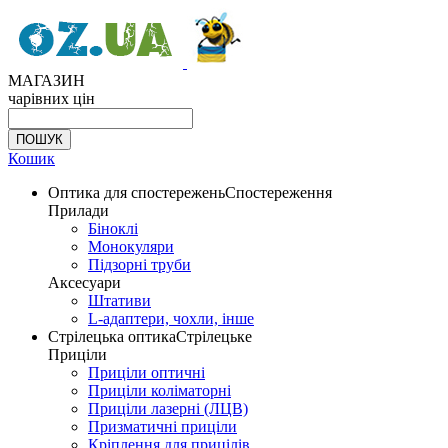
МАГАЗИН
чарівних цін
Кошик
Оптика для спостережень
Спостереження
Прилади
Біноклі
Монокуляри
Підзорні труби
Аксесуари
Штативи
L-адаптери, чохли, інше
Стрілецька оптика
Стрілецьке
Приціли
Приціли оптичні
Приціли коліматорні
Приціли лазерні (ЛЦВ)
Призматичні приціли
Кріплення для прицілів