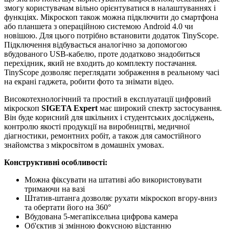
змогу користувачам вільно орієнтуватися в налаштуваннях і
функціях. Мікроскоп також можна підключити до смартфона
або планшета з операційною системою Android 4.0 чи
новішою. Для цього потрібно встановити додаток TinyScope.
Підключення відбувається аналогічно за допомогою
вбудованого USB-кабелю, проте додатково знадобиться
перехідник, який не входить до комплекту постачання.
TinyScope дозволяє переглядати зображення в реальному часі
на екрані гаджета, робити фото та знімати відео.
Високотехнологічний та простий в експлуатації цифровий
мікроскоп
SIGETA Expert
має широкий спектр застосування.
Він буде корисний для шкільних і студентських досліджень,
контролю якості продукції на виробництві, медичної
діагностики, ремонтних робіт, а також для самостійного
знайомства з мікросвітом в домашніх умовах.
Конструктивні особливості:
Можна фіксувати на штативі або використовувати
тримаючи на вазі
Штатив-штанга дозволяє рухати мікроскоп вгору-вниз
та обертати його на 360°
Вбудована 5-мегапіксельна цифрова камера
Об'єктив зі змінною фокусною відстанню