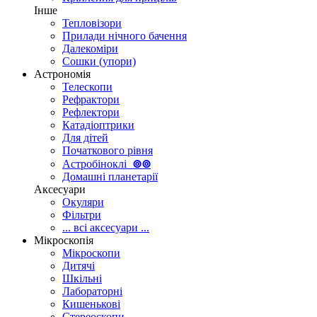
Інше
Тепловізори
Прилади нічного бачення
Далекоміри
Сошки (упори)
Астрономія
Телескопи
Рефрактори
Рефлектори
Катадіоптрики
Для дітей
Початкового рівня
Астробіноклі
⊚
⊚
Домашні планетарії
Аксесуари
Окуляри
Фільтри
... всі аксесуари ...
Мікроскопія
Мікроскопи
Дитячі
Шкільні
Лабораторні
Кишенькові
Стереоскопи