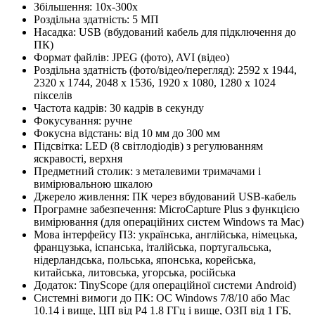
Збільшення: 10х-300х
Роздільна здатність: 5 МП
Насадка: USB (вбудований кабель для підключення до
ПК)
Формат файлів: JPEG (фото), AVI (відео)
Роздільна здатність (фото/відео/перегляд): 2592 х 1944,
2320 х 1744, 2048 х 1536, 1920 х 1080, 1280 x 1024
пікселів
Частота кадрів: 30 кадрів в секунду
Фокусування: ручне
Фокусна відстань: від 10 мм до 300 мм
Підсвітка: LED (8 світлодіодів) з регулюванням
яскравості, верхня
Предметний столик: з металевими тримачами і
вимірювальною шкалою
Джерело живлення: ПК через вбудований USB-кабель
Програмне забезпечення: MicroCapture Plus з функцією
вимірювання (для операційних систем Windows та Mac)
Мова інтерфейсу ПЗ: українська, англійська, німецька,
французька, іспанська, італійська, португальська,
нідерландська, польська, японська, корейська,
китайська, литовська, угорська, російська
Додаток: TinyScope (для операційної системи Android)
Системні вимоги до ПК: ОС Windows 7/8/10 або Mac
10.14 і вище, ЦП від P4 1.8 ГГц і вище, ОЗП від 1 ГБ,