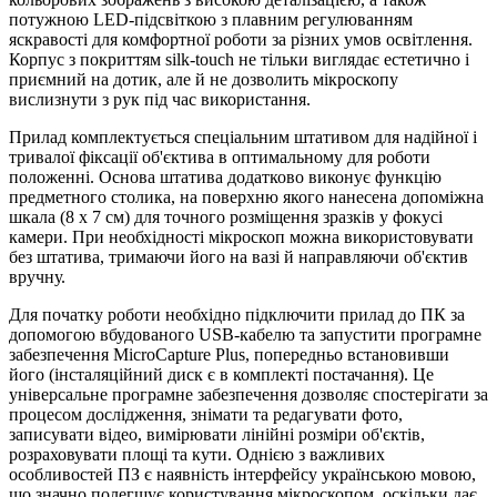
потужною LED-підсвіткою з плавним регулюванням
яскравості для комфортної роботи за різних умов освітлення.
Корпус з покриттям silk-touch не тільки виглядає естетично і
приємний на дотик, але й не дозволить мікроскопу
вислизнути з рук під час використання.
Прилад комплектується спеціальним штативом для надійної і
тривалої фіксації об'єктива в оптимальному для роботи
положенні. Основа штатива додатково виконує функцію
предметного столика, на поверхню якого нанесена допоміжна
шкала (8 х 7 см) для точного розміщення зразків у фокусі
камери. При необхідності мікроскоп можна використовувати
без штатива, тримаючи його на вазі й направляючи об'єктив
вручну.
Для початку роботи необхідно підключити прилад до ПК за
допомогою вбудованого USB-кабелю та запустити програмне
забезпечення MicroCapture Plus, попередньо встановивши
його (інсталяційний диск є в комплекті постачання). Це
універсальне програмне забезпечення дозволяє спостерігати за
процесом дослідження, знімати та редагувати фото,
записувати відео, вимірювати лінійні розміри об'єктів,
розраховувати площі та кути. Однією з важливих
особливостей ПЗ є наявність інтерфейсу українською мовою,
що значно полегшує користування мікроскопом, оскільки дає