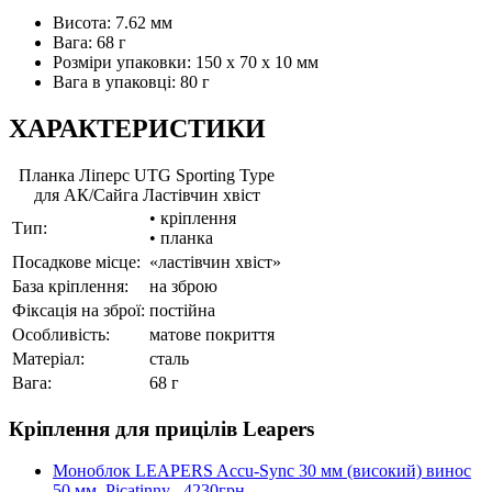
Висота: 7.62 мм
Вага: 68 г
Розміри упаковки: 150 x 70 x 10 мм
Вага в упаковці: 80 г
ХАРАКТЕРИСТИКИ
Планка Ліперс UTG Sporting Type
для АК/Сайга Ластівчин хвіст
• кріплення
Тип:
• планка
Посадкове місце:
«ластівчин хвіст»
База кріплення:
на зброю
Фіксація на зброї:
постійна
Особливість:
матове покриття
Матеріал:
сталь
Вага:
68 г
Кріплення для прицілів Leapers
Моноблок LEAPERS Accu-Sync 30 мм (високий) винос
50 мм, Picatinny
4230грн.