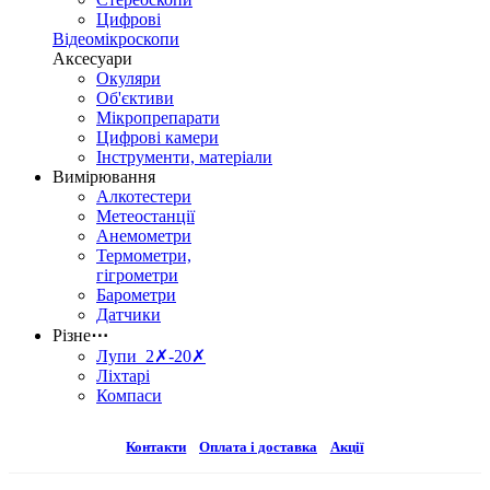
Цифрові
Відеомікроскопи
Аксесуари
Окуляри
Об'єктиви
Мікропрепарати
Цифрові камери
Інструменти, матеріали
Вимірювання
Алкотестери
Метеостанції
Анемометри
Термометри,
гігрометри
Барометри
Датчики
Різне
⋯
Лупи 2✗-20✗
Ліхтарі
Компаси
Контакти
Оплата і доставка
Акції