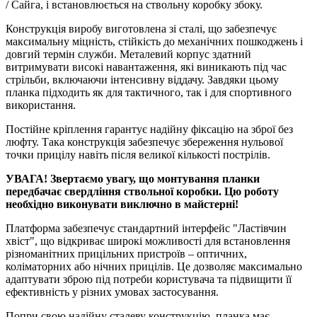
/ Сайга, і встановлюється на ствольну коробку збоку.
Конструкція виробу виготовлена зі сталі, що забезпечує
максимальну міцність, стійкість до механічних пошкоджень і
довгий термін служби. Металевий корпус здатний
витримувати високі навантаження, які виникають під час
стрільби, включаючи інтенсивну віддачу. Завдяки цьому
планка підходить як для тактичного, так і для спортивного
використання.
Постійне кріплення гарантує надійну фіксацію на зброї без
люфту. Така конструкція забезпечує збереження нульової
точки прицілу навіть після великої кількості пострілів.
УВАГА!
Звертаємо увагу, що монтування планки
передбачає свердління ствольної коробки. Цю роботу
необхідно виконувати виключно в майстерні!
Платформа забезпечує стандартний інтерфейс "Ластівчин
хвіст", що відкриває широкі можливості для встановлення
різноманітних прицільних пристроїв – оптичних,
коліматорних або нічних прицілів. Це дозволяє максимально
адаптувати зброю під потреби користувача та підвищити її
ефективність у різних умовах застосування.
Попри свою надійну сталеву конструкцію, планка має