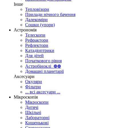
Інше
Тепловізори
Прилади нічного бачення
Далекоміри
Сошки (упори)
Астрономія
Телескопи
Рефрактори
Рефлектори
Катадіоптрики
Для дітей
Початкового рівня
Астробіноклі
⊚
⊚
Домашні планетарії
Аксесуари
Окуляри
Фільтри
... всі аксесуари ...
Мікроскопія
Мікроскопи
Дитячі
Шкільні
Лабораторні
Кишенькові
Стереоскопи