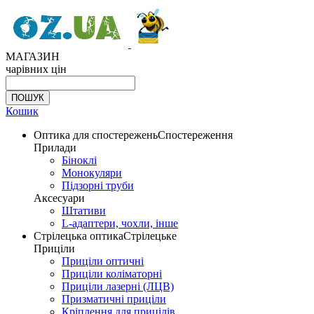
МАГАЗИН
чарівних цін
Кошик
Оптика для спостережень
Спостереження
Прилади
Біноклі
Монокуляри
Підзорні труби
Аксесуари
Штативи
L-адаптери, чохли, інше
Стрілецька оптика
Стрілецьке
Приціли
Приціли оптичні
Приціли коліматорні
Приціли лазерні (ЛЦВ)
Призматичні приціли
Кріплення для прицілів