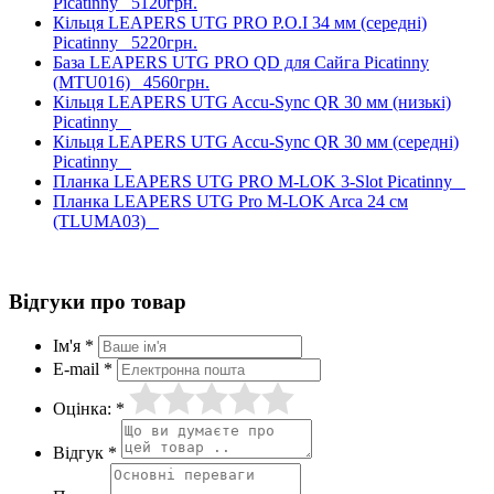
Picatinny
5120грн.
Кільця LEAPERS UTG PRO P.O.I 34 мм (середні)
Picatinny
5220грн.
База LEAPERS UTG PRO QD для Сайга Picatinny
(MTU016)
4560грн.
Кільця LEAPERS UTG Accu-Sync QR 30 мм (низькі)
Picatinny
Кільця LEAPERS UTG Accu-Sync QR 30 мм (середні)
Picatinny
Планка LEAPERS UTG PRO M-LOK 3-Slot Picatinny
Планка LEAPERS UTG Pro M-LOK Arca 24 см
(TLUMA03)
Відгуки про товар
Ім'я *
E-mail *
Оцінка: *
Відгук *