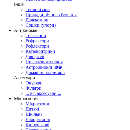
Інше
Тепловізори
Прилади нічного бачення
Далекоміри
Сошки (упори)
Астрономія
Телескопи
Рефрактори
Рефлектори
Катадіоптрики
Для дітей
Початкового рівня
Астробіноклі
⊚
⊚
Домашні планетарії
Аксесуари
Окуляри
Фільтри
... всі аксесуари ...
Мікроскопія
Мікроскопи
Дитячі
Шкільні
Лабораторні
Кишенькові
Стереоскопи