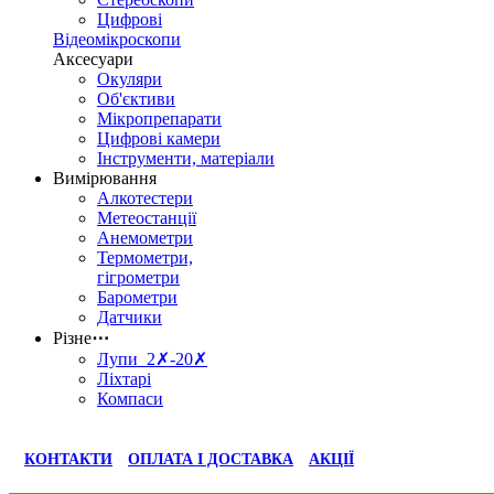
Цифрові
Відеомікроскопи
Аксесуари
Окуляри
Об'єктиви
Мікропрепарати
Цифрові камери
Інструменти, матеріали
Вимірювання
Алкотестери
Метеостанції
Анемометри
Термометри,
гігрометри
Барометри
Датчики
Різне
⋯
Лупи 2✗-20✗
Ліхтарі
Компаси
КОНТАКТИ
ОПЛАТА І ДОСТАВКА
АКЦІЇ