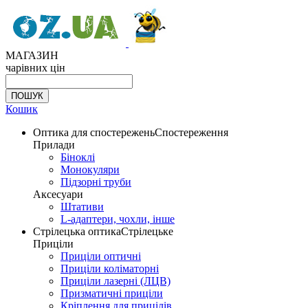
МАГАЗИН
чарівних цін
Кошик
Оптика для спостережень
Спостереження
Прилади
Біноклі
Монокуляри
Підзорні труби
Аксесуари
Штативи
L-адаптери, чохли, інше
Стрілецька оптика
Стрілецьке
Приціли
Приціли оптичні
Приціли коліматорні
Приціли лазерні (ЛЦВ)
Призматичні приціли
Кріплення для прицілів