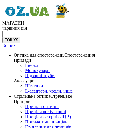
МАГАЗИН
чарівних цін
Кошик
Оптика для спостережень
Спостереження
Прилади
Біноклі
Монокуляри
Підзорні труби
Аксесуари
Штативи
L-адаптери, чохли, інше
Стрілецька оптика
Стрілецьке
Приціли
Приціли оптичні
Приціли коліматорні
Приціли лазерні (ЛЦВ)
Призматичні приціли
Кріплення для прицілів