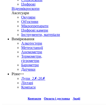
Цифрові
Відеомікроскопи
Аксесуари
Окуляри
Об'єктиви
Мікропрепарати
Цифрові камери
Інструменти, матеріали
Вимірювання
Алкотестери
Метеостанції
Анемометри
Термометри,
гігрометри
Барометри
Датчики
Різне
⋯
Лупи 2✗-20✗
Ліхтарі
Компаси
Контакти
Оплата і доставка
Акції