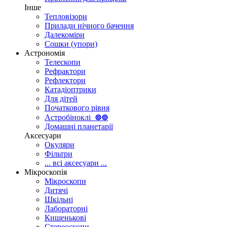
Інше
Тепловізори
Прилади нічного бачення
Далекоміри
Сошки (упори)
Астрономія
Телескопи
Рефрактори
Рефлектори
Катадіоптрики
Для дітей
Початкового рівня
Астробіноклі
⊚
⊚
Домашні планетарії
Аксесуари
Окуляри
Фільтри
... всі аксесуари ...
Мікроскопія
Мікроскопи
Дитячі
Шкільні
Лабораторні
Кишенькові
Стереоскопи