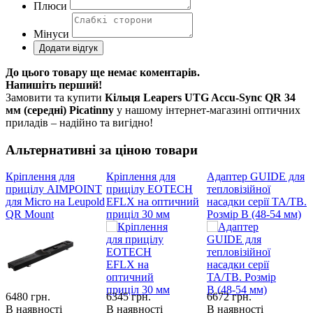
Плюси
Мінуси
До цього товару ще немає коментарів.
Напишіть перший!
Замовити та купити
Кільця Leapers UTG Accu-Sync QR 34
мм (середні) Picatinny
у нашому інтернет-магазині оптичних
приладів – надійно та вигідно!
Альтернативні за ціною товари
Кріплення для
Кріплення для
Адаптер GUIDE для
прицілу AIMPOINT
прицілу EOTECH
тепловізійної
Q
для Micro на Leupold
EFLX на оптичний
насадки серії TA/ТВ.
м
QR Mount
приціл 30 мм
Розмір B (48-54 мм)
W
6480
грн.
6345
грн.
6672
грн.
6
В наявності
В наявності
В наявності
В