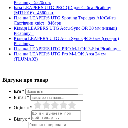
Picatinny
5220грн.
База LEAPERS UTG PRO QD для Сайга Picatinny
(MTU016)
4560грн.
Планка LEAPERS UTG Sporting Type для АК/Сайга
Ластівчин хвіст
846грн.
Кільця LEAPERS UTG Accu-Sync QR 30 мм (низькі)
Picatinny
Кільця LEAPERS UTG Accu-Sync QR 30 мм (середні)
Picatinny
Планка LEAPERS UTG PRO M-LOK 3-Slot Picatinny
Планка LEAPERS UTG Pro M-LOK Arca 24 см
(TLUMA03)
Відгуки про товар
Ім'я *
E-mail *
Оцінка: *
Відгук *