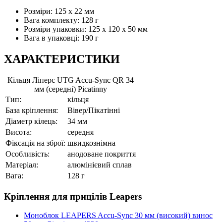
Розміри: 125 х 22 мм
Вага комплекту: 128 г
Розміри упаковки: 125 x 120 x 50 мм
Вага в упаковці: 190 г
ХАРАКТЕРИСТИКИ
Кільця Ліперс UTG Accu-Sync QR 34
мм (середні) Picatinny
Тип:
кільця
База кріплення:
Вівер/Пікатінні
Діаметр кілець:
34 мм
Висота:
середня
Фіксація на зброї:
швидкознімна
Особливість:
анодоване покриття
Матеріал:
алюмінієвий сплав
Вага:
128 г
Кріплення для прицілів Leapers
Моноблок LEAPERS Accu-Sync 30 мм (високий) винос