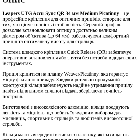
ОПИС
Leapers UTG Accu-Sync QR 34 мм Medium Picatinny
– це
професійне кріплення для оптичних прицілів, створене для
тих, хто цінує точність і стабільність. Середній профіль
дозволяє встановлювати оптику з достатньо великим
діаметром об’єктива (до 64 мм), забезпечуючи комфортний
приціл та оптимальну висоту для стрільця.
Система швидкого кріплення Quick Release (QR) забезпечує
оперативне встановлення або зняття без потреби в додаткових
інструментах.
Приціл кріпиться на планку Weaver/Picatinny, яка гарантує
міцну фіксацію приладу. Завдяки ретельно продуманій
конструкції кільця забезпечують надійне утримання прицілу
навіть під впливом сильної віддачі, зберігаючи точність
пострілів.
Виготовлені з високоякісного алюмінію, кільця поєднують
легкість та міцність, що робить їх чудовим вибором для
мисливців, спортивних стрільців та любителів високоточної
стрільби.
Кільця мають всередині вставки з пластику, які захищають