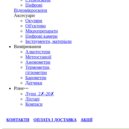
Цифрові
Відеомікроскопи
Аксесуари
Окуляри
Об'єктиви
Мікропрепарати
Цифрові камери
Інструменти, матеріали
Вимірювання
Алкотестери
Метеостанції
Анемометри
Термометри,
гігрометри
Барометри
Датчики
Різне
⋯
Лупи 2✗-20✗
Ліхтарі
Компаси
КОНТАКТИ
ОПЛАТА І ДОСТАВКА
АКЦІЇ