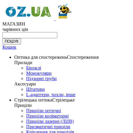
МАГАЗИН
чарівних цін
Кошик
Оптика для спостережень
Спостереження
Прилади
Біноклі
Монокуляри
Підзорні труби
Аксесуари
Штативи
L-адаптери, чохли, інше
Стрілецька оптика
Стрілецьке
Приціли
Приціли оптичні
Приціли коліматорні
Приціли лазерні (ЛЦВ)
Призматичні приціли
Кріплення для прицілів