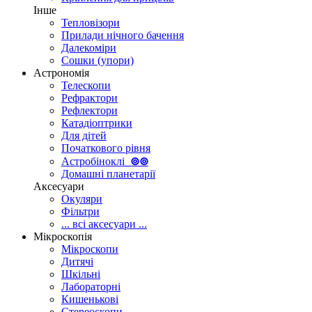
Інше
Тепловізори
Прилади нічного бачення
Далекоміри
Сошки (упори)
Астрономія
Телескопи
Рефрактори
Рефлектори
Катадіоптрики
Для дітей
Початкового рівня
Астробіноклі
⊚
⊚
Домашні планетарії
Аксесуари
Окуляри
Фільтри
... всі аксесуари ...
Мікроскопія
Мікроскопи
Дитячі
Шкільні
Лабораторні
Кишенькові
Стереоскопи