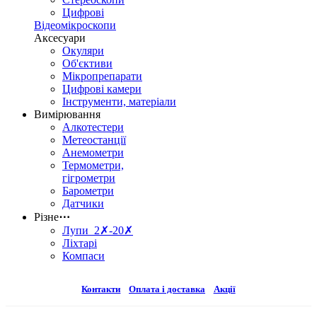
Цифрові
Відеомікроскопи
Аксесуари
Окуляри
Об'єктиви
Мікропрепарати
Цифрові камери
Інструменти, матеріали
Вимірювання
Алкотестери
Метеостанції
Анемометри
Термометри,
гігрометри
Барометри
Датчики
Різне
⋯
Лупи 2✗-20✗
Ліхтарі
Компаси
Контакти
Оплата і доставка
Акції