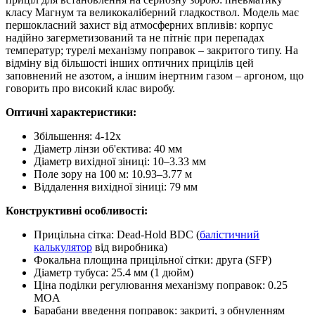
класу Магнум та великокаліберний гладкоствол. Модель має
першокласний захист від атмосферних впливів: корпус
надійно загерметизований та не пітніє при перепадах
температур; турелі механізму поправок – закритого типу. На
відміну від більшості інших оптичних прицілів цей
заповнений не азотом, а іншим інертним газом – аргоном, що
говорить про високий клас виробу.
Оптичні характеристики:
Збільшення: 4-12x
Діаметр лінзи об'єктива: 40 мм
Діаметр вихідної зіниці: 10–3.33 мм
Поле зору на 100 м: 10.93–3.77 м
Віддалення вихідної зіниці: 79 мм
Конструктивні особливості:
Прицільна сітка: Dead-Hold BDC (
балістичний
калькулятор
від виробника)
Фокальна площина прицільної сітки: друга (SFP)
Діаметр тубуса: 25.4 мм (1 дюйм)
Ціна поділки регулювання механізму поправок: 0.25
MOA
Барабани введення поправок: закриті, з обнуленням