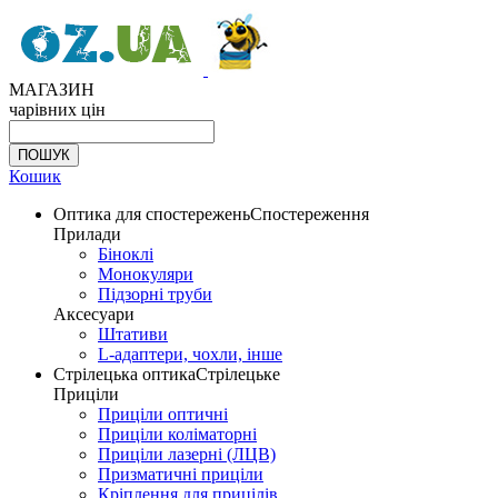
МАГАЗИН
чарівних цін
Кошик
Оптика для спостережень
Спостереження
Прилади
Біноклі
Монокуляри
Підзорні труби
Аксесуари
Штативи
L-адаптери, чохли, інше
Стрілецька оптика
Стрілецьке
Приціли
Приціли оптичні
Приціли коліматорні
Приціли лазерні (ЛЦВ)
Призматичні приціли
Кріплення для прицілів