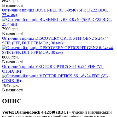
8645
грн.
В наявності
Оптичний приціл BUSHNELL R3 3-9x40 (SFP, DZ22 BDC,
25.4 мм)
7900
грн.
В наявності
Оптичний приціл DISCOVERY OPTICS HT GEN2 6-24x44
SFIR (FFP, DLT FFP MOA, 30 мм)
8660
грн.
В наявності
Оптичний приціл VECTOR OPTICS S6 1-6x24 FDE (VI-
CTSIX IR)
7849
грн.
В наявності
ОПИС
Vortex Diamondback 4-12x40 (BDC)
– чудовий мисливський
приціл для встановлення на серйозну зброю: пневматику