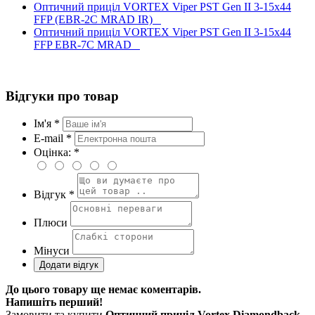
Оптичний приціл VORTEX Viper PST Gen II 3-15x44
FFP (EBR-2C MRAD IR)
Оптичний приціл VORTEX Viper PST Gen II 3-15x44
FFP EBR-7C MRAD
Відгуки про товар
Ім'я *
E-mail *
Оцінка: *
Відгук *
Плюси
Мінуси
До цього товару ще немає коментарів.
Напишіть перший!
Замовити та купити
Оптичний приціл Vortex Diamondback