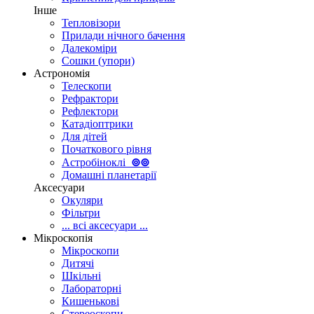
Інше
Тепловізори
Прилади нічного бачення
Далекоміри
Сошки (упори)
Астрономія
Телескопи
Рефрактори
Рефлектори
Катадіоптрики
Для дітей
Початкового рівня
Астробіноклі
⊚
⊚
Домашні планетарії
Аксесуари
Окуляри
Фільтри
... всі аксесуари ...
Мікроскопія
Мікроскопи
Дитячі
Шкільні
Лабораторні
Кишенькові
Стереоскопи