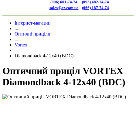
(096) 601-74-74
(093) 482-74-74
sales@oz.com.ua
(066) 187-74-74
Інтернет-магазин
→
Оптичні приціли
→
Vortex
→
Diamondback 4-12x40 (BDC)
Оптичний приціл VORTEX
Diamondback 4-12x40 (BDC)