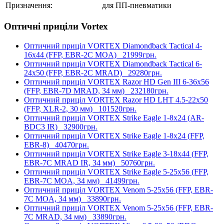
Призначення:
для ПП-пневматики
Оптичні приціли Vortex
Оптичний приціл VORTEX Diamondback Tactical 4-
16x44 (FFP, EBR-2C MOA)
21999грн.
Оптичний приціл VORTEX Diamondback Tactical 6-
24x50 (FFP, EBR-2C MRAD)
29280грн.
Оптичний приціл VORTEX Razor HD Gen III 6-36x56
(FFP, EBR-7D MRAD, 34 мм)
232180грн.
Оптичний приціл VORTEX Razor HD LHT 4.5-22x50
(FFP, XLR-2, 30 мм)
101520грн.
Оптичний приціл VORTEX Strike Eagle 1-8x24 (AR-
BDC3 IR)
32900грн.
Оптичний приціл VORTEX Strike Eagle 1-8x24 (FFP,
EBR-8)
40470грн.
Оптичний приціл VORTEX Strike Eagle 3-18x44 (FFP,
EBR-7C MRAD IR, 34 мм)
50760грн.
Оптичний приціл VORTEX Strike Eagle 5-25х56 (FFP,
EBR-7C MOA, 34 мм)
41499грн.
Оптичний приціл VORTEX Venom 5-25x56 (FFP, EBR-
7C MOA, 34 мм)
33890грн.
Оптичний приціл VORTEX Venom 5-25x56 (FFP, EBR-
7C MRAD, 34 мм)
33890грн.