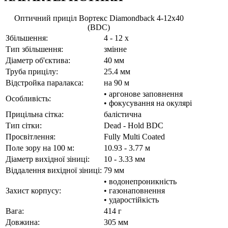
Оптичний приціл Вортекс Diamondback 4-12x40
(BDC)
Збільшення:
4 - 12 x
Тип збільшення:
змінне
Діаметр об'єктива:
40 мм
Труба прицілу:
25.4 мм
Відстройка паралакса:
на 90 м
• аргонове заповнення
Особливість:
• фокусування на окулярі
Прицільна сітка:
балістична
Тип сітки:
Dead - Hold BDC
Просвітлення:
Fully Multi Coated
Поле зору на 100 м:
10.93 - 3.77 м
Діаметр вихідної зіниці:
10 - 3.33 мм
Віддалення вихідної зіниці:
79 мм
• водонепроникність
Захист корпусу:
• газонаповнення
• ударостійкість
Вага:
414 г
Довжина:
305 мм