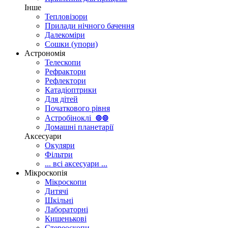
Інше
Тепловізори
Прилади нічного бачення
Далекоміри
Сошки (упори)
Астрономія
Телескопи
Рефрактори
Рефлектори
Катадіоптрики
Для дітей
Початкового рівня
Астробіноклі
⊚
⊚
Домашні планетарії
Аксесуари
Окуляри
Фільтри
... всі аксесуари ...
Мікроскопія
Мікроскопи
Дитячі
Шкільні
Лабораторні
Кишенькові
Стереоскопи