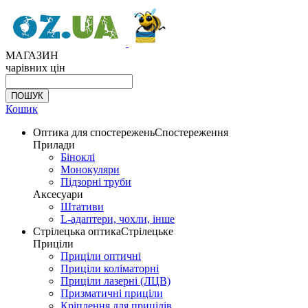
МАГАЗИН
чарівних цін
Кошик
Оптика для спостережень
Спостереження
Прилади
Біноклі
Монокуляри
Підзорні труби
Аксесуари
Штативи
L-адаптери, чохли, інше
Стрілецька оптика
Стрілецьке
Приціли
Приціли оптичні
Приціли коліматорні
Приціли лазерні (ЛЦВ)
Призматичні приціли
Кріплення для прицілів