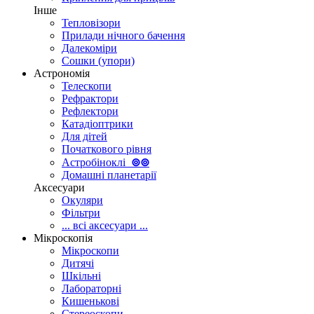
Інше
Тепловізори
Прилади нічного бачення
Далекоміри
Сошки (упори)
Астрономія
Телескопи
Рефрактори
Рефлектори
Катадіоптрики
Для дітей
Початкового рівня
Астробіноклі
⊚
⊚
Домашні планетарії
Аксесуари
Окуляри
Фільтри
... всі аксесуари ...
Мікроскопія
Мікроскопи
Дитячі
Шкільні
Лабораторні
Кишенькові
Стереоскопи