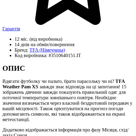
Гарантія
12 міс.
(від виробника)
14 днів
на обмін/повернення
Бренд:
TFA
(Німеччина)
Код виробника:
#3510640151.IT
ОПИС
Вдягати футболку чи пальто, брати парасольку чи ні?
TFA
Weather Pam XS
завжди знає відповідь на ці запитання! 15
зображень дівчини завжди показують правильний одяг для
поточної температури зовнішнього повітря. Необхідне
значення визначається через власний бездротовий передавач у
вашій місцевості. Також орієнтуватися на прогноз погоди
допомагають символи, які також відображаються на екрані
метеостанції.
Додатково відображається інформація про фазу Місяця, схід/
захід Сонця.