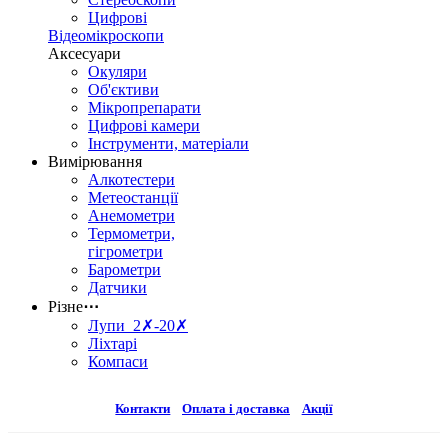
Цифрові
Відеомікроскопи
Аксесуари
Окуляри
Об'єктиви
Мікропрепарати
Цифрові камери
Інструменти, матеріали
Вимірювання
Алкотестери
Метеостанції
Анемометри
Термометри,
гігрометри
Барометри
Датчики
Різне
⋯
Лупи 2✗-20✗
Ліхтарі
Компаси
Контакти
Оплата і доставка
Акції