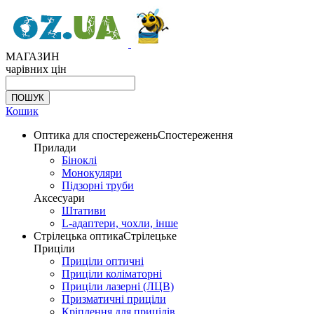
МАГАЗИН
чарівних цін
Кошик
Оптика для спостережень
Спостереження
Прилади
Біноклі
Монокуляри
Підзорні труби
Аксесуари
Штативи
L-адаптери, чохли, інше
Стрілецька оптика
Стрілецьке
Приціли
Приціли оптичні
Приціли коліматорні
Приціли лазерні (ЛЦВ)
Призматичні приціли
Кріплення для прицілів