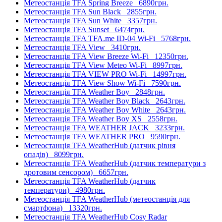
Метеостанція TFA Spring Breeze
6890грн.
Метеостанція TFA Sun Black
2855грн.
Метеостанція TFA Sun White
3357грн.
Метеостанція TFA Sunset
6474грн.
Метеостанція TFA TFA.me ID-04 Wi-Fi
5768грн.
Метеостанція TFA View
3410грн.
Метеостанція TFA View Breeze Wi-Fi
12350грн.
Метеостанція TFA View Meteo Wi-Fi
8997грн.
Метеостанція TFA VIEW PRO Wi-Fi
14997грн.
Метеостанція TFA View Show Wi-Fi
7590грн.
Метеостанція TFA Weather Boy
2848грн.
Метеостанція TFA Weather Boy Black
2643грн.
Метеостанція TFA Weather Boy White
2643грн.
Метеостанція TFA Weather Boy XS
2558грн.
Метеостанція TFA WEATHER JACK
3233грн.
Метеостанція TFA WEATHER PRO
9590грн.
Метеостанція TFA WeatherHub (датчик рівня
опадів)
8099грн.
Метеостанція TFA WeatherHub (датчик температури з
дротовим сенсором)
6657грн.
Метеостанція TFA WeatherHub (датчик
температури)
4980грн.
Метеостанція TFA WeatherHub (метеостанція для
смартфона)
13320грн.
Метеостанція TFA WeatherHub Cosy Radar