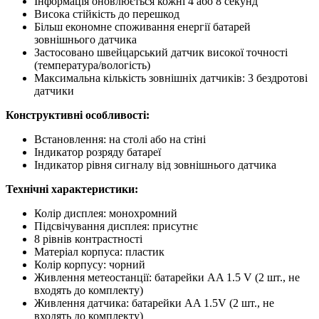
Інформація оновлюється кожні 4 або 8 секунд
Висока стійкість до перешкод
Більш економне споживання енергії батарей
зовнішнього датчика
Застосовано швейцарський датчик високої точності
(температура/вологість)
Максимальна кількість зовнішніх датчиків: 3 бездротові
датчики
Конструктивні особливості:
Встановлення: на столі або на стіні
Індикатор розряду батареї
Індикатор рівня сигналу від зовнішнього датчика
Технічні характеристики:
Колір дисплея: монохромний
Підсвічування дисплея: присутнє
8 рівнів контрастності
Матеріал корпуса: пластик
Колір корпусу: чорний
Живлення метеостанції: батарейки AA 1.5 V (2 шт., не
входять до комплекту)
Живлення датчика: батарейки AA 1.5V (2 шт., не
входять до комплекту)