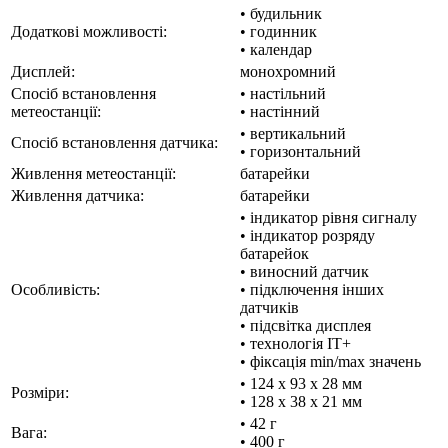
• будильник
Додаткові можливості:
• годинник
• календар
Дисплей:
монохромний
Спосіб встановлення
• настільний
метеостанції:
• настінний
• вертикальний
Спосіб встановлення датчика:
• горизонтальний
Живлення метеостанції:
батарейки
Живлення датчика:
батарейки
• індикатор рівня сигналу
• індикатор розряду
батарейок
• виносний датчик
Особливість:
• підключення інших
датчиків
• підсвітка дисплея
• технологія IT+
• фіксація min/max значень
• 124 x 93 x 28 мм
Розміри:
• 128 x 38 x 21 мм
• 42 г
Вага:
• 400 г