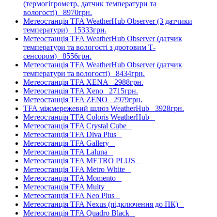
(термогігрометр, датчик температури та
вологості)
8970грн.
Метеостанція TFA WeatherHub Observer (3 датчики
температури)
15333грн.
Метеостанція TFA WeatherHub Observer (датчик
температури та вологості з дротовим Т-
сенсором)
8556грн.
Метеостанція TFA WeatherHub Observer (датчик
температури та вологості)
8434грн.
Метеостанція TFA XENA
2988грн.
Метеостанція TFA Xeno
2715грн.
Метеостанція TFA ZENO
2979грн.
TFA міжмережевий шлюз WeatherHub
3928грн.
Метеостанція TFA Coloris WeatherHub
Метеостанція TFA Crystal Cube
Метеостанція TFA Diva Plus
Метеостанція TFA Gallery
Метеостанція TFA Laluna
Метеостанція TFA METRO PLUS
Метеостанція TFA Metro White
Метеостанція TFA Momento
Метеостанція TFA Multy
Метеостанція TFA Neo Plus
Метеостанція TFA Nexus (підключення до ПК)
Метеостанція TFA Quadro Black